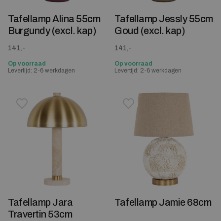
Tafellamp Alina 55cm
Tafellamp Jessly 55cm
Burgundy (excl. kap)
Goud (excl. kap)
141,-
141,-
Op voorraad
Op voorraad
Levertijd: 2-6 werkdagen
Levertijd: 2-6 werkdagen
Toevoegen aan verlanglijstje
Verwijderen van verlanglijst
Toevoegen aan verlanglijst
Verwijderen van verlanglijst
Tafellamp Jara
Tafellamp Jamie 68cm
Travertin 53cm