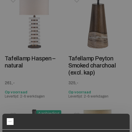
Toevoegen aan verlanglijstje
Verwijderen van verlanglijst
Toevoegen aan verlanglijst
Verwijderen van verlanglijst
Tafellamp Haspen –
Tafellamp Peyton
natural
Smoked charchoal
(excl. kap)
261,-
325,-
Op voorraad
Op voorraad
Levertijd: 2-6 werkdagen
Levertijd: 2-6 werkdagen
Aanbieding
Toevoegen aan verlanglijstje
Verwijderen van verlanglijst
Toevoegen aan verlanglijst
Verwijderen van verlanglijst