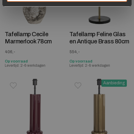
Tafellamp Cecile
Tafellamp Feline Glas
Marmerlook 78cm
en Antique Brass 80cm
406,-
554,-
Op voorraad
Op voorraad
Levertijd: 2-6 werkdagen
Levertijd: 2-6 werkdagen
Aanbieding
Toevoegen aan verlanglijstje
Verwijderen van verlanglijst
Toevoegen aan verlanglijst
Verwijderen van verlanglijst