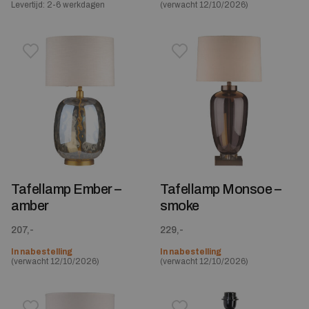
Levertijd: 2-6 werkdagen
(verwacht 12/10/2026)
Toevoegen aan verlanglijstje
Verwijderen van verlanglijst
Toevoegen aan verlanglijst
Verwijderen van verlanglijst
Tafellamp Ember –
Tafellamp Monsoe –
amber
smoke
207,-
229,-
In nabestelling
In nabestelling
(verwacht 12/10/2026)
(verwacht 12/10/2026)