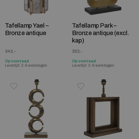
Tafellamp Yael –
Tafellamp Park –
Bronze antique
Bronze antique (excl.
kap)
343,-
353,-
Op voorraad
Op voorraad
Levertijd: 2-6 werkdagen
Levertijd: 2-6 werkdagen
Toevoegen aan verlanglijstje
Verwijderen van verlanglijst
Toevoegen aan verlanglijst
Verwijderen van verlanglijst