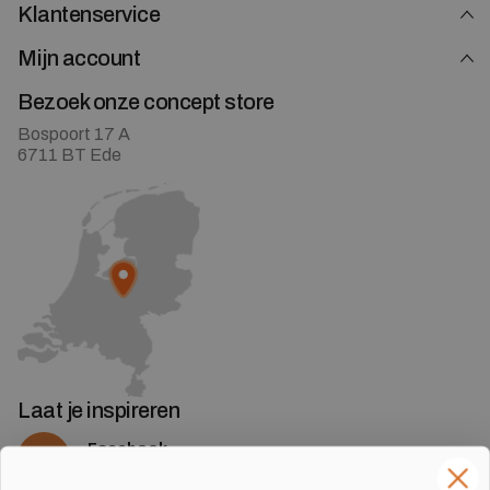
Klantenservice
Mijn account
Bezoek onze concept store
Bospoort 17 A
6711 BT Ede
Laat je inspireren
Facebook
Volg ons op Facebook