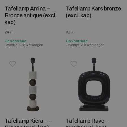
Tafellamp Amina –
Tafellamp Kars bronze
Bronze antique (excl.
(excl. kap)
kap)
247,-
313,-
Op voorraad
Op voorraad
Levertijd: 2-6 werkdagen
Levertijd: 2-6 werkdagen
Toevoegen aan verlanglijstje
Verwijderen van verlanglijst
Toevoegen aan verlanglijst
Verwijderen van verlanglijst
Tafellamp Kiera – –
Tafellamp Rave –