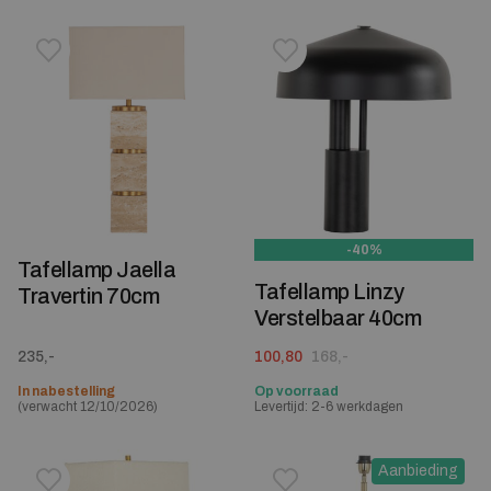
Toevoegen aan verlanglijstje
Verwijderen van verlanglijst
Toevoegen aan verlanglijst
Verwijderen van verlanglijst
-40%
Tafellamp Jaella
Tafellamp Linzy
Travertin 70cm
Verstelbaar 40cm
Oorspronkelijke prijs was: 168,-.
Huidige prijs is: 100,80.
235,-
100,80
168,-
In nabestelling
Op voorraad
(verwacht 12/10/2026)
Levertijd: 2-6 werkdagen
Aanbieding
Toevoegen aan verlanglijstje
Verwijderen van verlanglijst
Toevoegen aan verlanglijst
Verwijderen van verlanglijst