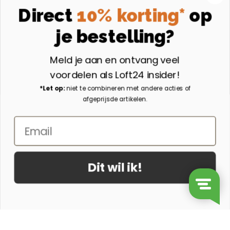
Instagram
Direct
10% korting*
op
Volg ons op Instagram
je bestelling?
Aangesloten bij
Meld je aan en ontvang veel
voordelen als Loft24 insider!
*Let op:
niet te combineren met andere acties of
afgeprijsde artikelen.
Email
Dit wil ik!
© 2026 - Loft24.nl
Ontwerp & Realisatie door Suite Seven