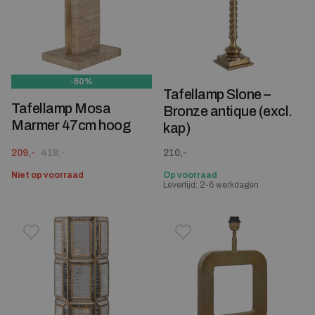
-50%
Tafellamp Slone –
Tafellamp Mosa
Bronze antique (excl.
Marmer 47cm hoog
kap)
Oorspronkelijke prijs was: 418,-.
Huidige prijs is: 209,-.
209,-
418,-
210,-
Niet op voorraad
Op voorraad
Levertijd: 2-6 werkdagen
Toevoegen aan verlanglijstje
Verwijderen van verlanglijst
Toevoegen aan verlanglijst
Verwijderen van verlanglijst