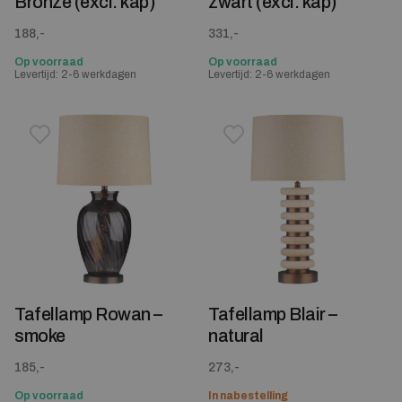
Bronze (excl. kap)
zwart (excl. kap)
188,-
331,-
Op voorraad
Op voorraad
Levertijd: 2-6 werkdagen
Levertijd: 2-6 werkdagen
Toevoegen aan verlanglijstje
Verwijderen van verlanglijst
Toevoegen aan verlanglijst
Verwijderen van verlanglijst
Tafellamp Rowan –
Tafellamp Blair –
smoke
natural
185,-
273,-
Op voorraad
In nabestelling