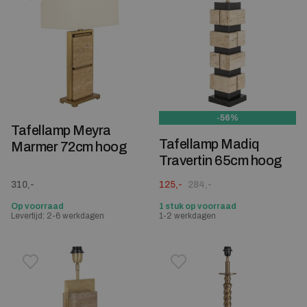
-56%
Tafellamp Meyra
Tafellamp Madiq
Marmer 72cm hoog
Travertin 65cm hoog
Oorspronkelijke prijs was: 284,-.
Huidige prijs is: 125,-.
310,-
125,-
284,-
Op voorraad
1 stuk op voorraad
Levertijd: 2-6 werkdagen
1-2 werkdagen
Toevoegen aan verlanglijstje
Verwijderen van verlanglijst
Toevoegen aan verlanglijst
Verwijderen van verlanglijst