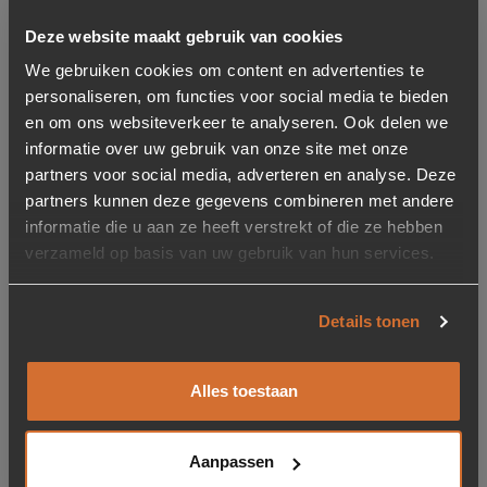
Deze website maakt gebruik van cookies
We gebruiken cookies om content en advertenties te
personaliseren, om functies voor social media te bieden
en om ons websiteverkeer te analyseren. Ook delen we
-40%
informatie over uw gebruik van onze site met onze
Tafellamp Celinae
partners voor social media, adverteren en analyse. Deze
Tafellamp Elvine
Marmer en ijzer
partners kunnen deze gegevens combineren met andere
55cm, kleur Lila (excl.
informatie die u aan ze heeft verstrekt of die ze hebben
kap)
verzameld op basis van uw gebruik van hun services.
Oorspronkelijke prijs was: 126,-.
Huidige prijs is: 75,60.
75,60
126,-
439,-
Op voorraad
Op voorraad
Details tonen
Levertijd: 2-6 werkdagen
Levertijd: 2-6 werkdagen
Alles toestaan
Toevoegen aan verlanglijstje
Verwijderen van verlanglijst
Toevoegen aan verlanglijst
Verwijderen van verlanglijst
Aanpassen