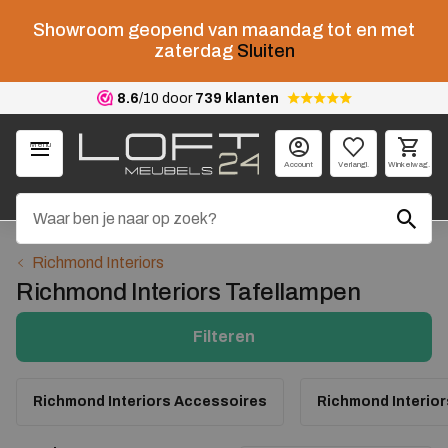
Showroom geopend van maandag tot en met
zaterdag
Sluiten
8.6
/10 door
739 klanten
Menu
Account
Verlangl.
Winkelwag.
Richmond Interiors
Richmond Interiors Tafellampen
Filteren
Richmond Interiors Accessoires
Richmond Interio