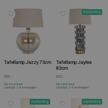
Aanbieding
Toevoegen aan verlanglijstje
Verwijderen van verlanglijst
Toevoegen aan verlanglijst
Verwijderen van verlanglijst
Tafellamp Jazzy 73cm
Tafellamp Jaylee
83cm
303,-
233,-
Op voorraad
Op voorraad
Levertijd: 2-6 werkdagen
Levertijd: 2-6 werkdagen
Aanbieding
Aanbieding
Toevoegen aan verlanglijstje
Verwijderen van verlanglijst
Toevoegen aan verlanglijst
Verwijderen van verlanglijst