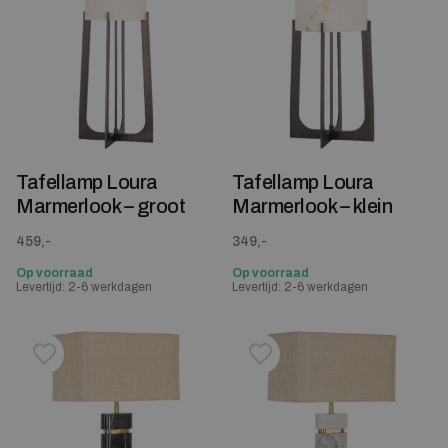
Tafellamp Loura
Tafellamp Loura
Marmerlook – groot
Marmerlook – klein
459,-
349,-
Op voorraad
Op voorraad
Levertijd: 2-6 werkdagen
Levertijd: 2-6 werkdagen
Toevoegen aan verlanglijstje
Verwijderen van verlanglijst
Toevoegen aan verlanglijst
Verwijderen van verlanglijst