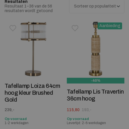
Resultaten
Resultaat 1–36 van de 56
Gesorteerd op populariteit
resultaten wordt getoond
Aanbieding
Toevoegen aan verlanglijstje
Verwijderen van verlanglijst
Toevoegen aan verlanglijst
Verwijderen van verlanglijst
-40%
Tafellamp Loiza 64cm
Tafellamp Lis Travertin
hoog kleur Brushed
36cm hoog
Gold
Oorspronkelijke prijs was: 193,-.
Huidige prijs is: 115,80.
239,-
115,80
193,-
Op voorraad
Op voorraad
1-2 werkdagen
Levertijd: 2-6 werkdagen