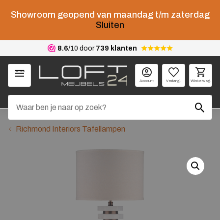
Showroom geopend van maandag t/m zaterdag
Sluiten
8.6
/10 door
739 klanten
Menu
Account
Verlangl.
Winkelwag.
Richmond Interiors Tafellampen