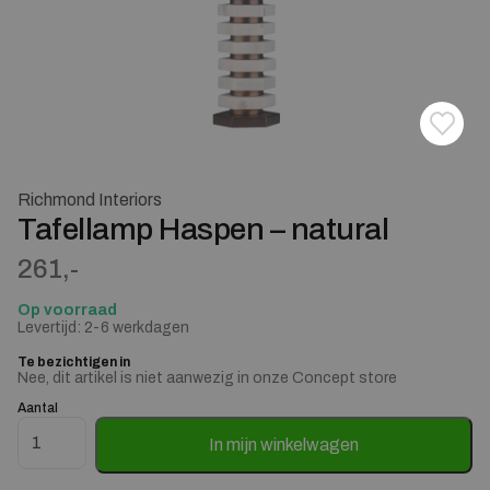
Toevoe
Verwij
Richmond Interiors
Tafellamp Haspen – natural
261,-
Op voorraad
Levertijd: 2-6 werkdagen
Te bezichtigen in
Nee, dit artikel is niet aanwezig in onze Concept store
Aantal
Tafellamp Haspen - natural aantal
In mijn winkelwagen