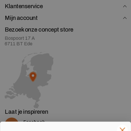
Klantenservice
Mijn account
Bezoek onze concept store
Bospoort 17 A
6711 BT Ede
Laat je inspireren
Facebook
Volg ons op Facebook