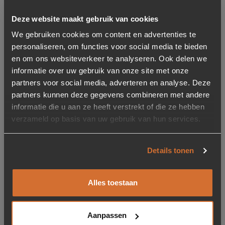
Deze website maakt gebruik van cookies
We gebruiken cookies om content en advertenties te
Toevoegen aan verlanglijstje
Verwijderen van verlanglijst
Toevoegen aan verlanglijst
Verwijderen van verlanglijst
personaliseren, om functies voor social media te bieden
en om ons websiteverkeer te analyseren. Ook delen we
informatie over uw gebruik van onze site met onze
partners voor social media, adverteren en analyse. Deze
partners kunnen deze gegevens combineren met andere
informatie die u aan ze heeft verstrekt of die ze hebben
verzameld op basis van uw gebruik van hun services.
Ledlamp Edison – Amber
Ledlamp Edi 4.5 cm –
4W Dimbaar
Details tonen
34,95
4,95
Op voorraad
Op voorraad
Alles toestaan
Levertijd: 2-5 werkdagen
Levertijd: 2-5 werkdagen
Showroom model
Aanpassen
Toevoegen aan verlanglijstje
Verwijderen van verlanglijst
Toevoegen aan verlanglijst
Verwijderen van verlanglijst