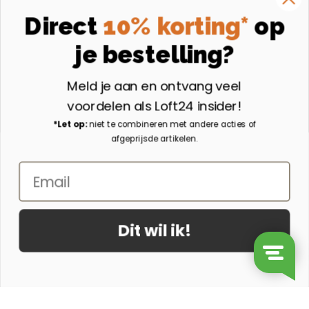
Instagram
Direct
10% korting*
op
Volg ons op Instagram
je bestelling?
Aangesloten bij
Meld je aan en ontvang veel
voordelen als Loft24 insider!
*Let op:
niet te combineren met andere acties of
afgeprijsde artikelen.
Email
Dit wil ik!
© 2026 - Loft24.nl
Ontwerp & Realisatie door Suite Seven
Tafellamp Haspen - natural aantal