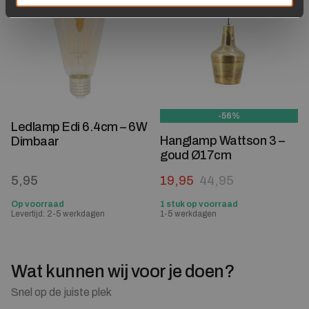
-56%
Ledlamp Edi 6.4cm – 6W
Hanglamp Wattson 3 –
Dimbaar
goud Ø17cm
Oorspronkelijke prijs was:
Huidige prijs is: 19,95.
5,95
19,95
44,95
Op voorraad
1 stuk op voorraad
Levertijd: 2-5 werkdagen
1-5 werkdagen
Wat kunnen wij voor je doen?
Snel op de juiste plek