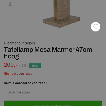
Toevoe
Verwij
Richmond Interiors
Tafellamp Mosa Marmer 47cm
hoog
Oorspronkelijke prijs was: 418,-.
Huidige prijs is: 209,-.
209,-
418,-
-50%
Niet op voorraad
Seintje wanneer op voorraad?
Enter
your
email
address