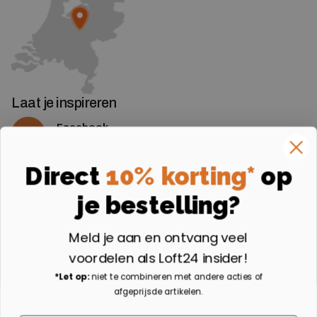
Laat je inspireren
Facebook
Volg ons op Facebook
Instagram
Direct
10% korting*
op
Volg ons op Instagram
je bestelling?
Aangesloten bij
Meld je aan en ontvang veel
voordelen als Loft24 insider!
*Let op:
niet te combineren met andere acties of
afgeprijsde artikelen.