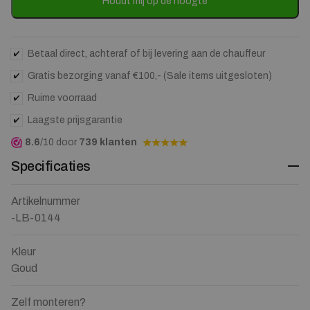
to
Houdt mij op de hoogte
join
the
waitlist
for
Betaal direct, achteraf of bij levering aan de chauffeur
this
Gratis bezorging vanaf €100,- (Sale items uitgesloten)
product
Ruime voorraad
Laagste prijsgarantie
8.6
/10 door
739 klanten
Specificaties
Artikelnummer
-LB-0144
Kleur
Goud
Zelf monteren?