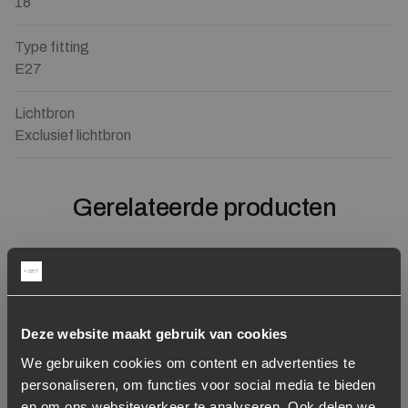
18
Type fitting
E27
Lichtbron
Exclusief lichtbron
Gerelateerde producten
Aanbieding
Toevoegen aan verlanglijstje
Verwijderen van verlanglijst
Toevoegen aan verlanglijst
Verwijderen van verlanglijst
Deze website maakt gebruik van cookies
We gebruiken cookies om content en advertenties te
personaliseren, om functies voor social media te bieden
en om ons websiteverkeer te analyseren. Ook delen we