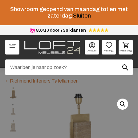
Showroom geopend van maandag tot en met
zaterdag
Sluiten
8.6
/10 door
739 klanten
Menu
Account
Verlangl.
Winkelwag.
Richmond Interiors Tafellampen