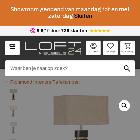
Showroom geopend van maandag tot en met
zaterdag
Sluiten
8.6
/10 door
739 klanten
Menu
Account
Verlangl.
Winkelwag.
Richmond Interiors Tafellampen