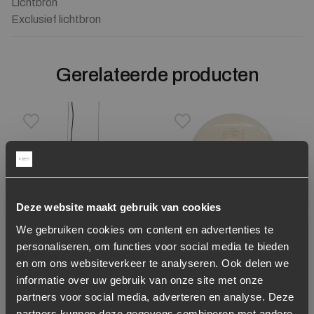
Lichtbron
Exclusief lichtbron
Gerelateerde producten
Toevoegen aan verlanglijstje
Verwijderen van verlanglijst
Toevoegen aan verlanglijst
Verwijderen van verlanglijst
Deze website maakt gebruik van cookies
We gebruiken cookies om content en advertenties te
personaliseren, om functies voor social media te bieden
Hanglamp Stellar 8
Ledlamp Edi 9.5 cm –
en om ons websiteverkeer te analyseren. Ook delen we
lampen – zwart
6W Dimbaar
informatie over uw gebruik van onze site met onze
partners voor social media, adverteren en analyse. Deze
249,-
7,95
partners kunnen deze gegevens combineren met andere