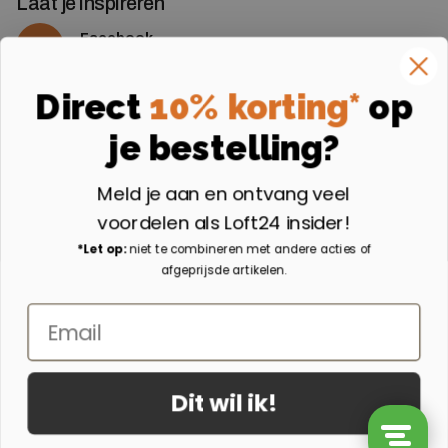
Laat je inspireren
Facebook
Volg ons op Facebook
Instagram
Direct
10% korting*
op
Volg ons op Instagram
je bestelling?
Aangesloten bij
Meld je aan en ontvang veel
voordelen als Loft24 insider!
*Let op:
niet te combineren met andere acties of
afgeprijsde artikelen.
Email
Dit wil ik!