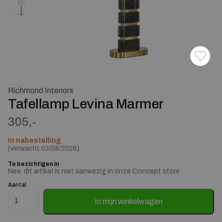
Toevoe
Verwij
Richmond Interiors
Tafellamp Levina Marmer
305,-
In nabestelling
(verwacht 03/08/2026)
Te bezichtigen in
Nee, dit artikel is niet aanwezig in onze Concept store
Aantal
Tafellamp Levina Marmer aantal
In mijn winkelwagen