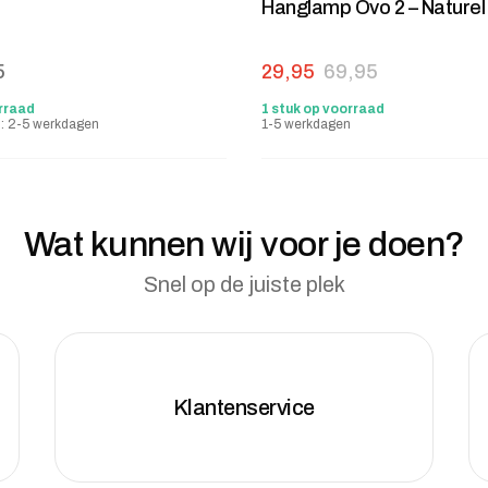
Hanglamp Ovo 2 – Naturel
Oorspronkelijke prijs was
Huidige prijs is: 29,95.
5
29,95
69,95
rraad
1 stuk op voorraad
jd: 2-5 werkdagen
1-5 werkdagen
Wat kunnen wij voor je doen?
Snel op de juiste plek
Klantenservice