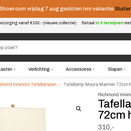
Showroom vrijdag 7 aug gesloten ivm vakantie
Sluite
ezorging vanaf €100,- (nieuwe collectie)
Betaal
in 3 termijnen
me
asten
Verlichting
Accessoires
Slapen
mond Interiors Tafellampen
Tafellamp Meyra Marmer 72cm 
Richmond Interi
Tafel
72cm 
310,-