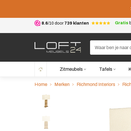
Gratis
b
8.6
/10 door
739 klanten
Zitmeubels
Tafels
K
Home
Merken
Richmond Interiors
Rich