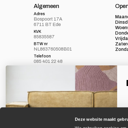
Algemeen
Open
Adres
Maan
Bospoort 17A
Dins
6711 BT Ede
Woen
KVK
Dond
85835587
Vrijd
Zater
BTW nr
NL863760508B01
Zond
Telefoon
085 401 22 48
E-mail
info@loft24.nl
Laat je inspireren
Facebook
Volg ons op Facebook
Deze website maakt gebru