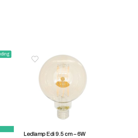
eding
stje
jst
Toevoegen aan verlanglijstje
Verwijderen van verlanglijst
Ledlamp Edi 9.5 cm – 6W