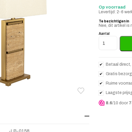
Op voorraad
Levertijd: 2-6 we
Te bezichtigen in
Nee, dit artikel 
Aantal
Tafellamp Meyr
Betaal direct,
Gratis bezorg
Ruime voorra
Laagste prijs
Toevoegen aan verlanglij
Verwijderen van verlangli
8.6
/10 door
7
-LB-0158