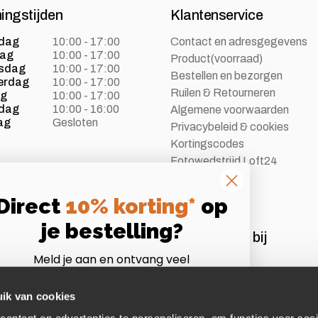
ingstijden
Klantenservice
dag
10:00 - 17:00
Contact en adresgegevens
dag
10:00 - 17:00
Product(voorraad)
sdag
10:00 - 17:00
Bestellen en bezorgen
erdag
10:00 - 17:00
Ruilen & Retourneren
ag
10:00 - 17:00
dag
10:00 - 16:00
Algemene voorwaarden
ag
Gesloten
Privacybeleid & cookies
Kortingscodes
Fotowedstrijd Loft24
Vacatures
Direct
10% korting*
op
je bestelling?
Aangesloten bij
Meld je aan en ontvang veel
Instagram
Volg ons op Instagram
voordelen als Loft24 insider!
*Let op:
niet te combineren met andere acties of
ik van cookies
afgeprijsde artikelen.