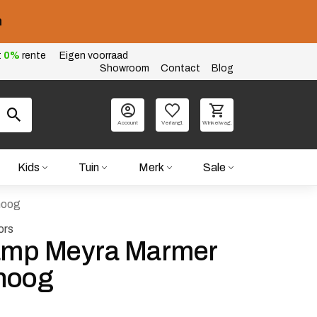
n
t
0%
rente
Eigen voorraad
Showroom
Contact
Blog
Account
Verlangl.
Winkelwag.
Kids
Tuin
Merk
Sale
hoog
ors
lamp Meyra Marmer
hoog