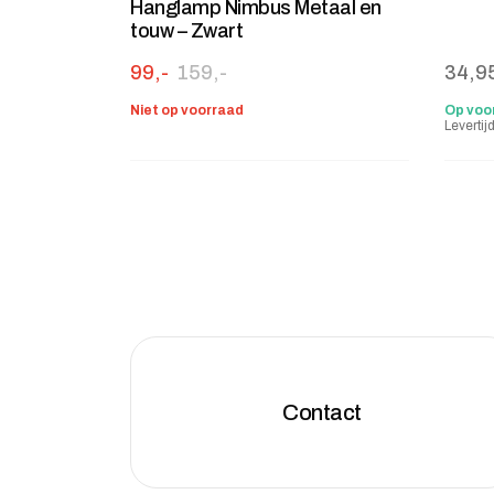
Hanglamp Nimbus Metaal en
touw – Zwart
Oorspronkelijke prijs was: 159,-.
Huidige prijs is: 99,-.
99,-
159,-
34,9
Niet op voorraad
Op voo
Leverti
Contact