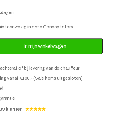
rkdagen
is niet aanwezig in onze Concept store
a Marmer 72cm hoog aantal
In mijn winkelwagen
 achteraf of bij levering aan de chauffeur
ing vanaf €100,- (Sale items uitgesloten)
ad
garantie
stje
jst
39 klanten