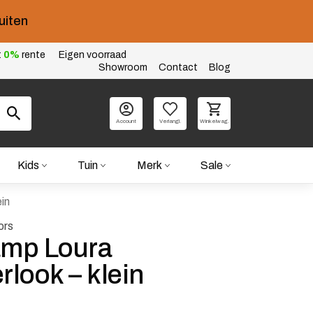
uiten
t
0%
rente
Eigen voorraad
Showroom
Contact
Blog
Account
Verlangl.
Winkelwag.
Kids
Tuin
Merk
Sale
in
ors
amp Loura
look – klein