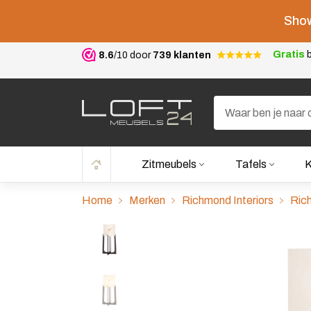
Show
Gratis
b
8.6
/10 door
739 klanten
Zitmeubels
Tafels
K
Home
Merken
Richmond Interiors
Rich