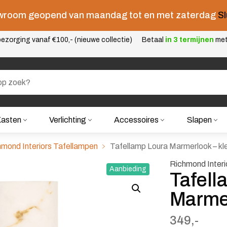
room geopend van maandag tot en met zaterdag
Sl
ezorging vanaf €100,- (nieuwe collectie)
Betaal
in 3 termijnen
me
asten
Verlichting
Accessoires
Slapen
mond Interiors Tafellampen
Tafellamp Loura Marmerlook – kle
Richmond Interi
Aanbieding
Tafell
Marmer
349,-