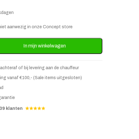
rkdagen
is niet aanwezig in onze Concept store
Marmerlook - klein aantal
In mijn winkelwagen
 achteraf of bij levering aan de chauffeur
ing vanaf €100,- (Sale items uitgesloten)
ad
garantie
stje
jst
39 klanten