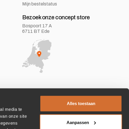
Mijn bestelstatus
Bezoek onze concept store
Bospoort 17 A
6711 BT Ede
Alles toestaan
al media te
van onze site
Aanpassen
 gegevens