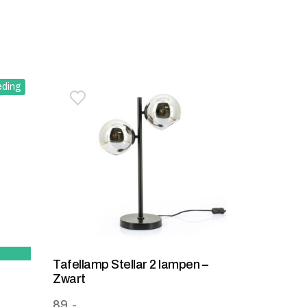
eding
stje
jst
Toevoegen aan verlanglijstje
Verwijderen van verlanglijst
Tafellamp Stellar 2 lampen –
Zwart
: 99,-.
89,-