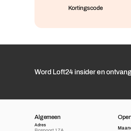
Kortingscode
Word Loft24 insider en ontvang
Algemeen
Open
Adres
Maan
Bospoort 17A