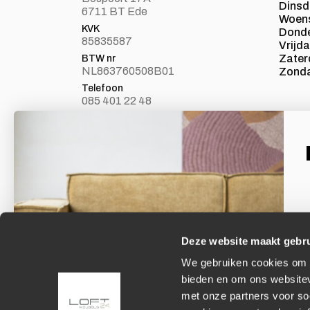
Dins
6711 BT Ede
Woen
KVK
Dond
85835587
Vrijd
Zater
BTW nr
NL863760508B01
Zond
Telefoon
085 401 22 48
E-mail
info@loft24.nl
Laat je inspireren
Facebook
Volg ons op Facebook
Deze website maakt gebru
We gebruiken cookies om c
E
bieden en om ons websitev
met onze partners voor so