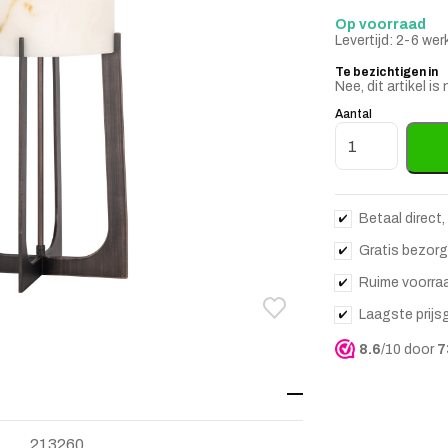
Op voorraad
Levertijd: 2-6 we
Te bezichtigen in
Nee, dit artikel 
Aantal
Tafellamp Loura 
Betaal direct,
Gratis bezorg
Ruime voorra
Laagste prijs
Toevoegen aan verlanglij
Verwijderen van verlangli
8.6
/10 door
7
213260