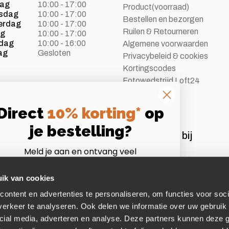
dag
10:00 - 17:00
Product(voorraad)
sdag
10:00 - 17:00
Bestellen en bezorgen
erdag
10:00 - 17:00
Ruilen & Retourneren
ag
10:00 - 17:00
dag
10:00 - 16:00
Algemene voorwaarden
ag
Gesloten
Privacybeleid & cookies
Kortingscodes
Fotowedstrijd Loft24
Vacatures
Direct
10% korting*
op
je bestelling?
Aangesloten bij
Meld je aan en ontvang veel
Instagram
Volg ons op Instagram
voordelen als Loft24 insider!
*Let op:
niet te combineren met andere acties of
ik van cookies
afgeprijsde artikelen.
ontent en advertenties te personaliseren, om functies voor soci
mail
erkeer te analyseren. Ook delen we informatie over uw gebruik 
cial media, adverteren en analyse. Deze partners kunnen deze