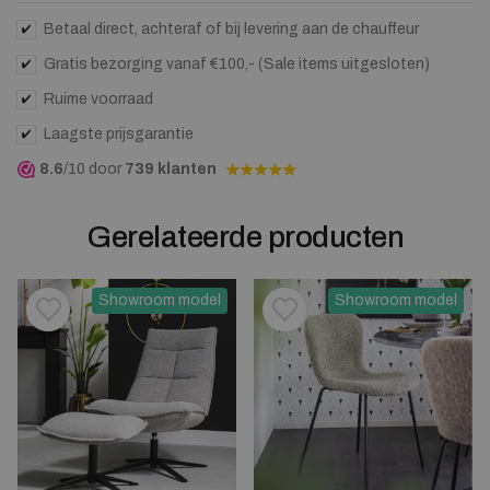
waitlist
for
Betaal direct, achteraf of bij levering aan de chauffeur
this
Gratis bezorging vanaf €100,- (Sale items uitgesloten)
product
Ruime voorraad
Laagste prijsgarantie
8.6
/10 door
739 klanten
Gerelateerde producten
Showroom model
Showroom model
Toevoegen aan verlanglijstje
Verwijderen van verlanglijst
Toevoegen aan verlanglijst
Verwijderen van verlanglijst