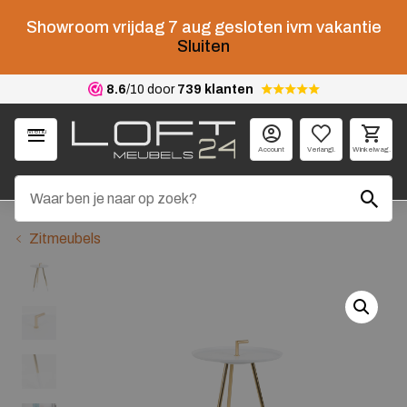
Showroom vrijdag 7 aug gesloten ivm vakantie
Sluiten
8.6
/10 door
739 klanten
Menu
Account
Verlangl.
Winkelwag.
Zitmeubels