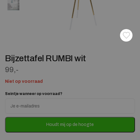
Toevoe
Verwij
Bijzettafel RUMBI wit
99,-
Niet op voorraad
Seintje wanneer op voorraad?
Enter
your
email
address
to
Houdt mij op de hoogte
join
the