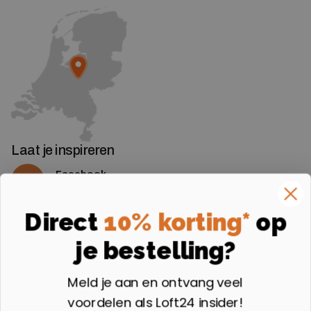
Laat je inspireren
Facebook
Volg ons op Facebook
Instagram
Direct
10% korting*
op
Volg ons op Instagram
je bestelling?
Aangesloten bij
Meld je aan en ontvang veel
voordelen als Loft24 insider!