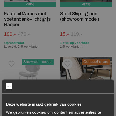
-58%
-87%
Fauteuil Marcus met
Stoel Skip – groen
voetenbank – licht grijs
(showroom model)
Baquer
Oorspronkelijke prijs was: 479,-.
Huidige prijs is: 199,-.
Oorspronkelijke prijs was:
Huidige prijs is: 15,-.
199,-
479,-
15,-
119,-
Op voorraad
1 stuk op voorraad
Levertijd: 2-5 werkdagen
1-5 werkdagen
Showroom model
Concept store
Toevoegen aan verlanglijstje
Verwijderen van verlanglijst
Toevoegen aan verlanglijst
Verwijderen van verlanglijst
Deze website maakt gebruik van cookies
-81%
We gebruiken cookies om content en advertenties te
Stoel Lynn met