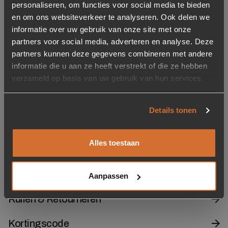
personaliseren, om functies voor social media te bieden
Barkruk Ace grijs
armleuning – Beige
en om ons websiteverkeer te analyseren. Ook delen we
(zithoogte 64,5 cm)
(showroom model)
informatie over uw gebruik van onze site met onze
partners voor social media, adverteren en analyse. Deze
Oorspronkelijke prijs was: 189,-.
Huidige prijs is: 35,-.
35,-
189,-
169,-
partners kunnen deze gegevens combineren met andere
informatie die u aan ze heeft verstrekt of die ze hebben
Op voorraad
Op voorraad
Levertijd: 2-5 werkdagen
2-5 werkdagen
verzameld op basis van uw gebruik van hun services.
Details tonen
Wat kunnen wij voor je doen?
Snel op de juiste plek
Alles toestaan
Contact
Klantenservice
Aanpassen
Ruilen & Retourneren
Kortingscode