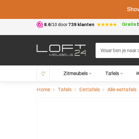
Show
Gratis
b
8.6
/10 door
739 klanten
Zitmeubels
Tafels
K
Home
Tafels
Eettafels
Alle eettafels