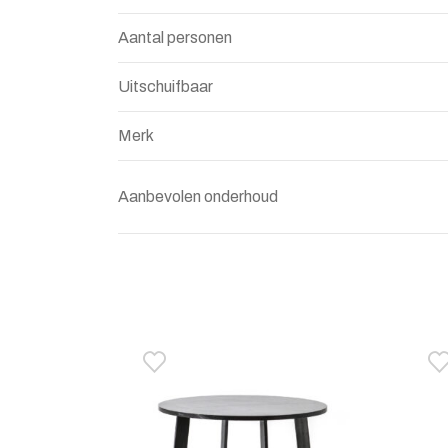
Aantal personen
Uitschuifbaar
Merk
Aanbevolen onderhoud
Toevoegen aan verlanglijstje
Verwijderen van verlanglijst
T
V