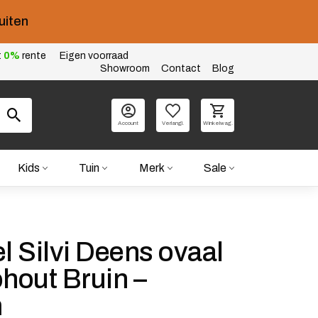
uiten
t
0%
rente
Eigen voorraad
Showroom
Contact
Blog
Account
Verlangl.
Winkelwag.
Kids
Tuin
Merk
Sale
el Silvi Deens ovaal
out Bruin –
m