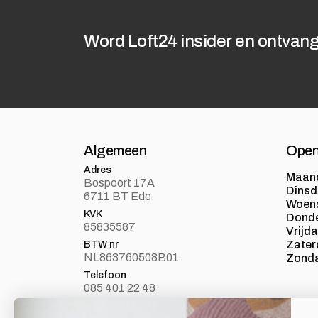
Word Loft24 insider en ontvang
Algemeen
Open
Adres
Maan
Bospoort 17A
Dins
6711 BT Ede
Woen
KVK
Dond
85835587
Vrijd
Zater
BTW nr
NL863760508B01
Zond
Telefoon
085 401 22 48
E-mail