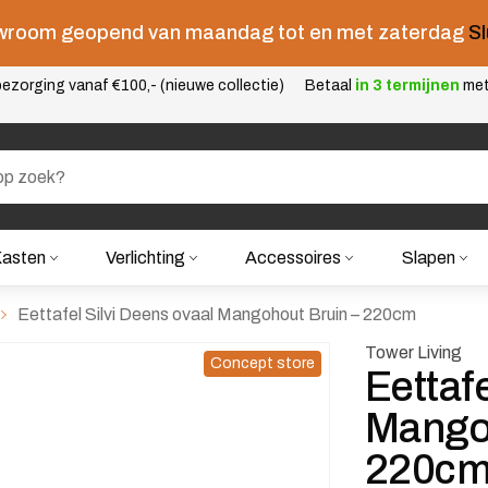
room geopend van maandag tot en met zaterdag
Sl
ezorging vanaf €100,- (nieuwe collectie)
Betaal
in 3 termijnen
me
asten
Verlichting
Accessoires
Slapen
Eettafel Silvi Deens ovaal Mangohout Bruin – 220cm
Tower Living
Concept store
Eettaf
Mangoh
220c