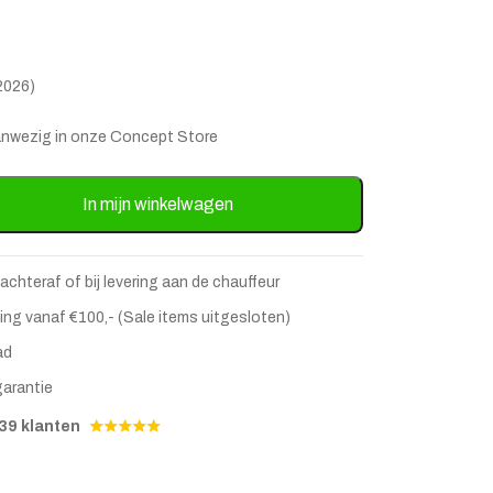
2026)
s aanwezig in onze Concept Store
Deens ovaal Mangohout Bruin - 220cm aantal
In mijn winkelwagen
 achteraf of bij levering aan de chauffeur
ing vanaf €100,- (Sale items uitgesloten)
stje
jst
ad
garantie
39 klanten