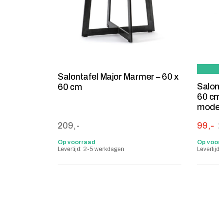
Salontafel Major Marmer – 60 x
Salon
60 cm
60 cm
mode
Oorsp
Huidig
209,-
99,-
Op voorraad
Op voo
Levertijd: 2-5 werkdagen
Leverti