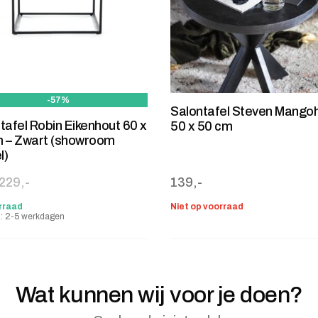
-57%
Salontafel Steven Mango
tafel Robin Eikenhout 60 x
50 x 50 cm
 – Zwart (showroom
l)
ronkelijke prijs was: 229,-.
e prijs is: 99,-.
229,-
139,-
rraad
Niet op voorraad
jd: 2-5 werkdagen
Wat kunnen wij voor je doen?