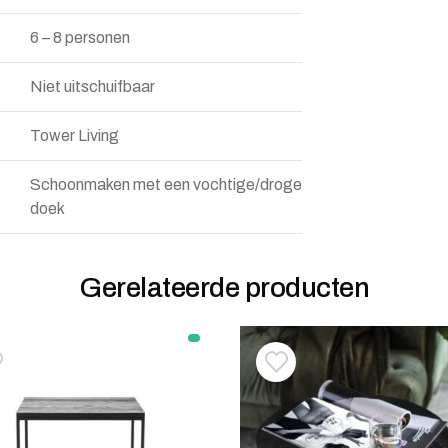
6 – 8 personen
Niet uitschuifbaar
Tower Living
Schoonmaken met een vochtige/droge
doek
Gerelateerde producten
oevoegen aan verlanglijstje
erwijderen van verlanglijst
Toevoegen aan verlanglij
Verwijderen van verlangli