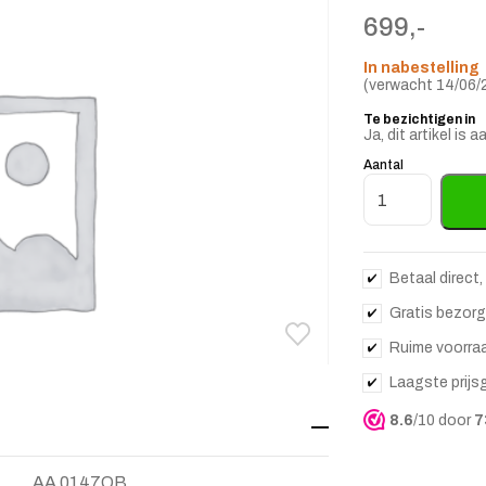
699,-
In nabestelling
(verwacht 14/06/
Te bezichtigen in
Ja, dit artikel i
Aantal
Eettafel Silvi 
Betaal direct,
Gratis bezorg
Toevoegen aan verlanglij
Verwijderen van verlangli
Ruime voorra
Laagste prijs
8.6
/10 door
7
AA 0147OB