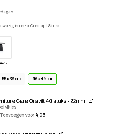
rkdagen
s aanwezig in onze Concept Store
art
66 x 39 cm
46 x 49 cm
stje
jst
rniture Care Oravilt 40 stuks - 22mm
el viltjes
Toevoegen voor
4,95