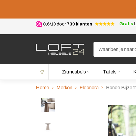
Gratis
b
8.6
/10 door
739 klanten
Zitmeubels
Tafels
K
Home
Merken
Eleonora
Ronde Bijzett