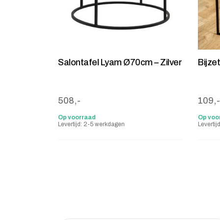
Salontafel Lyam Ø70cm – Zilver
Bijze
508,-
109,-
Op voorraad
Op voo
Levertijd: 2-5 werkdagen
Leverti