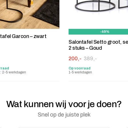
-49%
ttafel Garcon – zwart
Salontafel Setto groot, se
2 stuks – Goud
Oorspronkelijke prijs was
Huidige prijs is: 200,-.
200,-
389,-
rraad
Op voorraad
jd: 2-5 werkdagen
1-5 werkdagen
Wat kunnen wij voor je doen?
Snel op de juiste plek