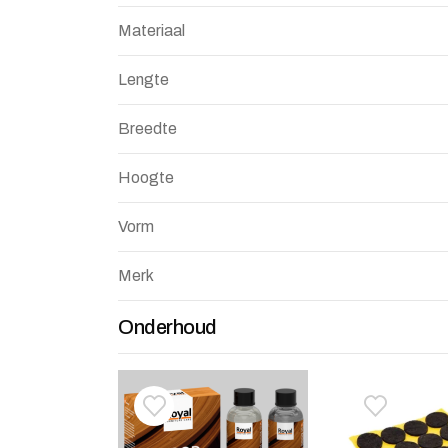
Materiaal
Lengte
Breedte
Hoogte
Vorm
Merk
Onderhoud
Toevoegen aan verlanglijstje
Verwijderen van verlanglijst
Toevoegen 
Verwijdere