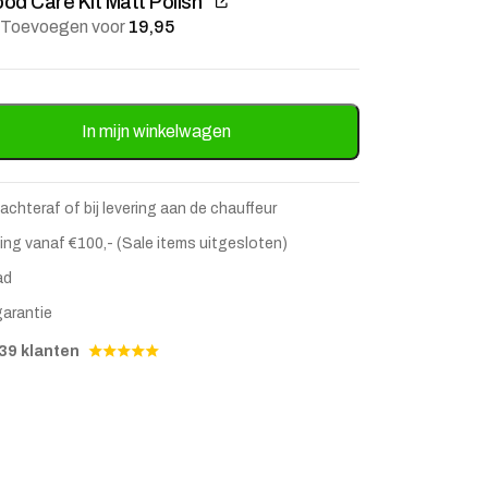
od Care Kit Matt Polish
Toevoegen voor
19,95
el Ron Mangohout - Bruin aantal
In mijn winkelwagen
 achteraf of bij levering aan de chauffeur
ing vanaf €100,- (Sale items uitgesloten)
ad
garantie
39 klanten