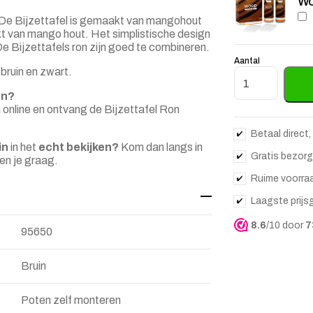
Wo
. De Bijzettafel is gemaakt van mangohout
t van mango hout. Het simplistische design
De Bijzettafels ron zijn goed te combineren.
Aantal
bruin en zwart.
Ronde Bijzettaf
en?
 online en ontvang de Bijzettafel Ron
Betaal direct,
in
in het
echt bekijken?
Kom dan langs in
Gratis bezorg
en je graag.
Ruime voorra
Laagste prijs
8.6
/10 door
7
95650
Bruin
Poten zelf monteren