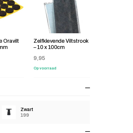
e Oravilt
Zelfklevende Viltstrook
2mm
– 10 x 100cm
9,95
Op voorraad
Zwart
199