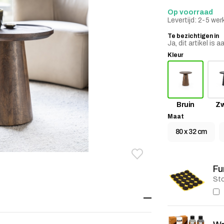
Op voorraad
Levertijd: 2-5 we
Te bezichtigen in
Ja, dit artikel i
Kleur
Bruin
Zw
Maat
80 x 32 cm
Toevoegen aan verlanglij
Verwijderen van verlangli
Fu
Sto