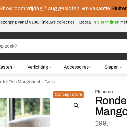
Showroom vrijdag 7 aug gesloten ivm vakantie
Sluite
ezorging vanaf €100,- (nieuwe collectie)
Betaal
in 3 termijnen
me
asten
Verlichting
Accessoires
Slapen
afel Ron Mangohout – Bruin
Eleonora
Concept store
Ronde 
Mangoh
199,-