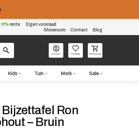
n
t
0%
rente
Eigen voorraad
Showroom
Contact
Blog
Account
Verlangl.
Winkelwag.
Kids
Tuin
Merk
Sale
Bijzettafel Ron
out – Bruin