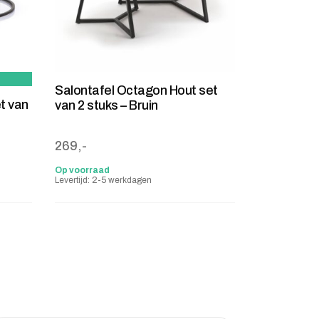
Salontafel Octagon Hout set
t van
van 2 stuks – Bruin
: 389,-.
269,-
Op voorraad
Levertijd: 2-5 werkdagen