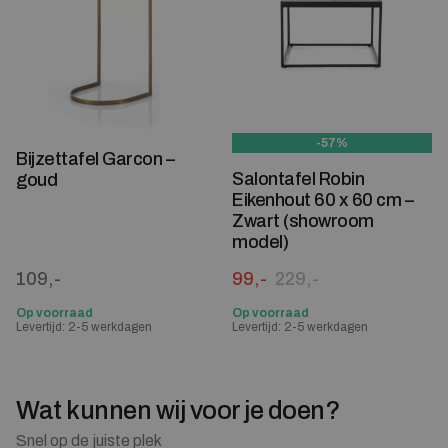
-57%
Bijzettafel Garcon –
Salontafel Robin
goud
Eikenhout 60 x 60 cm –
Zwart (showroom
model)
Oorspronkelijke prijs was:
Huidige prijs is: 99,-.
109,-
99,-
229,-
Op voorraad
Op voorraad
Levertijd: 2-5 werkdagen
Levertijd: 2-5 werkdagen
Wat kunnen wij voor je doen?
Snel op de juiste plek