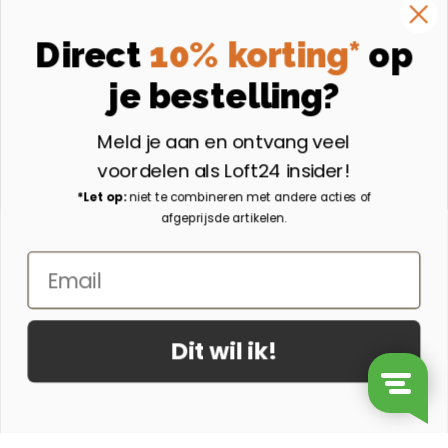
Volg ons op Facebook
Instagram
Direct
10% korting*
op
Volg ons op Instagram
je bestelling?
Aangesloten bij
Meld je aan en ontvang veel
voordelen als Loft24 insider!
*Let op:
niet te combineren met andere acties of
afgeprijsde artikelen.
Email
Dit wil ik!
© 2026 - Loft24.nl