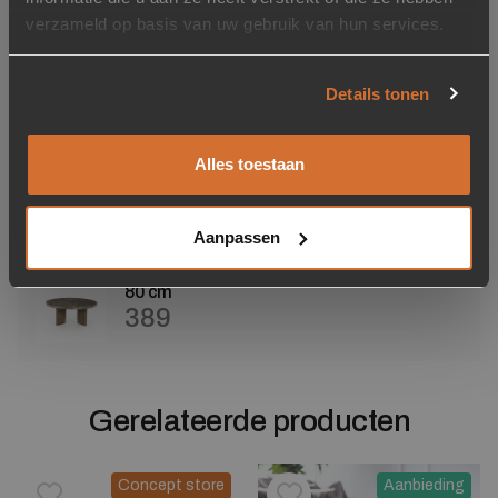
verzameld op basis van uw gebruik van hun services.
Op voorraad
Maat
Details tonen
Alles toestaan
60 cm
289
Aanpassen
80 cm
389
Gerelateerde producten
Concept store
Aanbieding