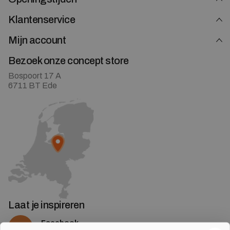
Klantenservice
Mijn account
Bezoek onze concept store
Bospoort 17 A
6711 BT Ede
Laat je inspireren
Facebook