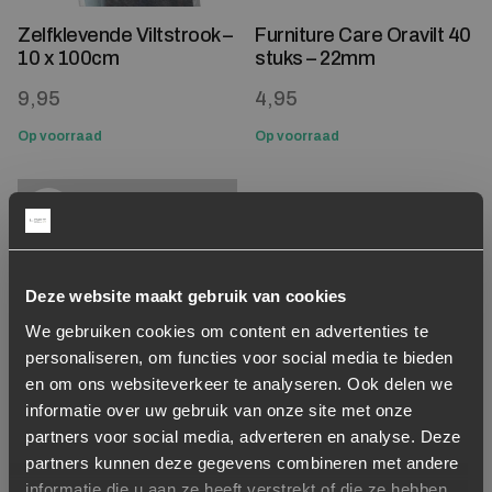
Zelfklevende Viltstrook –
Furniture Care Oravilt 40
10 x 100cm
stuks – 22mm
9,95
4,95
Op voorraad
Op voorraad
Toevoegen aan verlanglijstje
Verwijderen van verlanglijst
Deze website maakt gebruik van cookies
We gebruiken cookies om content en advertenties te
personaliseren, om functies voor social media te bieden
en om ons websiteverkeer te analyseren. Ook delen we
informatie over uw gebruik van onze site met onze
Wood Care Kit Matt
partners voor social media, adverteren en analyse. Deze
Polish
partners kunnen deze gegevens combineren met andere
informatie die u aan ze heeft verstrekt of die ze hebben
19,95