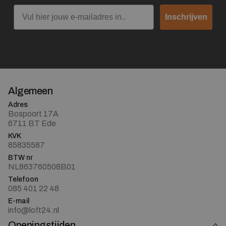
Email
Inschrijven
Algemeen
Adres
Bospoort 17A
6711 BT Ede
KVK
85835587
BTW nr
NL863760508B01
Telefoon
085 401 22 48
E-mail
info@loft24.nl
Openingstijden