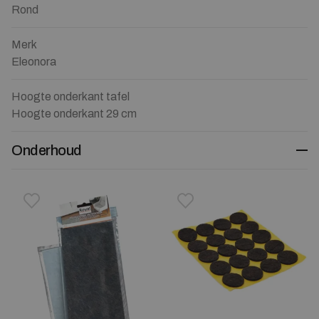
Rond
Merk
Eleonora
Hoogte onderkant tafel
Hoogte onderkant 29 cm
Onderhoud
Toevoegen aan verlanglijstje
Verwijderen van verlanglijst
Toevoegen aan verlanglijst
Verwijderen van verlanglijst