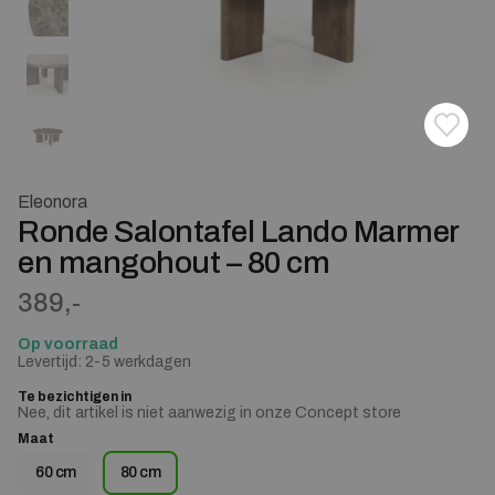
Toevoe
Verwij
Eleonora
Ronde Salontafel Lando Marmer
en mangohout – 80 cm
389,-
Op voorraad
Levertijd: 2-5 werkdagen
Te bezichtigen in
Nee, dit artikel is niet aanwezig in onze Concept store
Maat
60 cm
80 cm