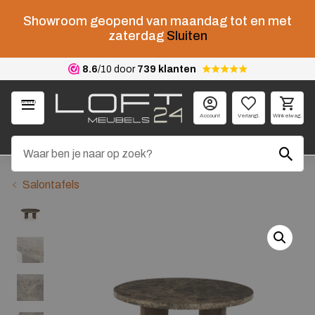
Showroom geopend van maandag tot en met
zaterdag
Sluiten
8.6
/10 door
739 klanten
Menu
Account
Verlangl.
Winkelwag.
Salontafels