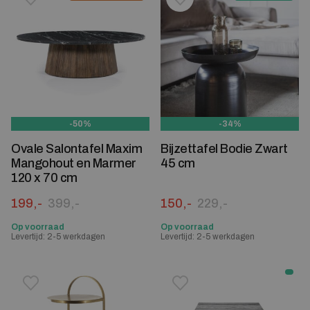
Toevoegen aan verlanglijstje
Verwijderen van verlanglijst
Toevoegen aan verlanglijst
Verwijderen van verlanglijst
-50%
-34%
Ovale Salontafel Maxim
Bijzettafel Bodie Zwart
Mangohout en Marmer
45 cm
120 x 70 cm
Oorspronkelijke prijs was: 399,-.
Huidige prijs is: 199,-.
Oorspronkelijke prijs was:
Huidige prijs is: 150,-.
199,-
399,-
150,-
229,-
Op voorraad
Op voorraad
Levertijd: 2-5 werkdagen
Levertijd: 2-5 werkdagen
Toevoegen aan verlanglijstje
Verwijderen van verlanglijst
Toevoegen aan verlanglijst
Verwijderen van verlanglijst