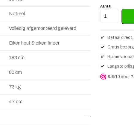
Aantal
Dressoir Jake E
Naturel
Volledig afgemonteerd geleverd
Betaal direct,
Eiken hout & eiken fineer
Gratis bezorg
Ruime voorra
183 cm
Laagste prijs
80 cm
8.6
/10 door
7
73 kg
47 cm