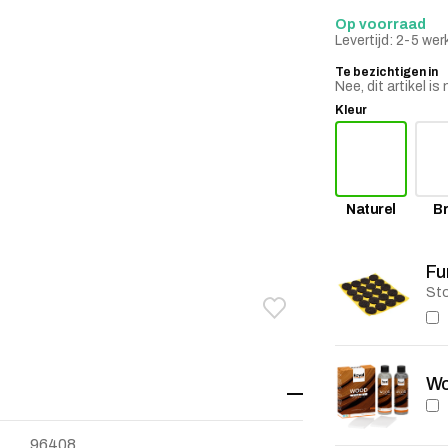
Op voorraad
Levertijd: 2-5 we
Te bezichtigen in
Nee, dit artikel 
Kleur
Naturel
Br
Fu
Sto
Toevoegen aan verlanglij
Verwijderen van verlangli
Wo
96408