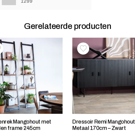
1299
Gerelateerde producten
oevoegen aan verlanglijstje
erwijderen van verlanglijst
Toevoegen aan verlanglij
Verwijderen van verlangli
enrek Mangohout met
Dressoir Remi Mangohout
len frame 245cm
Metaal 170cm – Zwart