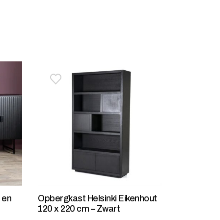
stje
jst
Toevoegen aan verlanglijstje
Verwijderen van verlanglijst
 en
Opbergkast Helsinki Eikenhout
120 x 220 cm – Zwart