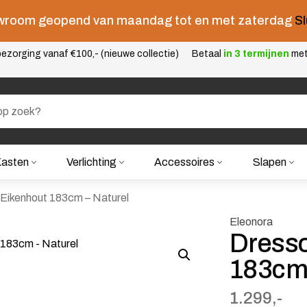
room geopend van maandag tot en met zaterdag
Sl
ezorging vanaf €100,- (nieuwe collectie)
Betaal
in 3 termijnen
me
asten
Verlichting
Accessoires
Slapen
 Eikenhout 183cm – Naturel
Eleonora
Dresso
183cm 
1.299,-