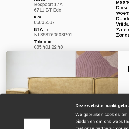
Maan
Bospoort 17A
Dins
6711 BT Ede
Woen
KVK
Dond
85835587
Vrijd
Zater
BTW nr
NL863760508B01
Zond
Telefoon
085 401 22 48
E-mail
info@loft24.nl
Laat je inspireren
Facebook
Volg ons op Facebook
Deze website maakt gebru
We gebruiken cookies om c
E
bieden en om ons websitev
met onze partners voor so