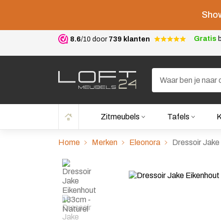
Show
Gratis
b
8.6
/10 door
739 klanten
Zitmeubels
Tafels
K
Home
Merken
Eleonora
Dressoir Jake