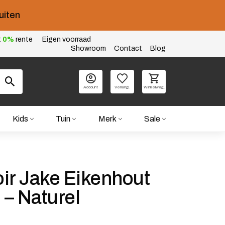
uiten
t
0%
rente
Eigen voorraad
Showroom
Contact
Blog
Account
Verlangl.
Winkelwag.
Kids
Tuin
Merk
Sale
ir Jake Eikenhout
– Naturel