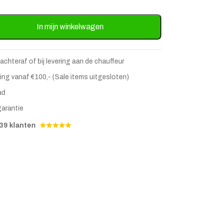
ikenhout 183cm - Naturel aantal
In mijn winkelwagen
 achteraf of bij levering aan de chauffeur
ing vanaf €100,- (Sale items uitgesloten)
ad
garantie
39 klanten