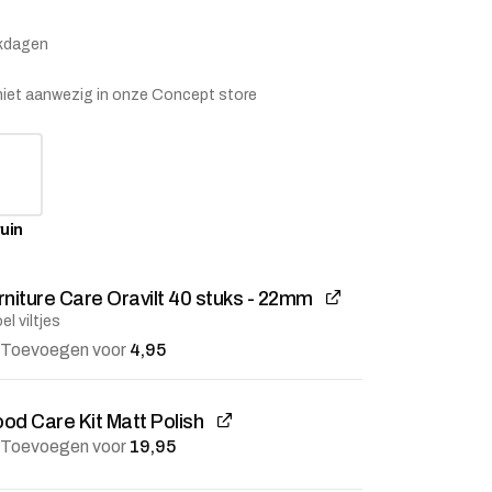
rkdagen
is niet aanwezig in onze Concept store
uin
rniture Care Oravilt 40 stuks - 22mm
el viltjes
stje
jst
Toevoegen voor
4,95
od Care Kit Matt Polish
Toevoegen voor
19,95