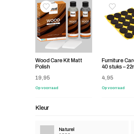
Toevoegen aan verlanglijstje
Verwijderen van verlanglijst
Toevoegen 
Verwijdere
Wood Care Kit Matt
Furniture Car
Polish
40 stuks – 2
19,95
4,95
Op voorraad
Op voorraad
Kleur
Naturel