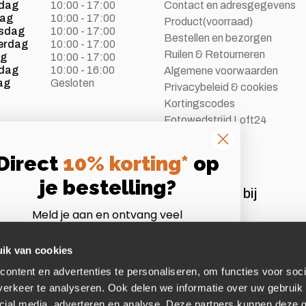
dag
10:00 - 17:00
Contact en adresgegevens
dag
10:00 - 17:00
Product(voorraad)
sdag
10:00 - 17:00
Bestellen en bezorgen
erdag
10:00 - 17:00
Ruilen & Retourneren
ag
10:00 - 17:00
dag
10:00 - 16:00
Algemene voorwaarden
ag
Gesloten
Privacybeleid & cookies
Kortingscodes
Fotowedstrijd Loft24
Vacatures
Direct
10% korting*
op
je bestelling?
Aangesloten bij
Meld je aan en ontvang veel
Instagram
Volg ons op Instagram
voordelen als Loft24 insider!
*Let op:
niet te combineren met andere acties of
ik van cookies
afgeprijsde artikelen.
ontent en advertenties te personaliseren, om functies voor soci
mail
erkeer te analyseren. Ook delen we informatie over uw gebruik 
cial media, adverteren en analyse. Deze partners kunnen deze