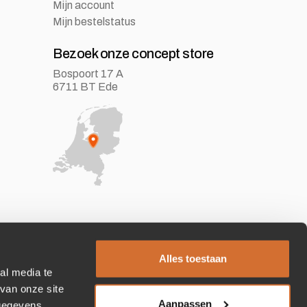
Mijn account
Mijn bestelstatus
Bezoek onze concept store
Bospoort 17 A
6711 BT Ede
Alles toestaan
al media te
van onze site
Aanpassen
 gegevens