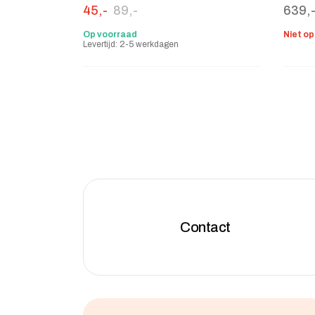
Oorspronkelijke prijs was: 89,-.
Huidige prijs is: 45,-.
45,-
89,-
639,
Op voorraad
Niet o
Levertijd: 2-5 werkdagen
Contact