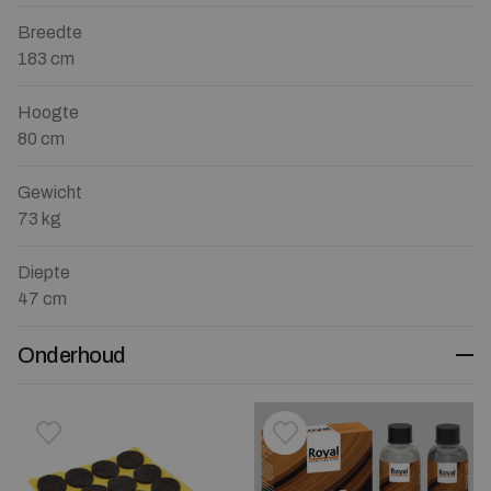
Breedte
183 cm
Hoogte
80 cm
Gewicht
73 kg
Diepte
47 cm
Onderhoud
Toevoegen aan verlanglijstje
Verwijderen van verlanglijst
Toevoegen aan verlanglijst
Verwijderen van verlanglijst