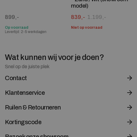
model)
Oorspronkelijke prijs was:
Huidige prijs is: 839,-.
899,-
839,-
1.199,-
Op voorraad
Niet op voorraad
Levertijd: 2-5 werkdagen
Wat kunnen wij voor je doen?
Snel op de juiste plek
Contact
Klantenservice
Ruilen & Retourneren
Kortingscode
Bezoek onze showroom