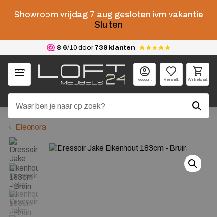
Showroom vrijdag 7 aug gesloten ivm vakantie
Sluiten
8.6
/10 door
739 klanten
Menu
Account
Verlangl.
Winkelwag.
Eleonora