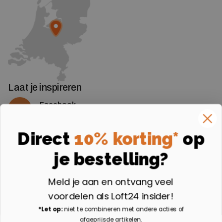
Laat je inspireren
Facebook
Volg ons op Facebook
Instagram
Direct
10% korting*
op
Volg ons op Instagram
je bestelling?
Aangesloten bij
Meld je aan en ontvang veel
voordelen als Loft24 insider!
*Let op:
niet te combineren met andere acties of
afgeprijsde artikelen.