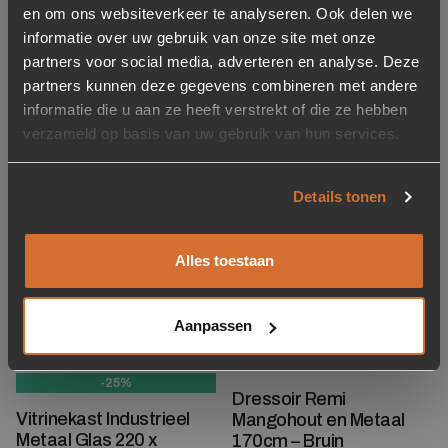
en om ons websiteverkeer te analyseren. Ook delen we
Bruin
informatie over uw gebruik van onze site met onze
1299
partners voor social media, adverteren en analyse. Deze
partners kunnen deze gegevens combineren met andere
informatie die u aan ze heeft verstrekt of die ze hebben
Gerelateerde producten
verzameld op basis van uw gebruik van hun services.
Concept store
Details tonen
Toevoegen aan verlanglijstje
Verwijderen van verlanglijst
Toevoegen aan verlanglijst
Verwijderen van verlanglijst
Alles toestaan
Aanpassen
-25%
Dressoir Remi
Vitrinekast Industrieel
Mangohout en Metaal
Metaal Glas 220 x
170cm – Bruin