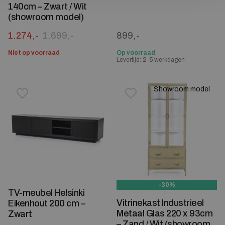
140cm – Zwart / Wit
(showroom model)
Oorspronkelijke prijs was: 1.699,-.
Huidige prijs is: 1.274,-.
1.274,-
1.699,-
899,-
Niet op voorraad
Op voorraad
Levertijd: 2-5 werkdagen
Showroom model
Toevoegen aan verlanglijstje
Verwijderen van verlanglijst
Toevoegen aan verlanglijst
Verwijderen van verlanglijst
-30%
TV-meubel Helsinki
Vitrinekast Industrieel
Eikenhout 200 cm –
Metaal Glas 220 x 93cm
Zwart
– Zand / Wit (showroom