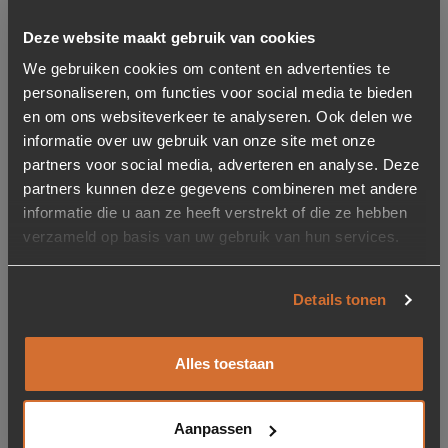
Deze website maakt gebruik van cookies
We gebruiken cookies om content en advertenties te
personaliseren, om functies voor social media te bieden
Nachtkastje Brendola
en om ons websiteverkeer te analyseren. Ook delen we
Bone inlay 60 x 40 cm
informatie over uw gebruik van onze site met onze
partners voor social media, adverteren en analyse. Deze
579,-
partners kunnen deze gegevens combineren met andere
Niet op voorraad
informatie die u aan ze heeft verstrekt of die ze hebben
verzameld op basis van uw gebruik van hun services.
Details tonen
per pagina
Alles toestaan
Wat kunnen wij voor je doen?
Snel op de juiste plek
Aanpassen