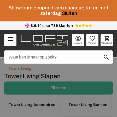
Showroom geopend van maandag tot en met
zaterdag
Sluiten
8.6
/10 door
739 klanten
Menu
Account
Verlangl.
Winkelwag.
Tower Living
Tower Living Slapen
Filteren
Tower Living Accesoires
Tower Living Banken