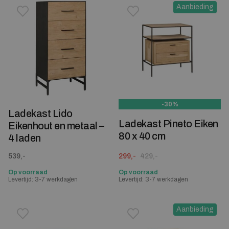
Aanbieding
Toevoegen aan verlanglijstje
Verwijderen van verlanglijst
Toevoegen aan verlanglijst
Verwijderen van verlanglijst
-30%
Ladekast Lido
Ladekast Pineto Eiken
Eikenhout en metaal –
80 x 40 cm
4 laden
Oorspronkelijke prijs was: 429,-.
Huidige prijs is: 299,-.
539,-
299,-
429,-
Op voorraad
Op voorraad
Levertijd: 3-7 werkdagen
Levertijd: 3-7 werkdagen
Aanbieding
Toevoegen aan verlanglijstje
Verwijderen van verlanglijst
Toevoegen aan verlanglijst
Verwijderen van verlanglijst