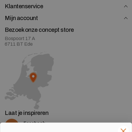
Klantenservice
Mijn account
Bezoek onze concept store
Bospoort 17 A
6711 BT Ede
Laat je inspireren
Facebook
Volg ons op Facebook