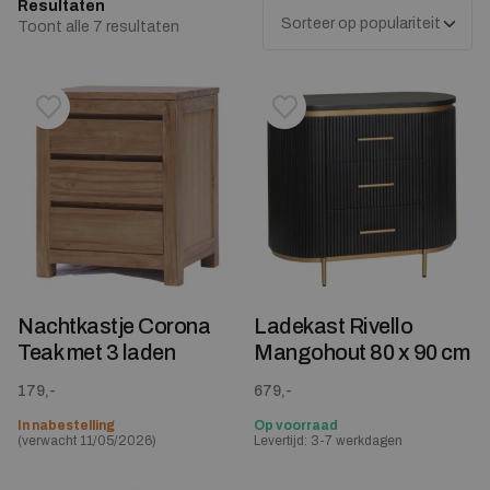
Resultaten
Gesorteerd op populariteit
Toont alle 7 resultaten
Toevoegen aan verlanglijstje
Verwijderen van verlanglijst
Toevoegen aan verlanglijst
Verwijderen van verlanglijst
Nachtkastje Corona
Ladekast Rivello
Teak met 3 laden
Mangohout 80 x 90 cm
179,-
679,-
In nabestelling
Op voorraad
(verwacht 11/05/2026)
Levertijd: 3-7 werkdagen