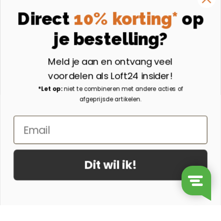
Instagram
Direct
10% korting*
op
Volg ons op Instagram
je bestelling?
Aangesloten bij
Meld je aan en ontvang veel
voordelen als Loft24 insider!
*Let op:
niet te combineren met andere acties of
afgeprijsde artikelen.
Email
Dit wil ik!
© 2026 - Loft24.nl
Ontwerp & Realisatie door Suite Seven