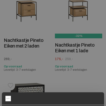
-32%
Nachtkastje Pineto
Nachtkastje Pineto
Eiken met 2 laden
Eiken met 1 lade
Oorspronkelijke prijs was: 259,-.
Huidige prijs is: 175,-.
269,-
175,-
259,-
Op voorraad
Op voorraad
Levertijd: 3-7 werkdagen
Levertijd: 3-7 werkdagen
Toevoegen aan verlanglijstje
Verwijderen van verlanglijst