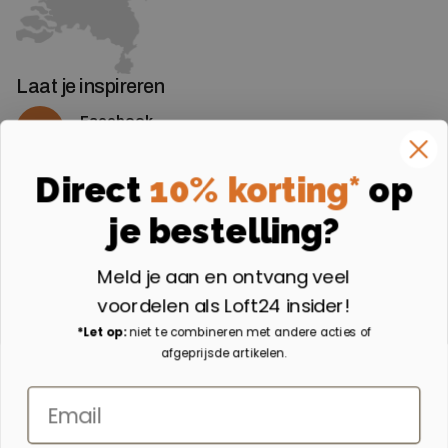
Laat je inspireren
Facebook
Volg ons op Facebook
Instagram
Direct
10% korting*
op
Volg ons op Instagram
je bestelling?
Aangesloten bij
Meld je aan en ontvang veel
voordelen als Loft24 insider!
*Let op:
niet te combineren met andere acties of
afgeprijsde artikelen.
Email