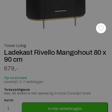
Toevoe
Verwij
Tower Living
Ladekast Rivello Mangohout 80 x
90 cm
679,-
Op voorraad
Levertijd: 3-7 werkdagen
Te bezichtigen in
Nee, dit artikel is niet aanwezig in onze Concept store
Aantal
Ladekast Rivello Mangohout 80 x 90 cm aantal
In mijn winkelwagen