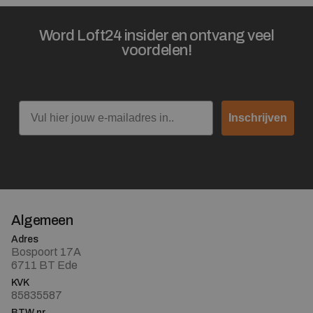
Word Loft24 insider en ontvang veel
voordelen!
Email
Inschrijven
Algemeen
Adres
Bospoort 17A
6711 BT Ede
KVK
85835587
BTW nr