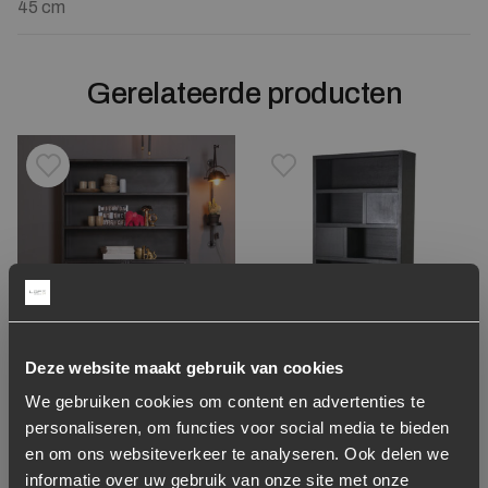
45 cm
Gerelateerde producten
Toevoegen aan verlanglijstje
Verwijderen van verlanglijst
Toevoegen aan verlanglijst
Verwijderen van verlanglijst
Deze website maakt gebruik van cookies
Boekenkast Industrieel
Opbergkast Helsinki
We gebruiken cookies om content en advertenties te
Metaal – Zwart
Eikenhout 120 x 220 cm –
Zwart
personaliseren, om functies voor social media te bieden
en om ons websiteverkeer te analyseren. Ook delen we
1.099,-
1.499,-
informatie over uw gebruik van onze site met onze