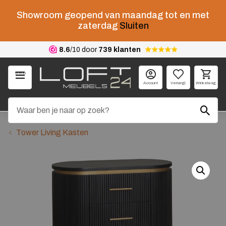
Showroom geopend van maandag tot en met
zaterdag
Sluiten
8.6
/10 door
739 klanten
Menu
Account
Verlangl.
Winkelwag.
Tower Living Kasten