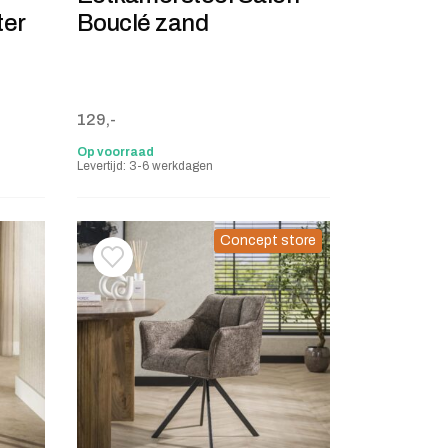
ter
Bouclé zand
129,-
Op voorraad
Levertijd: 3-6 werkdagen
Concept store
stje
jst
Toevoegen aan verlanglijstje
Verwijderen van verlanglijst