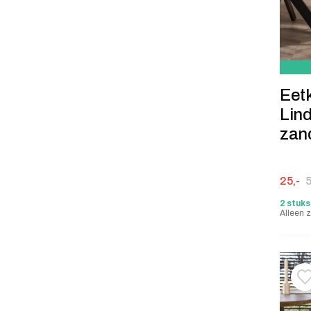
Eet
Lind
zan
Oorspr
Huidige
25,-
5
2 stuks
Alleen z
T
V