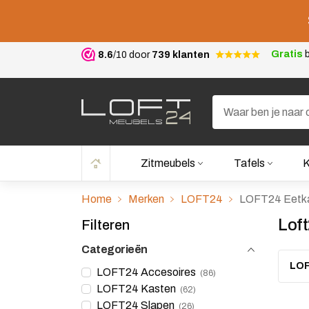
Gratis
b
8.6
/10 door
739 klanten
Zitmeubels
Tafels
K
Home
Merken
LOFT24
LOFT24 Eetk
Lof
Filteren
Categorieën
LOF
LOFT24 Accesoires
86
LOFT24 Kasten
62
LOFT24 Slapen
26