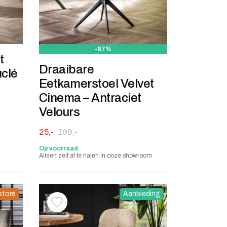
-87%
t
Draaibare
uclé
Eetkamerstoel Velvet
Cinema – Antraciet
Velours
Oorspronkelijke prijs was: 199,-.
Huidige prijs is: 25,-.
25,-
199,-
Op voorraad
Alleen zelf af te halen in onze showroom
store
Aanbieding
stje
jst
Toevoegen aan verlanglijstje
Verwijderen van verlanglijst