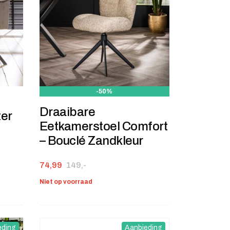
-50%
Draaibare
ter
Eetkamerstoel Comfort
– Bouclé Zandkleur
Oorspronkelijke prijs was: 149,-.
Huidige prijs is: 74,99.
74,99
149,-
Niet op voorraad
eding
Aanbieding