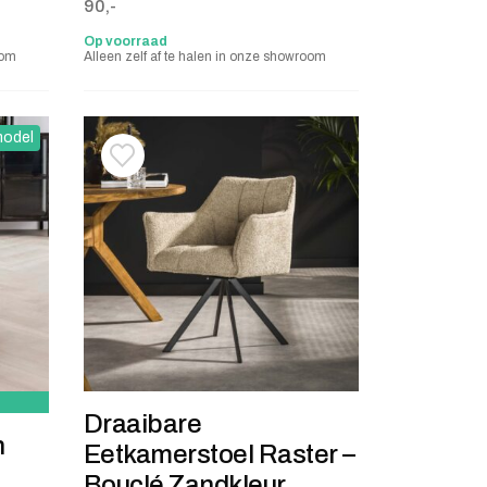
9,-.
90,-
Op voorraad
oom
Alleen zelf af te halen in onze showroom
odel
stje
jst
Toevoegen aan verlanglijstje
Verwijderen van verlanglijst
Draaibare
h
Eetkamerstoel Raster –
Bouclé Zandkleur