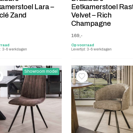
kamerstoel Lara –
Eetkamerstoel Ras
clé Zand
Velvet – Rich
Champagne
169,-
rraad
Op voorraad
jd: 3-6 werkdagen
Levertijd: 3-6 werkdagen
Showroom model
oevoegen aan verlanglijstje
erwijderen van verlanglijst
Toevoegen aan verlanglij
Verwijderen van verlangli