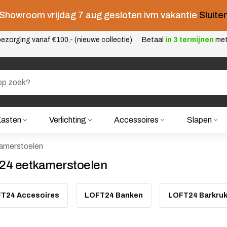
Showroom vrijdag 7 aug gesloten ivm vakantie
Sluite
ezorging vanaf €100,- (nieuwe collectie)
Betaal
in 3 termijnen
me
asten
Verlichting
Accessoires
Slapen
amerstoelen
t24 eetkamerstoelen
T24 Accesoires
LOFT24 Banken
LOFT24 Barkruk