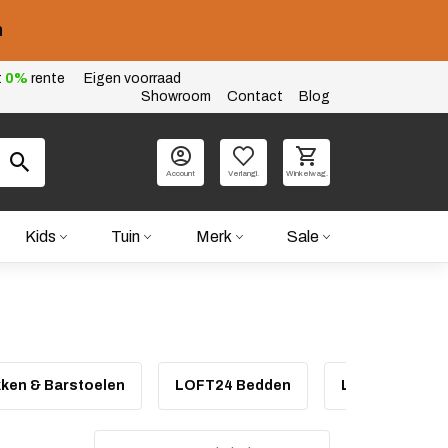
n
t
0%
rente
Eigen voorraad
Showroom
Contact
Blog
Account
Verlangl.
Winkelwag.
Kids
Tuin
Merk
Sale
ken & Barstoelen
LOFT24 Bedden
LOFT24 Bistro