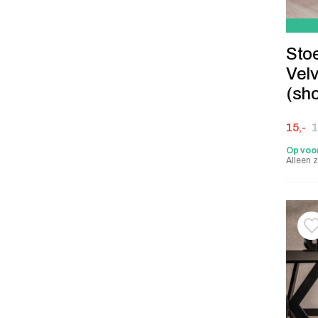
Stoe
Velv
(sh
Oorspr
Huidige
15,-
1
Op voo
Alleen z
T
V