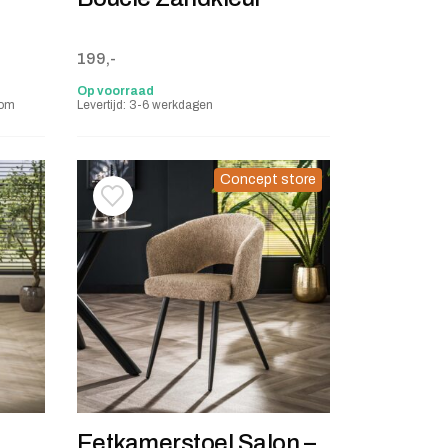
0,-.
199,-
Op voorraad
oom
Levertijd: 3-6 werkdagen
Concept store
stje
jst
Toevoegen aan verlanglijstje
Verwijderen van verlanglijst
Eetkamerstoel Salon –