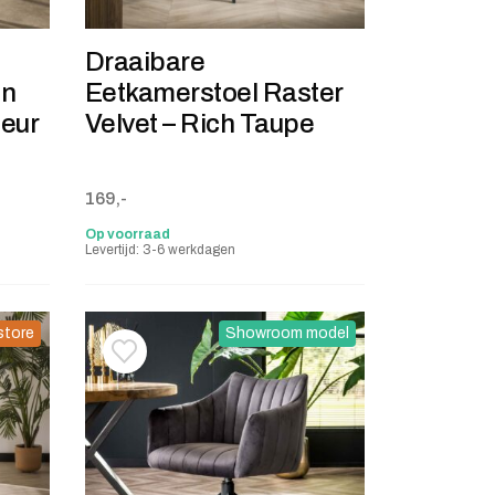
Draaibare
on
Eetkamerstoel Raster
leur
Velvet – Rich Taupe
169,-
Op voorraad
Levertijd: 3-6 werkdagen
store
Showroom model
stje
jst
Toevoegen aan verlanglijstje
Verwijderen van verlanglijst