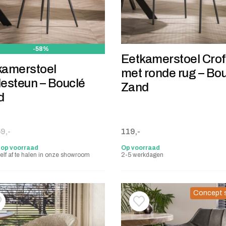
-58%
Eetkamerstoel Crof
kamerstoel
met ronde rug – Bo
esteun – Bouclé
Zand
d
onkelijke prijs was: 59,-.
 prijs is: 25,-.
9,-
119,-
 op voorraad
Op voorraad
elf af te halen in onze showroom
2-5 werkdagen
Concept 
oevoegen aan verlanglijstje
erwijderen van verlanglijst
Toevoegen aan verlanglij
Verwijderen van verlangli