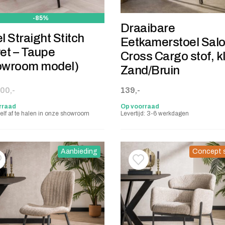
-85%
Draaibare
l Straight Stitch
Eetkamerstoel Sal
et – Taupe
Cross Cargo stof, k
owroom model)
Zand/Bruin
onkelijke prijs was: 100,-.
 prijs is: 15,-.
00,-
139,-
rraad
Op voorraad
elf af te halen in onze showroom
Levertijd: 3-6 werkdagen
Aanbieding
Concept 
oevoegen aan verlanglijstje
erwijderen van verlanglijst
Toevoegen aan verlanglij
Verwijderen van verlangli