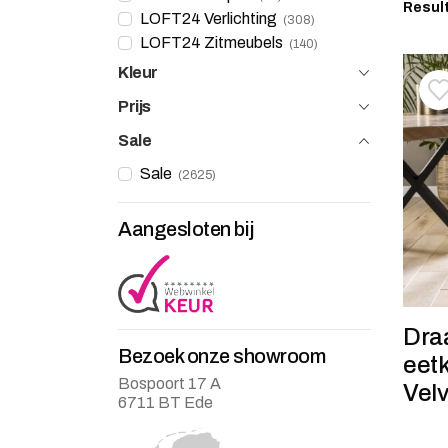
Resul
LOFT24 Verlichting
308
LOFT24 Zitmeubels
140
Kleur
T
V
Prijs
Sale
Sale
2625
Aangesloten bij
Dra
Bezoek onze showroom
eet
Bospoort 17 A
Vel
6711 BT Ede