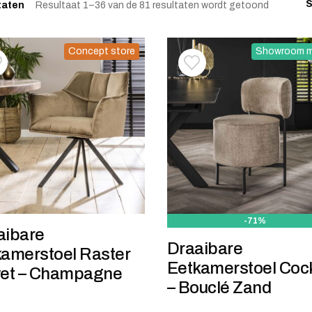
S
Gesorteer
taten
Resultaat 1–36 van de 81 resultaten wordt getoond
Concept store
Showroom m
oevoegen aan verlanglijstje
erwijderen van verlanglijst
Toevoegen aan verlanglij
Verwijderen van verlangli
-71%
aibare
Draaibare
kamerstoel Raster
Eetkamerstoel Cock
vet – Champagne
– Bouclé Zand