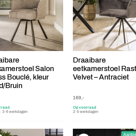
aibare
Draaibare
kamerstoel Salon
eetkamerstoel Ras
s Bouclé, kleur
Velvet – Antraciet
d/Bruin
169,-
rraad
Op voorraad
jd: 3-6 werkdagen
2-5 werkdagen
Aanbi