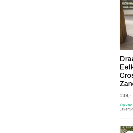
Dra
Eet
Cros
Zan
139,-
Op voo
Leverti