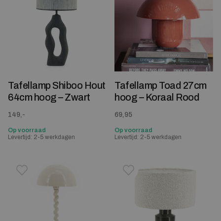
Tafellamp Shiboo Hout
Tafellamp Toad 27cm
64cm hoog – Zwart
hoog – Koraal Rood
149,-
69,95
Op voorraad
Op voorraad
Levertijd: 2-5 werkdagen
Levertijd: 2-5 werkdagen
Toevoegen aan verlanglijstje
Verwijderen van verlanglijst
Toevoegen aan verlanglijst
Verwijderen van verlanglijst