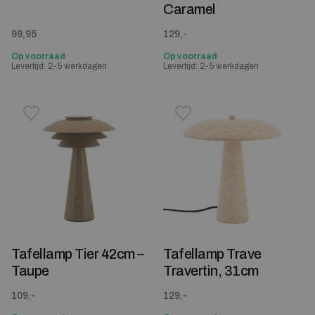
Caramel
99,95
129,-
Op voorraad
Op voorraad
Levertijd: 2-5 werkdagen
Levertijd: 2-5 werkdagen
Toevoegen aan verlanglijstje
Verwijderen van verlanglijst
Toevoegen aan verlanglijst
Verwijderen van verlanglijst
Tafellamp Tier 42cm –
Tafellamp Trave
Taupe
Travertin, 31cm
109,-
129,-