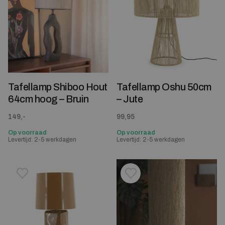
Tafellamp Shiboo Hout
Tafellamp Oshu 50cm
64cm hoog – Bruin
– Jute
149,-
99,95
Op voorraad
Op voorraad
Levertijd: 2-5 werkdagen
Levertijd: 2-5 werkdagen
Toevoegen aan verlanglijstje
Verwijderen van verlanglijst
Toevoegen aan verlanglijst
Verwijderen van verlanglijst