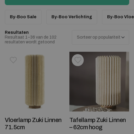
vind de lamp waar jij naar op zoek bent!
By-Boo Sale
By-Boo Verlichting
By-Boo Vlo
Resultaten
Resultaat 1–36 van de 102
Gesorteerd op populariteit
resultaten wordt getoond
Toevoegen aan verlanglijstje
Verwijderen van verlanglijst
Toevoegen aan verlanglijst
Verwijderen van verlanglijst
Vloerlamp Zuki Linnen
Tafellamp Zuki Linnen
71.5cm
– 62cm hoog