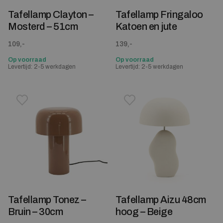
Tafellamp Clayton –
Tafellamp Fringaloo
Mosterd – 51cm
Katoen en jute
109,-
139,-
Op voorraad
Op voorraad
Levertijd: 2-5 werkdagen
Levertijd: 2-5 werkdagen
Toevoegen aan verlanglijstje
Verwijderen van verlanglijst
Toevoegen aan verlanglijst
Verwijderen van verlanglijst
Tafellamp Tonez –
Tafellamp Aizu 48cm
Bruin – 30cm
hoog – Beige