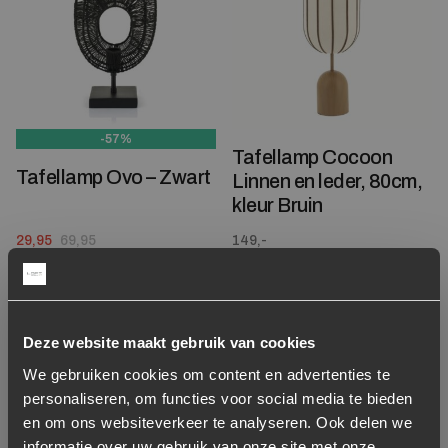
-57%
Tafellamp Cocoon
Tafellamp Ovo – Zwart
Linnen en leder, 80cm,
kleur Bruin
Oorspronkelijke prijs was: 69,95.
Huidige prijs is: 29,95.
29,95
69,95
149,-
2 stuks op voorraad
Op voorraad
1-5 werkdagen
Levertijd: 2-5 werkdagen
Deze website maakt gebruik van cookies
Toevoegen aan verlanglijstje
Verwijderen van verlanglijst
Toevoegen aan verlanglijst
Verwijderen van verlanglijst
We gebruiken cookies om content en advertenties te
personaliseren, om functies voor social media te bieden
en om ons websiteverkeer te analyseren. Ook delen we
informatie over uw gebruik van onze site met onze