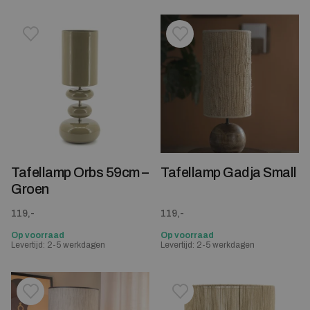
Toevoegen aan verlanglijstje
Verwijderen van verlanglijst
Toevoegen aan verlanglijst
Verwijderen van verlanglijst
Tafellamp Orbs 59cm –
Tafellamp Gadja Small
Groen
119,-
119,-
Op voorraad
Op voorraad
Levertijd: 2-5 werkdagen
Levertijd: 2-5 werkdagen
Toevoegen aan verlanglijstje
Verwijderen van verlanglijst
Toevoegen aan verlanglijst
Verwijderen van verlanglijst