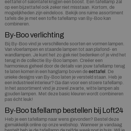
eettafel of salontafel krijgen een boost. Een tafellamp zal
op een bijzettafel ook zeker niet misstaan. Kortom, de
mogelijkheden zijn eindeloos. Bekijk ons ruime assortiment
tafels die je met een toffe tafellamp van By-Boo kan
combineren.
By-Boo verlichting
Bij By-Boo vind je verschillende soorten en vormen lampen.
Van vloerlampen en staande lampen tot aan plafond- en
wandlampen. Je kunt het zo gek niet bedenken of je vind het
terug in de collectie By-Boo lampen. Creëer een
harmonieus geheel door de details van jouw tafellamp terug
te laten komen in een hanglamp boven de
eettafel
. De
unieke designs van By-Boo laten je versteld staan. Heb je
een industrieel interieur? Ga dan voor een stoere tafellamp.
In het assortiment vind je zowel zwarte, witte lampen als
gouden lampen. Met deze basic kleuren wordt combineren
pas écht leuk!
By-Boo tafellamp bestellen bij Loft24
Heb je een tafellamp naar wens gevonden? Bestel deze
gemakkelijk online op onze webshop. Wanneer je vandaag
bestelt heb je de tafellamp dezelfde week nog in huis. Wil je