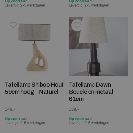
Op voorraad
Op voorraad
Levertijd: 2-5 werkdagen
Levertijd: 2-5 werkdagen
Toevoegen aan verlanglijstje
Verwijderen van verlanglijst
Toevoegen aan verlanglijst
Verwijderen van verlanglijst
Tafellamp Shiboo Hout
Tafellamp Dawn
59cm hoog – Naturel
Bouclé en metaal –
61cm
149,-
139,-
Op voorraad
Op voorraad
Levertijd: 2-5 werkdagen
Levertijd: 2-5 werkdagen