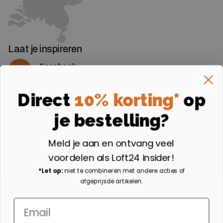
Laat je inspireren
Facebook
Volg ons op Facebook
Instagram
Direct
10% korting*
op
Volg ons op Instagram
je bestelling?
Aangesloten bij
Meld je aan en ontvang veel
voordelen als Loft24 insider!
*Let op:
niet te combineren met andere acties of
afgeprijsde artikelen.
Email