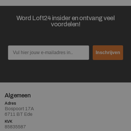
Word Loft24 insider en ontvang veel
voordelen!
Email
Inschrijven
Algemeen
Adres
Bospoort 17A
6711 BT Ede
KVK
85835587