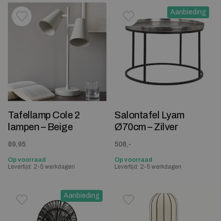
Aanbieding
Toevoegen aan verlanglijstje
Verwijderen van verlanglijst
Toevoegen aan verlanglijst
Verwijderen van verlanglijst
Tafellamp Cole 2
Salontafel Lyam
lampen – Beige
Ø70cm – Zilver
89,95
508,-
Op voorraad
Op voorraad
Levertijd: 2-5 werkdagen
Levertijd: 2-5 werkdagen
Aanbieding
Toevoegen aan verlanglijstje
Verwijderen van verlanglijst
Toevoegen aan verlanglijst
Verwijderen van verlanglijst