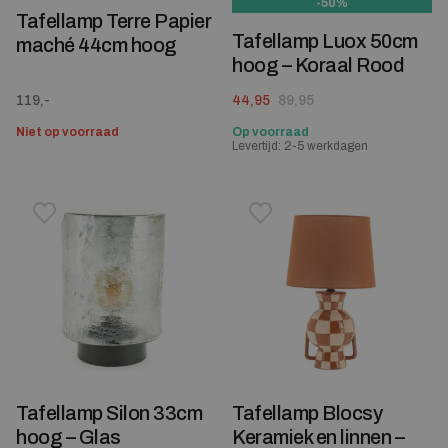
-50%
Tafellamp Terre Papier
Tafellamp Luox 50cm
maché 44cm hoog
hoog – Koraal Rood
Oorspronkelijke prijs was: 89,95.
Huidige prijs is: 44,95.
119,-
44,95
89,95
Niet op voorraad
Op voorraad
Levertijd: 2-5 werkdagen
Toevoegen aan verlanglijstje
Verwijderen van verlanglijst
Toevoegen aan verlanglijst
Verwijderen van verlanglijst
Tafellamp Silon 33cm
Tafellamp Blocsy
hoog – Glas
Keramiek en linnen –