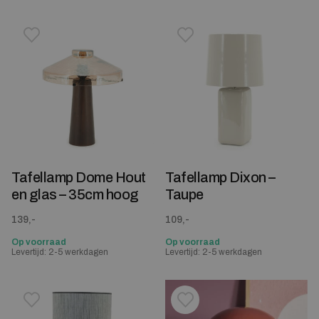
Toevoegen aan verlanglijstje
Verwijderen van verlanglijst
Toevoegen aan verlanglijst
Verwijderen van verlanglijst
Tafellamp Dome Hout
Tafellamp Dixon –
en glas – 35cm hoog
Taupe
139,-
109,-
Op voorraad
Op voorraad
Levertijd: 2-5 werkdagen
Levertijd: 2-5 werkdagen
Toevoegen aan verlanglijstje
Verwijderen van verlanglijst
Toevoegen aan verlanglijst
Verwijderen van verlanglijst