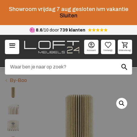
Showroom vrijdag 7 aug gesloten ivm vakantie
Sluiten
8.6
/10 door
739 klanten
Menu
Account
Verlangl.
Winkelwag.
By-Boo