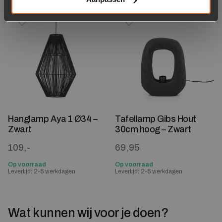
Toevoegen aan verlanglijstje
Verwijderen van verlanglijst
Toevoegen aan verlanglijst
Verwijderen van verlanglijst
Hanglamp Aya 1 Ø34 –
Tafellamp Gibs Hout
Zwart
30cm hoog – Zwart
109,-
69,95
Op voorraad
Op voorraad
Levertijd: 2-5 werkdagen
Levertijd: 2-5 werkdagen
Wat kunnen wij voor je doen?