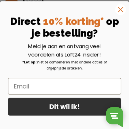
Facebook
Volg ons op Facebook
Instagram
Direct
10% korting*
op
Volg ons op Instagram
je bestelling?
Aangesloten bij
Meld je aan en ontvang veel
voordelen als Loft24 insider!
*Let op:
niet te combineren met andere acties of
afgeprijsde artikelen.
Email
Dit wil ik!
© 2026 - Loft24.nl