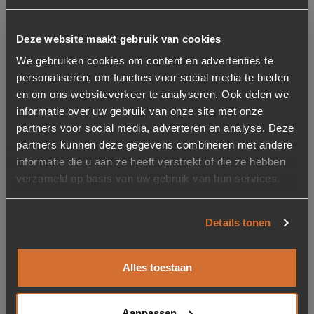
Gerelateerde producten
Deze website maakt gebruik van cookies
We gebruiken cookies om content en advertenties te
Aanbieding
Toevoegen aan verlanglijstje
Verwijderen van verlanglijst
Toevoegen aan verlanglijst
Verwijderen van verlanglijst
personaliseren, om functies voor social media te bieden
en om ons websiteverkeer te analyseren. Ook delen we
informatie over uw gebruik van onze site met onze
partners voor social media, adverteren en analyse. Deze
partners kunnen deze gegevens combineren met andere
informatie die u aan ze heeft verstrekt of die ze hebben
verzameld op basis van uw gebruik van hun services.
-38%
Wandlamp Ovo – Zwart
Hanglamp Nimbus
Details tonen
Metaal en touw – Zwart
Oorspronkelijke prijs was: 159,-.
Huidige prijs is: 99,-.
99,-
159,-
69,95
Alles toestaan
Niet op voorraad
Op voorraad
Levertijd: 2-5 werkdagen
Aanpassen