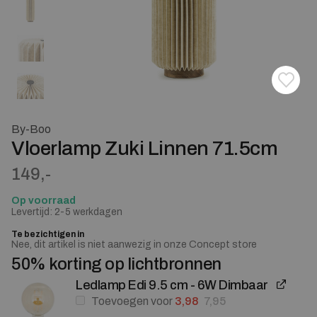
Toevoe
Verwij
By-Boo
Vloerlamp Zuki Linnen 71.5cm
149,-
Op voorraad
Levertijd: 2-5 werkdagen
Te bezichtigen in
Nee, dit artikel is niet aanwezig in onze Concept store
50% korting op lichtbronnen
Ledlamp Edi 9.5 cm - 6W Dimbaar
Oorspronkelijke prijs was: 7
Huidige prijs is: 3,98.
Toevoegen voor
3,98
7,95