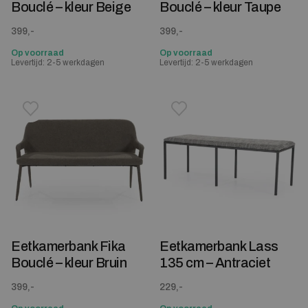
Bouclé – kleur Beige
Bouclé – kleur Taupe
399,-
399,-
Op voorraad
Op voorraad
Levertijd: 2-5 werkdagen
Levertijd: 2-5 werkdagen
Toevoegen aan verlanglijstje
Verwijderen van verlanglijst
Toevoegen aan verlanglijst
Verwijderen van verlanglijst
Eetkamerbank Fika
Eetkamerbank Lass
Bouclé – kleur Bruin
135 cm – Antraciet
399,-
229,-