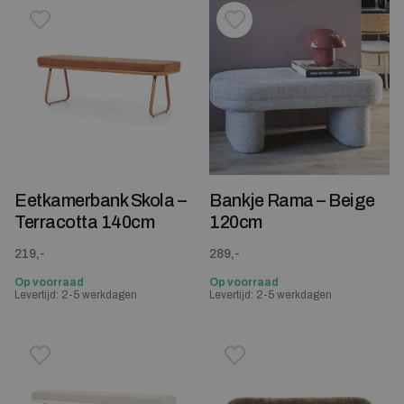
Toevoegen aan verlanglijstje
Verwijderen van verlanglijst
Toevoegen aan verlanglijst
Verwijderen van verlanglijst
Eetkamerbank Skola –
Bankje Rama – Beige
Terracotta 140cm
120cm
219,-
289,-
Op voorraad
Op voorraad
Levertijd: 2-5 werkdagen
Levertijd: 2-5 werkdagen
Toevoegen aan verlanglijstje
Verwijderen van verlanglijst
Toevoegen aan verlanglijst
Verwijderen van verlanglijst