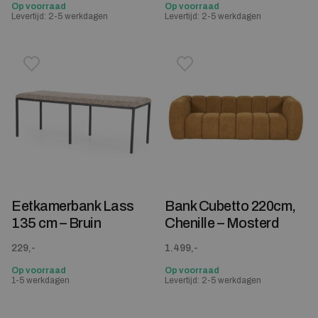
Op voorraad
Op voorraad
Levertijd: 2-5 werkdagen
Levertijd: 2-5 werkdagen
Toevoegen aan verlanglijstje
Verwijderen van verlanglijst
Toevoegen aan verlanglijst
Verwijderen van verlanglijst
Eetkamerbank Lass
Bank Cubetto 220cm,
135 cm – Bruin
Chenille – Mosterd
229,-
1.499,-
Op voorraad
Op voorraad
1-5 werkdagen
Levertijd: 2-5 werkdagen