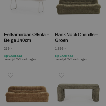
Eetkamerbank Skola –
Bank Nook Chenille –
Beige 140cm
Groen
219,-
1.899,-
Op voorraad
Op voorraad
Levertijd: 2-5 werkdagen
Levertijd: 2-5 werkdagen
Toevoegen aan verlanglijstje
Verwijderen van verlanglijst
Toevoegen aan verlanglijst
Verwijderen van verlanglijst