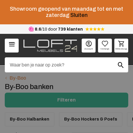
Showroom geopend van maandag tot en met
zaterdag
Sluiten
8.6
/10 door
739 klanten
Menu
Account
Verlangl.
Winkelwag.
By-Boo
By-Boo banken
Filteren
By-Boo Halbanken
By-Boo Hockers & Poefs