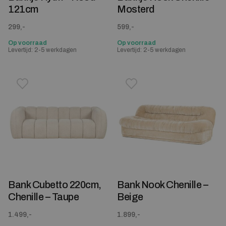
121cm
Mosterd
299,-
599,-
Op voorraad
Op voorraad
Levertijd: 2-5 werkdagen
Levertijd: 2-5 werkdagen
Toevoegen aan verlanglijstje
Verwijderen van verlanglijst
Toevoegen aan verlanglijst
Verwijderen van verlanglijst
Bank Cubetto 220cm,
Bank Nook Chenille –
Chenille – Taupe
Beige
1.499,-
1.899,-