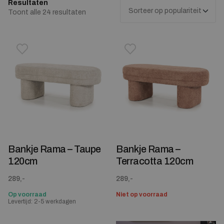
Resultaten
Gesorteerd op populariteit
Toont alle 24 resultaten
Toevoegen aan verlanglijstje
Verwijderen van verlanglijst
Toevoegen aan verlanglijst
Verwijderen van verlanglijst
Bankje Rama – Taupe
Bankje Rama –
120cm
Terracotta 120cm
289,-
289,-
Op voorraad
Niet op voorraad
Levertijd: 2-5 werkdagen