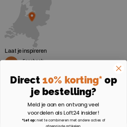
Laat je inspireren
Facebook
Volg ons op Facebook
Instagram
Direct
10% korting*
op
Volg ons op Instagram
je bestelling?
Aangesloten bij
Meld je aan en ontvang veel
voordelen als Loft24 insider!
*Let op:
niet te combineren met andere acties of
afgeprijsde artikelen.