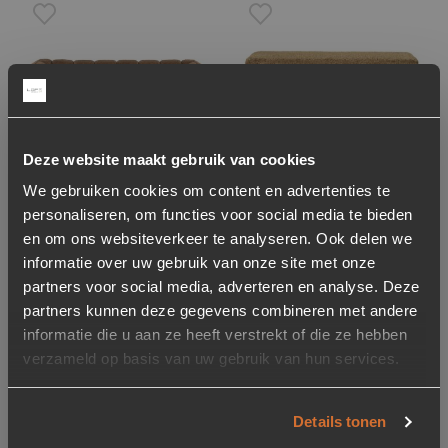
Toevoegen aan verlanglijstje
Verwijderen van verlanglijst
Toevoegen aan verlanglijst
Verwijderen van verlanglijst
Deze website maakt gebruik van cookies
We gebruiken cookies om content en advertenties te
Bank Cubetto 220cm,
Bankje Omla –
personaliseren, om functies voor social media te bieden
Chenille – Bruin
Mosterd
en om ons websiteverkeer te analyseren. Ook delen we
informatie over uw gebruik van onze site met onze
1.499,-
299,-
partners voor social media, adverteren en analyse. Deze
Op voorraad
Op voorraad
partners kunnen deze gegevens combineren met andere
Levertijd: 2-5 werkdagen
Levertijd: 2-5 werkdagen
informatie die u aan ze heeft verstrekt of die ze hebben
verzameld op basis van uw gebruik van hun services.
Toevoegen aan verlanglijstje
Verwijderen van verlanglijst
Toevoegen aan verlanglijst
Verwijderen van verlanglijst
Details tonen