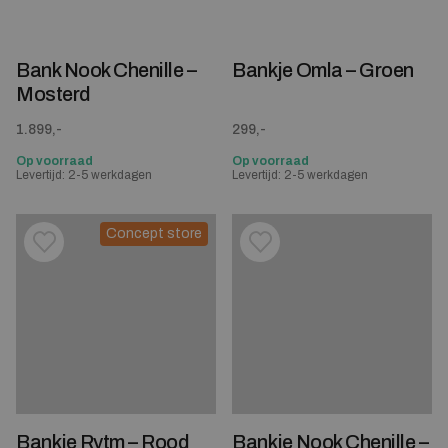
Bank Nook Chenille –
Bankje Omla – Groen
Mosterd
1.899,-
299,-
Op voorraad
Op voorraad
Levertijd: 2-5 werkdagen
Levertijd: 2-5 werkdagen
Concept store
Toevoegen aan verlanglijstje
Verwijderen van verlanglijst
Toevoegen aan verlanglijst
Verwijderen van verlanglijst
Bankje Rytm – Rood
Bankje Nook Chenille –