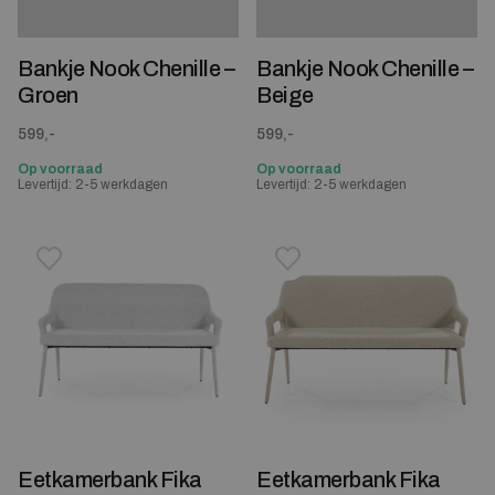
Bankje Nook Chenille –
Bankje Nook Chenille –
Groen
Beige
599,-
599,-
Op voorraad
Op voorraad
Levertijd: 2-5 werkdagen
Levertijd: 2-5 werkdagen
Toevoegen aan verlanglijstje
Verwijderen van verlanglijst
Toevoegen aan verlanglijst
Verwijderen van verlanglijst
Eetkamerbank Fika
Eetkamerbank Fika