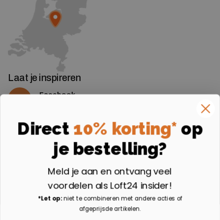
Laat je inspireren
Facebook
Volg ons op Facebook
Instagram
Direct
10% korting*
op
Volg ons op Instagram
je bestelling?
Aangesloten bij
Meld je aan en ontvang veel
voordelen als Loft24 insider!
*Let op:
niet te combineren met andere acties of
afgeprijsde artikelen.