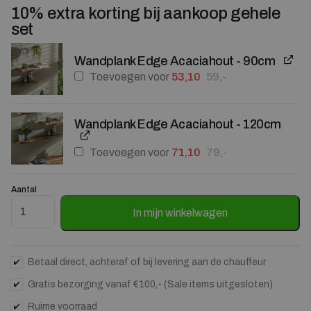
10% extra korting bij aankoop gehele
set
Wandplank Edge Acaciahout - 90cm
Oorspronkelijke prijs was: 5
Huidige prijs is: 53,10.
Toevoegen voor
53,10
59,-
Wandplank Edge Acaciahout - 120cm
Oorspronkelijke prijs was: 7
Huidige prijs is: 71,10.
Toevoegen voor
71,10
79,-
Aantal
Wandplank Edge Acaciahout - 60cm aantal
In mijn winkelwagen
Betaal direct, achteraf of bij levering aan de chauffeur
Gratis bezorging vanaf €100,- (Sale items uitgesloten)
Ruime voorraad