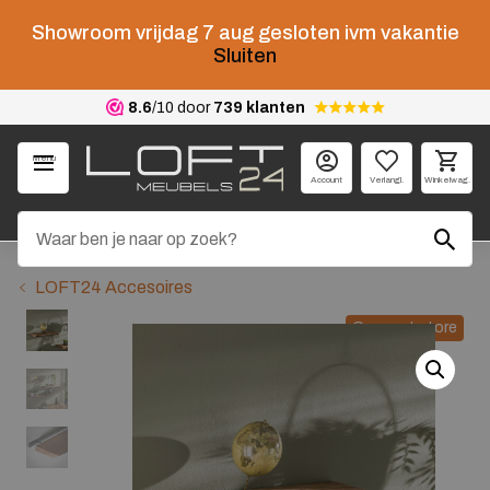
Showroom vrijdag 7 aug gesloten ivm vakantie
Sluiten
8.6
/10 door
739 klanten
Menu
Account
Verlangl.
Winkelwag.
LOFT24 Accesoires
Concept store