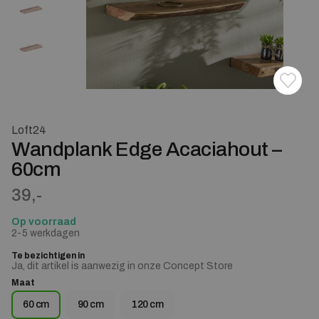
Toevoe
Verwij
Loft24
Wandplank Edge Acaciahout –
60cm
39,-
Op voorraad
2-5 werkdagen
Te bezichtigen in
Ja, dit artikel is aanwezig in onze Concept Store
Maat
60 cm
90 cm
120 cm