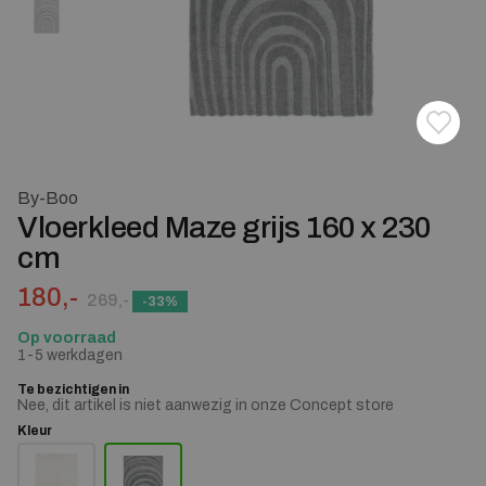
Toevoe
Verwij
By-Boo
Vloerkleed Maze grijs 160 x 230
cm
Oorspronkelijke prijs was: 269,-.
Huidige prijs is: 180,-.
180,-
269,-
-33%
Op voorraad
1-5 werkdagen
Te bezichtigen in
Nee, dit artikel is niet aanwezig in onze Concept store
Kleur