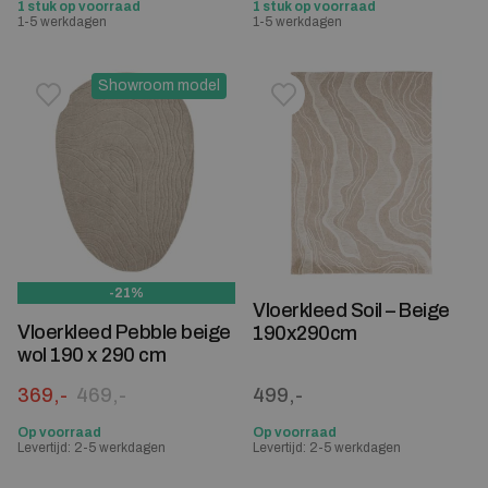
1 stuk op voorraad
1 stuk op voorraad
1-5 werkdagen
1-5 werkdagen
Showroom model
Toevoegen aan verlanglijstje
Verwijderen van verlanglijst
Toevoegen aan verlanglijst
Verwijderen van verlanglijst
-21%
Vloerkleed Soil – Beige
Vloerkleed Pebble beige
190x290cm
wol 190 x 290 cm
Oorspronkelijke prijs was: 469,-.
Huidige prijs is: 369,-.
369,-
469,-
499,-
Op voorraad
Op voorraad
Levertijd: 2-5 werkdagen
Levertijd: 2-5 werkdagen