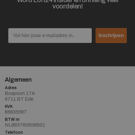
voordelen!
Email
Inschrijven
Algemeen
Adres
Bospoort 17A
6711 BT Ede
KVK
85835587
BTW nr
NL863760508B01
Telefoon