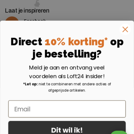
Laat je inspireren
Facebook
Volg ons op Facebook
Instagram
Direct
10% korting*
op
Volg ons op Instagram
je bestelling?
Aangesloten bij
Meld je aan en ontvang veel
voordelen als Loft24 insider!
*Let op:
niet te combineren met andere acties of
afgeprijsde artikelen.
Email
Dit wil ik!