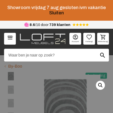
Showroom vrijdag 7 aug gesloten ivm vakantie
Sluiten
8.6
/10 door
739 klanten
Menu
Account
Verlangl.
Winkelwag.
By-Boo
Aanbieding