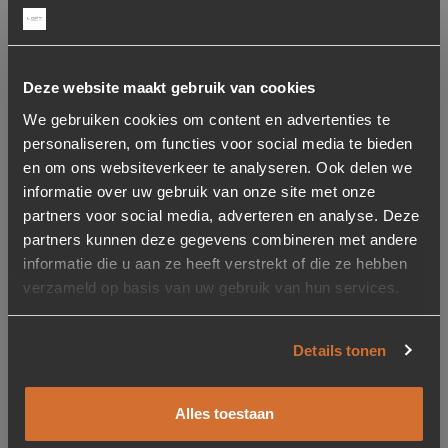
Protexx Vlekkenservice
5 jaar garantie
vloerkleed
Deze website maakt gebruik van cookies
49,95
We gebruiken cookies om content en advertenties te
personaliseren, om functies voor social media te bieden
Niet op voorraad
en om ons websiteverkeer te analyseren. Ook delen we
informatie over uw gebruik van onze site met onze
Kleur
partners voor social media, adverteren en analyse. Deze
partners kunnen deze gegevens combineren met andere
informatie die u aan ze heeft verstrekt of die ze hebben
Gebroken wit
verzameld op basis van uw gebruik van hun services.
149
Details tonen
Grijs
180
Alles toestaan