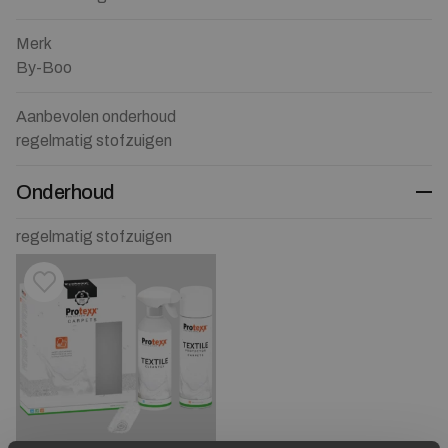
Merk
By-Boo
Aanbevolen onderhoud
regelmatig stofzuigen
Onderhoud
regelmatig stofzuigen
Toevoegen aan verlanglijstje
Verwijderen van verlanglijst