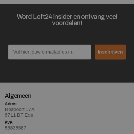
Word Loft24 insider en ontvang veel
voordelen!
Email
Inschrijven
Algemeen
Adres
Bospoort 17A
6711 BT Ede
KVK
85835587