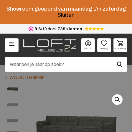
Showroom geopend van maandag t/m zaterdag
Sluiten
8.6
/10 door
739 klanten
Menu
Account
Verlangl.
Winkelwag.
WOOOD Banken