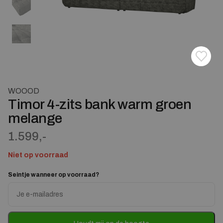
Toevoe
Verwij
WOOOD
Timor 4-zits bank warm groen
melange
1.599,-
Niet op voorraad
Seintje wanneer op voorraad?
Enter
your
email
address