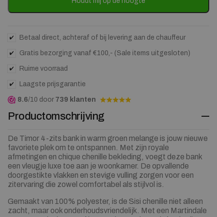
to
Houdt mij op de hoogte
join
the
waitlist
for
Betaal direct, achteraf of bij levering aan de chauffeur
this
Gratis bezorging vanaf €100,- (Sale items uitgesloten)
product
Ruime voorraad
Laagste prijsgarantie
8.6
/10 door
739 klanten
Productomschrijving
De Timor 4-zits bank in warm groen melange is jouw nieuwe
favoriete plek om te ontspannen. Met zijn royale
afmetingen en chique chenille bekleding, voegt deze bank
een vleugje luxe toe aan je woonkamer. De opvallende
doorgestikte vlakken en stevige vulling zorgen voor een
zitervaring die zowel comfortabel als stijlvol is.
Gemaakt van 100% polyester, is de Sisi chenille niet alleen
zacht, maar ook onderhoudsvriendelijk. Met een Martindale