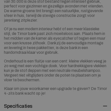
van 30.000 is deze stof bestand tegen intensief gebruik,
perfect voor gezinnen en gezellige avonden met vrienden.
De warme groene tint brengt een natuurlijke, rustgevende
sfeer in huis, terwijl de stevige constructie zorgt voor
jarenlang zitplezier.
Of je nu een modern interieur hebt of een meer klassieke
stijl, de Timor bank past zich moeiteloos aan. Plaats hem in
het midden van de kamer als eyecatcher of tegen een muur
voor een knusse zithoek. Dankzij de eenvoudige montage
en levering in twee pakketten, is deze bank in een
handomdraai klaar voor gebruik.
Onderhoud is een fluitje van een cent: kleine vlekken veeg je
zo weg met een vochtige doek. Voor hardnekkigere vlekken
kun je de stof deppen met een neutrale meubelshampoo.
Vergeet niet viltglijders onder de poten te plaatsen om je
vloer te beschermen.
Klaar om jouw woonkamer een upgrade te geven? De Timor
4-zits bank wacht op je!
Specificaties