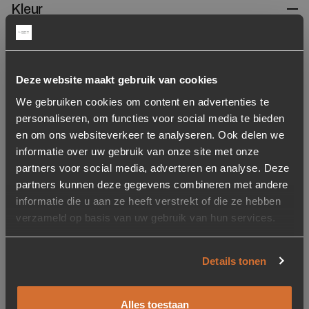
Kleur
Brick
1599
Deze website maakt gebruik van cookies
We gebruiken cookies om content en advertenties te
personaliseren, om functies voor social media te bieden
Caramel
en om ons websiteverkeer te analyseren. Ook delen we
1599
informatie over uw gebruik van onze site met onze
partners voor social media, adverteren en analyse. Deze
partners kunnen deze gegevens combineren met andere
informatie die u aan ze heeft verstrekt of die ze hebben
Grafiet
verzameld op basis van uw gebruik van hun services.
1599
Details tonen
Naturel
1599
Alles toestaan