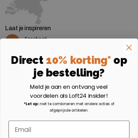
Laat je inspireren
Facebook
Volg ons op Facebook
Instagram
Direct
10% korting*
op
Volg ons op Instagram
je bestelling?
Aangesloten bij
Meld je aan en ontvang veel
voordelen als Loft24 insider!
*Let op:
niet te combineren met andere acties of
afgeprijsde artikelen.
Email