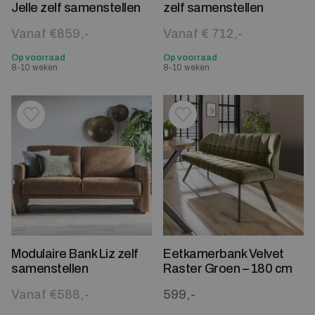
Jelle zelf samenstellen
zelf samenstellen
Vanaf €859,-
Vanaf € 712,-
Op voorraad
Op voorraad
8-10 weken
8-10 weken
Toevoegen aan verlanglijstje
Verwijderen van verlanglijst
Toevoegen aan verlanglijst
Verwijderen van verlanglijst
Modulaire Bank Liz zelf
Eetkamerbank Velvet
samenstellen
Raster Groen – 180 cm
Vanaf €588,-
599,-