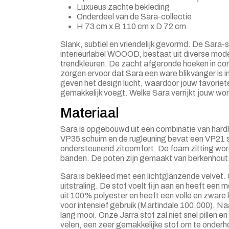
Luxueus zachte bekleding
Onderdeel van de Sara-collectie
H 73 cm x B 110 cm x D 72 cm
Slank, subtiel en vriendelijk gevormd. De Sara-s
interieurlabel WOOOD, bestaat uit diverse mode
trendkleuren. De zacht afgeronde hoeken in co
zorgen ervoor dat Sara een ware blikvanger is in
geven het design lucht, waardoor jouw favoriet
gemakkelijk voegt. Welke Sara verrijkt jouw wo
Materiaal
Sara is opgebouwd uit een combinatie van hard
VP35 schuim en de rugleuning bevat een VP21 s
ondersteunend zitcomfort. De foam zitting wor
banden. De poten zijn gemaakt van berkenhout
Sara is bekleed met een lichtglanzende velvet. 
uitstraling. De stof voelt fijn aan en heeft een 
uit 100% polyester en heeft een volle en zware 
voor intensief gebruik (Martindale 100.000). Naast
lang mooi. Onze Jarra stof zal niet snel pillen en
velen, een zeer gemakkelijke stof om te onder