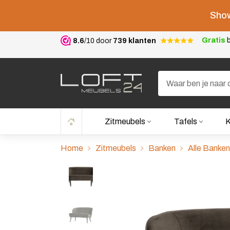
Show
Gratis
b
8.6
/10 door
739 klanten
Zitmeubels
Tafels
K
Home
Zitmeubels
Banken
Alle Banken