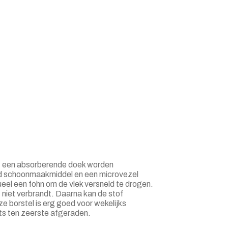
t een absorberende doek worden
ild schoonmaakmiddel en een microvezel
eel een fohn om de vlek versneld te drogen.
niet verbrandt. Daarna kan de stof
e borstel is erg goed voor wekelijks
ts ten zeerste afgeraden.