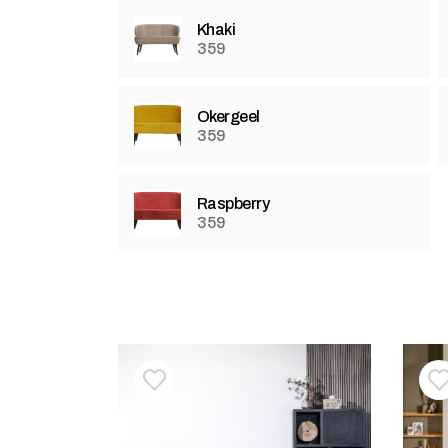
Khaki
359
Okergeel
359
Raspberry
359
Toevoegen aan verlanglijstje
Verwijderen van verlanglijst
T
V