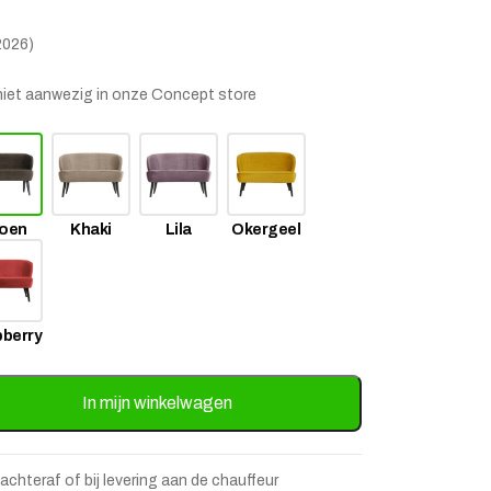
2026)
is niet aanwezig in onze Concept store
oen
Khaki
Lila
Okergeel
berry
stje
jst
vet - Warm Groen aantal
In mijn winkelwagen
 achteraf of bij levering aan de chauffeur