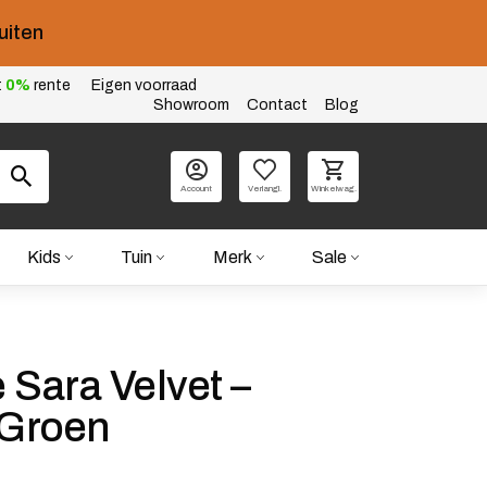
uiten
t
0%
rente
Eigen voorraad
Showroom
Contact
Blog
Account
Verlangl.
Winkelwag.
Kids
Tuin
Merk
Sale
 Sara Velvet –
Groen