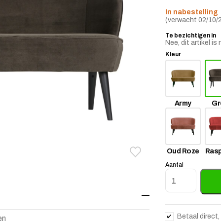
In nabestelling
(verwacht 02/10/
Te bezichtigen in
Nee, dit artikel 
Kleur
Army
Gr
Oud Roze
Rasp
Toevoegen aan verlanglij
Verwijderen van verlangli
Aantal
Bankje Sara Vel
Betaal direct,
en