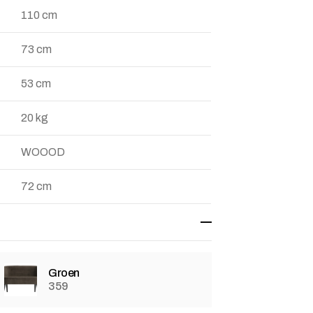
110 cm
73 cm
53 cm
20 kg
WOOOD
72 cm
Groen
359