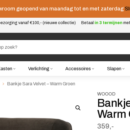
room geopend van maandag tot en met zaterdag
Sl
ezorging vanaf €100,- (nieuwe collectie)
Betaal
in 3 termijnen
me
asten
Verlichting
Accessoires
Slapen
Bankje Sara Velvet – Warm Groen
WOOOD
Bankje
Warm 
359,-