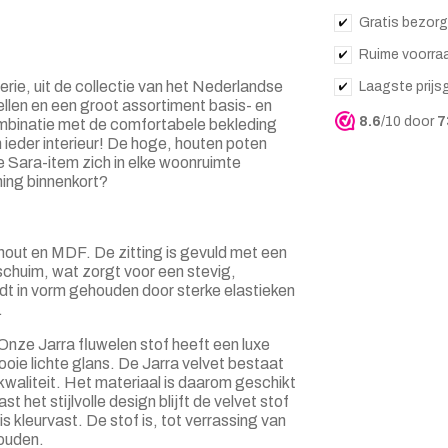
Gratis bezorg
Ruime voorra
erie, uit de collectie van het Nederlandse
Laagste prijs
llen en een groot assortiment basis- en
8.6
/10 door
7
mbinatie met de comfortabele bekleding
 ieder interieur! De hoge, houten poten
e Sara-item zich in elke woonruimte
ning binnenkort?
hout en MDF. De zitting is gevuld met een
chuim, wat zorgt voor een stevig,
dt in vorm gehouden door sterke elastieken
.
Onze Jarra fluwelen stof heeft een luxe
mooie lichte glans. De Jarra velvet bestaat
kwaliteit. Het materiaal is daarom geschikt
 het stijlvolle design blijft de velvet stof
 is kleurvast. De stof is, tot verrassing van
houden.