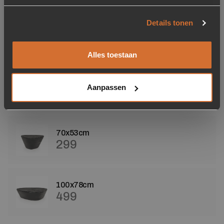
Details tonen
Wood Care Kit Matt
Polish
19,95
Alles toestaan
Op voorraad
Aanpassen
Maat
70x53cm
299
100x78cm
499