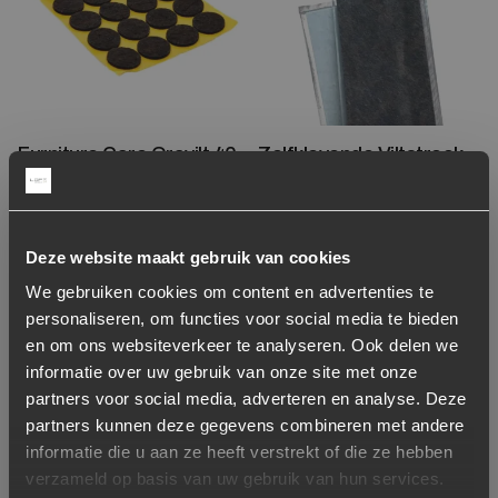
Furniture Care Oravilt 40
Zelfklevende Viltstrook –
stuks – 22mm
10 x 100cm
4,95
9,95
Deze website maakt gebruik van cookies
Op voorraad
Op voorraad
We gebruiken cookies om content en advertenties te
personaliseren, om functies voor social media te bieden
Toevoegen aan verlanglijstje
Verwijderen van verlanglijst
en om ons websiteverkeer te analyseren. Ook delen we
informatie over uw gebruik van onze site met onze
partners voor social media, adverteren en analyse. Deze
partners kunnen deze gegevens combineren met andere
informatie die u aan ze heeft verstrekt of die ze hebben
verzameld op basis van uw gebruik van hun services.