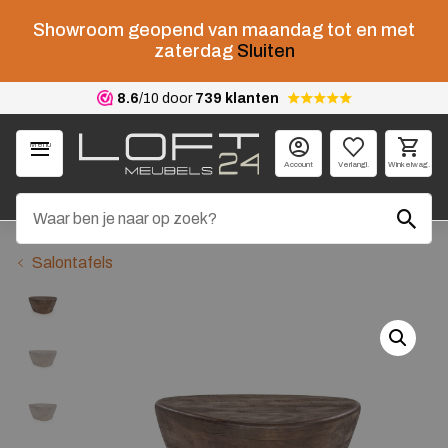
Showroom geopend van maandag tot en met
zaterdag
Sluiten
8.6
/10 door
739 klanten
Menu
Account
Verlangl.
Winkelwag.
Salontafels