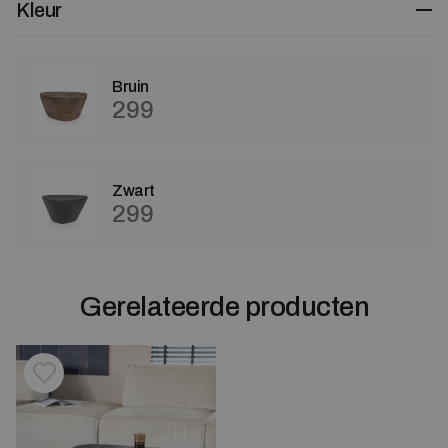
Kleur
Bruin
299
Zwart
299
Gerelateerde producten
Toevoegen aan verlanglijstje
Verwijderen van verlanglijst