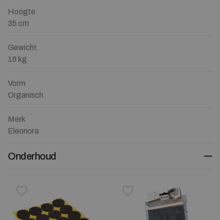
Hoogte
35 cm
Gewicht
16 kg
Vorm
Organisch
Merk
Eleonora
Onderhoud
Toevoegen aan verlanglijstje
Verwijderen van verlanglijst
Toevoegen aan verlanglijst
Verwijderen van verlanglijst