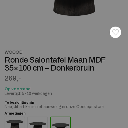
Toevoe
Verwij
WOOOD
Ronde Salontafel Maan MDF
35×100 cm – Donkerbruin
269,-
Op voorraad
Levertijd: 5-10 werkdagen
Te bezichtigen in
Nee, dit artikel is niet aanwezig in onze Concept store
Afmetingen