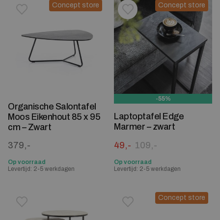
Concept store
Concept store
Toevoegen aan verlanglijstje
Verwijderen van verlanglijst
Toevoegen aan verlanglijst
Verwijderen van verlanglijst
-55%
Organische Salontafel
Laptoptafel Edge
Moos Eikenhout 85 x 95
Marmer – zwart
cm – Zwart
Oorspronkelijke prijs was:
Huidige prijs is: 49,-.
379,-
49,-
109,-
Op voorraad
Op voorraad
Levertijd: 2-5 werkdagen
Levertijd: 2-5 werkdagen
Concept store
Toevoegen aan verlanglijstje
Verwijderen van verlanglijst
Toevoegen aan verlanglijst
Verwijderen van verlanglijst