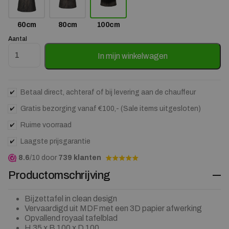
60cm
80cm
100cm
Aantal
Ronde Salontafel Maan MDF 35x100 cm - Donkerbruin aantal
In mijn winkelwagen
Betaal direct, achteraf of bij levering aan de chauffeur
Gratis bezorging vanaf €100,- (Sale items uitgesloten)
Ruime voorraad
Laagste prijsgarantie
8.6
/10 door
739 klanten
Productomschrijving
Bijzettafel in clean design
Vervaardigd uit MDF met een 3D papier afwerking
Opvallend royaal tafelblad
H 35 x B 100 x D 100