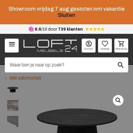
Showroom vrijdag 7 aug gesloten ivm vakantie
Sluiten
8.6
/10 door
739 klanten
Menu
Account
Verlangl.
Winkelwag.
Alle salontafels