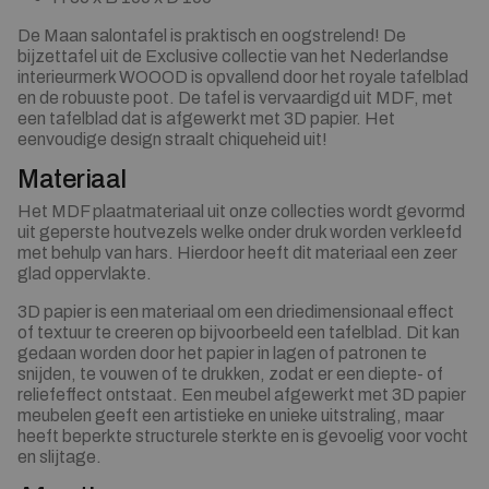
De Maan salontafel is praktisch en oogstrelend! De
bijzettafel uit de Exclusive collectie van het Nederlandse
interieurmerk WOOOD is opvallend door het royale tafelblad
en de robuuste poot. De tafel is vervaardigd uit MDF, met
een tafelblad dat is afgewerkt met 3D papier. Het
eenvoudige design straalt chiqueheid uit!
Materiaal
Het MDF plaatmateriaal uit onze collecties wordt gevormd
uit geperste houtvezels welke onder druk worden verkleefd
met behulp van hars. Hierdoor heeft dit materiaal een zeer
glad oppervlakte.
3D papier is een materiaal om een driedimensionaal effect
of textuur te creeren op bijvoorbeeld een tafelblad. Dit kan
gedaan worden door het papier in lagen of patronen te
snijden, te vouwen of te drukken, zodat er een diepte- of
reliefeffect ontstaat. Een meubel afgewerkt met 3D papier
meubelen geeft een artistieke en unieke uitstraling, maar
heeft beperkte structurele sterkte en is gevoelig voor vocht
en slijtage.