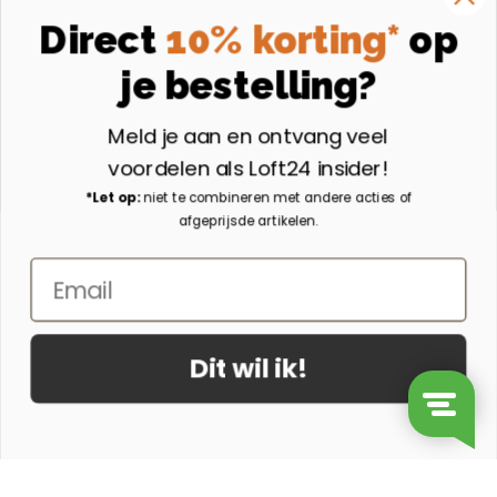
Instagram
Direct
10% korting*
op
Volg ons op Instagram
je bestelling?
Aangesloten bij
Meld je aan en ontvang veel
voordelen als Loft24 insider!
*Let op:
niet te combineren met andere acties of
afgeprijsde artikelen.
Email
Dit wil ik!
© 2026 - Loft24.nl
Ontwerp & Realisatie door Suite Seven
Ronde Salontafel Maan MDF 35x100 cm - Donkerbruin aantal
In mijn winkelwagen