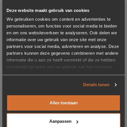
Breedte
100 cm
Deze website maakt gebruik van cookies
We gebruiken cookies om content en advertenties te
Hoogte
personaliseren, om functies voor social media te bieden
35 cm
en om ons websiteverkeer te analyseren. Ook delen we
informatie over uw gebruik van onze site met onze
Gewicht
partners voor social media, adverteren en analyse. Deze
22 kg
partners kunnen deze gegevens combineren met andere
informatie die u aan ze heeft verstrekt of die ze hebben
Vorm
verzameld op basis van uw gebruik van hun services.
Rond
Details tonen
Merk
WOOOD
Alles toestaan
Diepte
100 cm
Aanpassen
Afmetingen