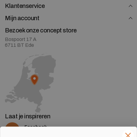
Klantenservice
Mijn account
Bezoek onze concept store
Bospoort 17 A
6711 BT Ede
Laat je inspireren
Facebook
Volg ons op Facebook