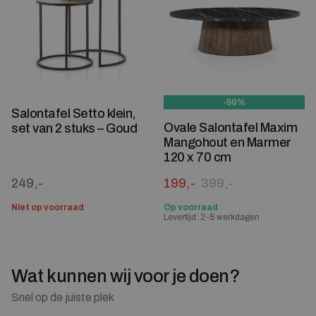
-50%
Salontafel Setto klein,
Ovale Salontafel Maxim
set van 2 stuks – Goud
Mangohout en Marmer
120 x 70 cm
Oorspronkelijke prijs was:
Huidige prijs is: 199,-.
249,-
199,-
399,-
Niet op voorraad
Op voorraad
Levertijd: 2-5 werkdagen
Wat kunnen wij voor je doen?
Snel op de juiste plek