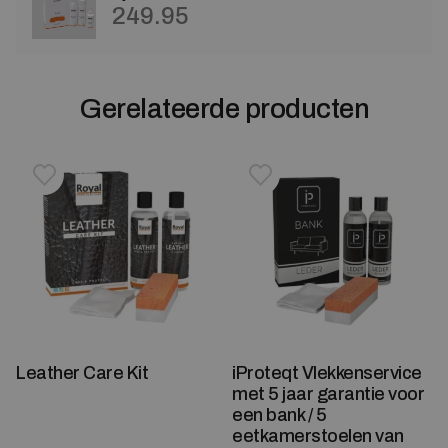
249.95
Gerelateerde producten
Toevoegen aan verlanglijstje
Verwijderen van verlanglijst
Toevoegen aan verlanglijst
Verwijderen van verlanglijst
Leather Care Kit
iProteqt Vlekkenservice
met 5 jaar garantie voor
een bank / 5
eetkamerstoelen van