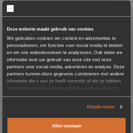
Artikelnummer
127305
Deze website maakt gebruik van cookies
Merk
We gebruiken cookies om content en advertenties te
Oranje Furniture Care
personaliseren, om functies voor social media te bieden
en om ons websiteverkeer te analyseren. Ook delen we
Materiaal
informatie over uw gebruik van onze site met onze
Textiel
partners voor social media, adverteren en analyse. Deze
partners kunnen deze gegevens combineren met andere
Bijzonderheden
informatie die u aan ze heeft verstrekt of die ze hebben
Maat bank: 270 – 450 cm
verzameld op basis van uw gebruik van hun services.
Kies een maat
Details tonen
Rechte bank
Alles toestaan
109.95