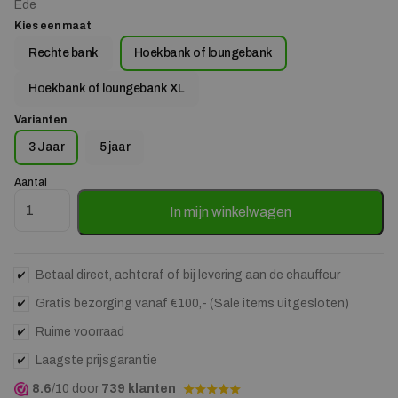
Ede
Kies een maat
Rechte bank
Hoekbank of loungebank
Hoekbank of loungebank XL
Varianten
3 Jaar
5 jaar
Aantal
All In House Vlekken en constructieservice met 3 jaar garant
In mijn winkelwagen
Betaal direct, achteraf of bij levering aan de chauffeur
Gratis bezorging vanaf €100,- (Sale items uitgesloten)
Ruime voorraad
Laagste prijsgarantie
8.6
/10 door
739 klanten