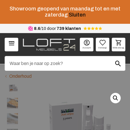
Showroom geopend van maandag tot en met
zaterdag
Sluiten
8.6
/10 door
739 klanten
Menu
Account
Verlangl.
Winkelwag.
Onderhoud