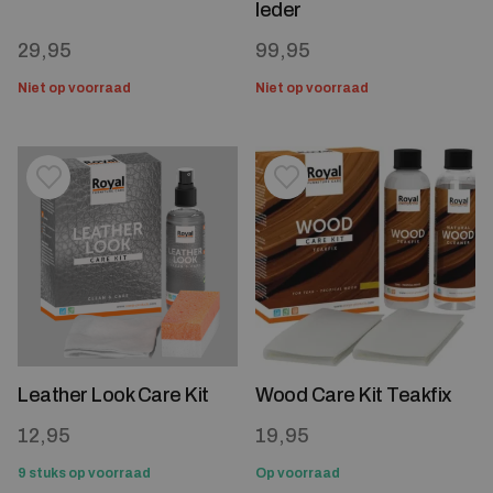
leder
29,95
99,95
Niet op voorraad
Niet op voorraad
Toevoegen aan verlanglijstje
Verwijderen van verlanglijst
Toevoegen aan verlanglijst
Verwijderen van verlanglijst
Leather Look Care Kit
Wood Care Kit Teakfix
12,95
19,95
9 stuks op voorraad
Op voorraad