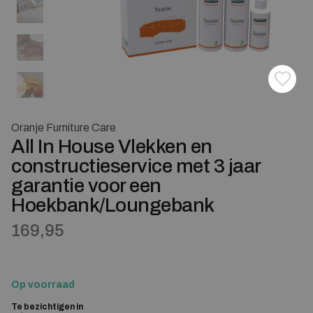
Toevoe
Verwij
Oranje Furniture Care
All In House Vlekken en
constructieservice met 3 jaar
garantie voor een
Hoekbank/Loungebank
169,95
Op voorraad
Te bezichtigen in