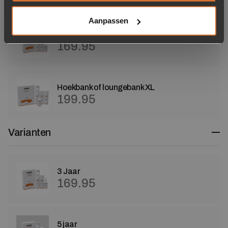
Aanpassen
Hoekbank of loungebank
169.95
Hoekbank of loungebank XL
199.95
Varianten
3 Jaar
169.95
5 jaar