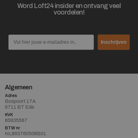
Word Loft24 insider en ontvang veel
voordelen!
Email
Inschrijven
Algemeen
Adres
Bospoort 17A
6711 BT Ede
KVK
85835587
BTW nr
NL863760508B01