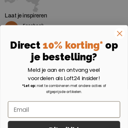
Laat je inspireren
Facebook
Volg ons op Facebook
Instagram
Direct
10% korting*
op
Volg ons op Instagram
je bestelling?
Aangesloten bij
Meld je aan en ontvang veel
voordelen als Loft24 insider!
*Let op:
niet te combineren met andere acties of
afgeprijsde artikelen.
Email