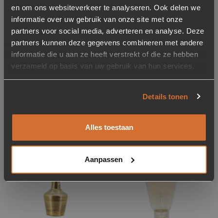
en om ons websiteverkeer te analyseren. Ook delen we
Mix 7 Lampen
informatie over uw gebruik van onze site met onze
149
partners voor social media, adverteren en analyse. Deze
partners kunnen deze gegevens combineren met andere
informatie die u aan ze heeft verstrekt of die ze hebben
Getrapt 5 Lampen
verzameld op basis van uw gebruik van hun services.
149
Details tonen
Gerelateerde producten
Alles toestaan
Showroom model
Toevoegen aan verlanglijstje
Verwijderen van verlanglijst
Toevoegen aan verlanglijst
Verwijderen van verlanglijst
Aanpassen