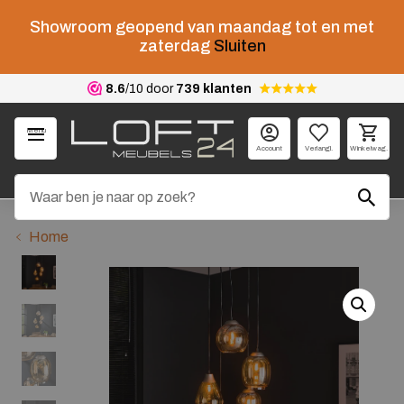
Showroom geopend van maandag tot en met
zaterdag
Sluiten
8.6
/10 door
739 klanten
Menu
Account
Verlangl.
Winkelwag.
Home