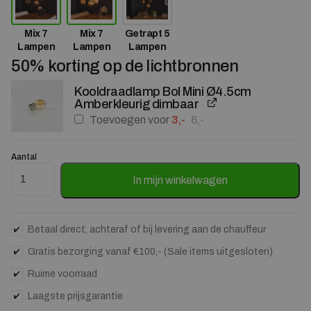
Mix 7
Mix 7
Getrapt 5
Lampen
Lampen
Lampen
50% korting op de lichtbronnen
Kooldraadlamp Bol Mini Ø4.5cm
Amberkleurig dimbaar
Oorspronkelijke prijs was: 6
Huidige prijs is: 3,-.
Toevoegen voor
3,-
6,-
Aantal
Hanglamp 5L Mix Getrapt - Amber aantal
In mijn winkelwagen
Betaal direct, achteraf of bij levering aan de chauffeur
Gratis bezorging vanaf €100,- (Sale items uitgesloten)
Ruime voorraad
Laagste prijsgarantie