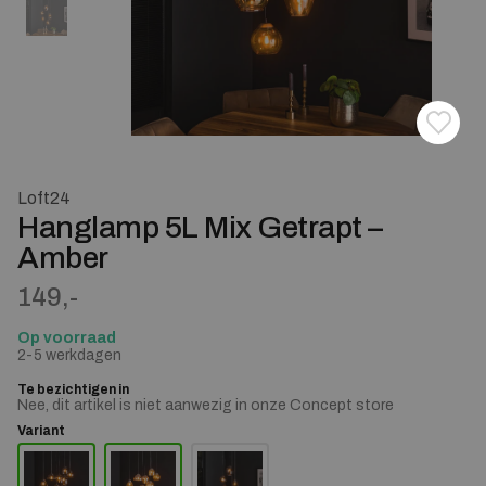
Toevoe
Verwij
Loft24
Hanglamp 5L Mix Getrapt –
Amber
149,-
Op voorraad
2-5 werkdagen
Te bezichtigen in
Nee, dit artikel is niet aanwezig in onze Concept store
Variant