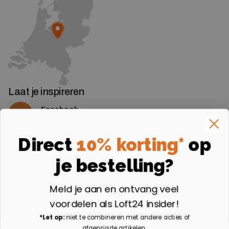
Laat je inspireren
Facebook
Volg ons op Facebook
Instagram
Direct
10% korting*
op
Volg ons op Instagram
je bestelling?
Aangesloten bij
Meld je aan en ontvang veel
voordelen als Loft24 insider!
*Let op:
niet te combineren met andere acties of
afgeprijsde artikelen.