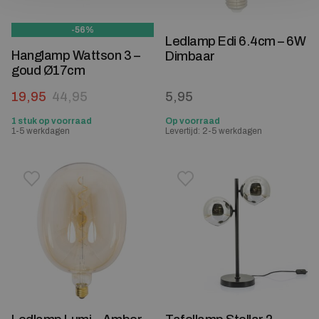
-56%
Ledlamp Edi 6.4cm – 6W
Hanglamp Wattson 3 –
Dimbaar
goud Ø17cm
Oorspronkelijke prijs was: 44,95.
Huidige prijs is: 19,95.
19,95
44,95
5,95
1 stuk op voorraad
Op voorraad
1-5 werkdagen
Levertijd: 2-5 werkdagen
Toevoegen aan verlanglijstje
Verwijderen van verlanglijst
Toevoegen aan verlanglijst
Verwijderen van verlanglijst