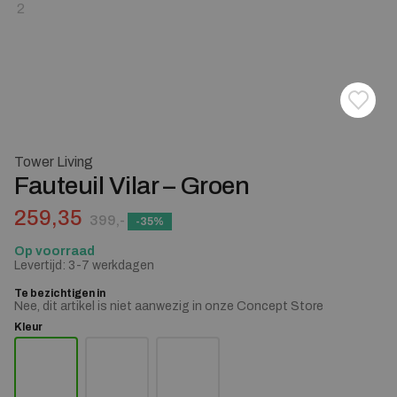
Toevoe
Verwij
Tower Living
Fauteuil Vilar – Groen
Oorspronkelijke prijs was: 399,-.
Huidige prijs is: 259,35.
259,35
399,-
-35%
Op voorraad
Levertijd: 3-7 werkdagen
Te bezichtigen in
Nee, dit artikel is niet aanwezig in onze Concept Store
Kleur