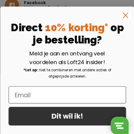
Facebook
Volg ons op Facebook
Instagram
Direct
10% korting*
op
Volg ons op Instagram
je bestelling?
Aangesloten bij
Meld je aan en ontvang veel
voordelen als Loft24 insider!
*Let op:
niet te combineren met andere acties of
afgeprijsde artikelen.
Email
Dit wil ik!
© 2026 - Loft24.nl