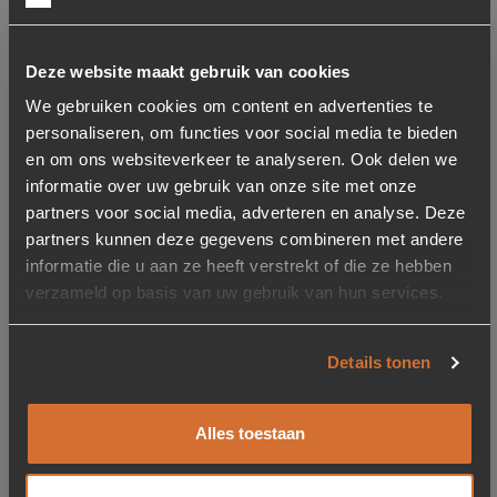
Tower Living
Kleur
Deze website maakt gebruik van cookies
We gebruiken cookies om content en advertenties te
personaliseren, om functies voor social media te bieden
Groen
en om ons websiteverkeer te analyseren. Ook delen we
259.35
informatie over uw gebruik van onze site met onze
partners voor social media, adverteren en analyse. Deze
partners kunnen deze gegevens combineren met andere
informatie die u aan ze heeft verstrekt of die ze hebben
Grijs
verzameld op basis van uw gebruik van hun services.
259.35
Details tonen
Bruin
259.35
Alles toestaan