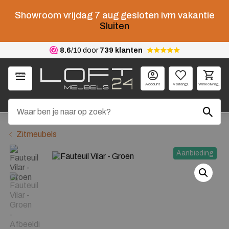
Showroom vrijdag 7 aug gesloten ivm vakantie
Sluiten
8.6
/10 door
739 klanten
Menu
Account
Verlangl.
Winkelwag.
Zitmeubels
Aanbieding