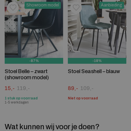
Showroom model
Aanbieding
Toevoegen aan verlanglijstje
Verwijderen van verlanglijst
Toevoegen aan verlanglijst
Verwijderen van verlanglijst
-87%
-18%
Stoel Belle – zwart
Stoel Seashell – blauw
(showroom model)
Oorspronkelijke prijs was: 119,-.
Huidige prijs is: 15,-.
Oorspronkelijke prijs was:
Huidige prijs is: 89,-.
15,-
119,-
89,-
109,-
1 stuk op voorraad
Niet op voorraad
1-5 werkdagen
Wat kunnen wij voor je doen?