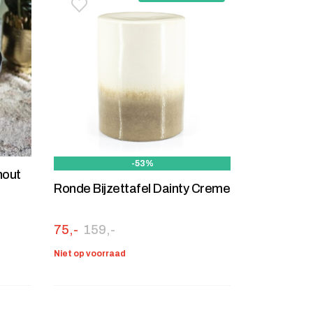
stje
jst
Toevoegen aan verlanglijstje
Verwijderen van verlanglijst
-53%
hout
Ronde Bijzettafel Dainty Creme
Oorspronkelijke prijs was: 159,-.
Huidige prijs is: 75,-.
75,-
159,-
Niet op voorraad