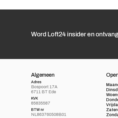
Word Loft24 insider en ontvang
Algemeen
Open
Adres
Maan
Bospoort 17A
Dins
6711 BT Ede
Woen
KVK
Dond
85835587
Vrijd
Zater
BTW nr
NL863760508B01
Zond