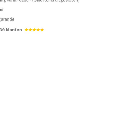
ing vanaf €100,- (Sale items uitgesloten)
ad
garantie
39 klanten