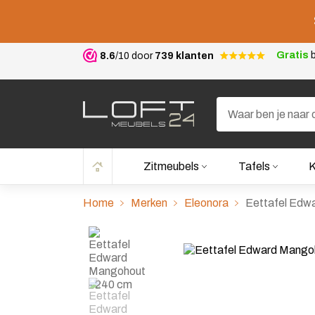
Gratis
b
8.6
/10 door
739 klanten
Zitmeubels
Tafels
K
Home
Merken
Eleonora
Eettafel Edw