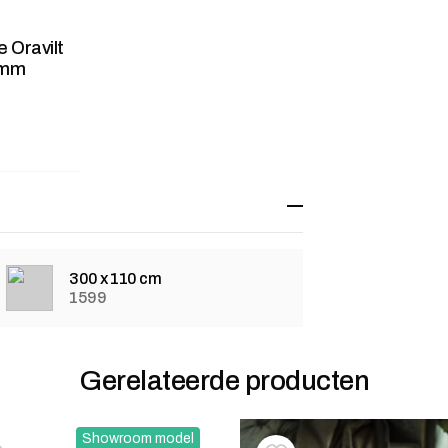
e Oravilt
2mm
300 x 110 cm
1599
Gerelateerde producten
Showroom model