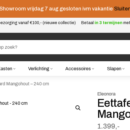
Showroom vrijdag 7 aug gesloten ivm vakantie
Sluite
ezorging vanaf €100,- (nieuwe collectie)
Betaal
in 3 termijnen
me
asten
Verlichting
Accessoires
Slapen
ard Mangohout – 240 cm
Eleonora
Eettaf
Mango
1.399,-