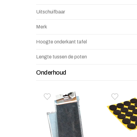
Uitschuifbaar
Merk
Hoogte onderkant tafel
Lengte tussen de poten
Onderhoud
Toevoegen aan verlanglijstje
Verwijderen van verlanglijst
Toevoegen 
Verwijdere