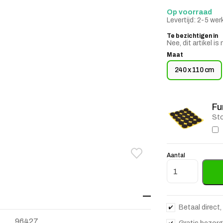
Op voorraad
Levertijd: 2-5 we
Te bezichtigen in
Nee, dit artikel 
Maat
240 x 110 cm
Fu
Sto
Aantal
Toevoegen aan verlanglij
Verwijderen van verlangli
Eettafel Edwar
Betaal direct,
96427