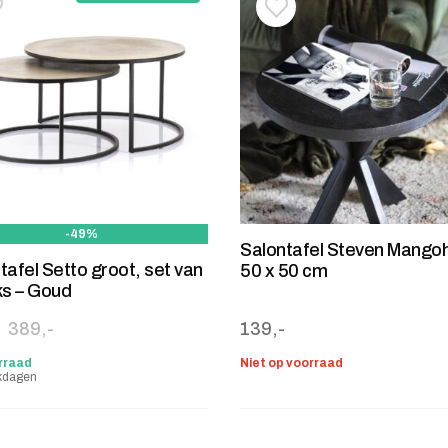
oevoegen aan verlanglijstje
erwijderen van verlanglijst
Toevoegen aan verlanglij
Verwijderen van verlangli
-49%
Salontafel Steven Mango
tafel Setto groot, set van
50 x 50 cm
ks – Goud
ronkelijke prijs was: 389,-.
e prijs is: 200,-.
389,-
139,-
rraad
Niet op voorraad
kdagen