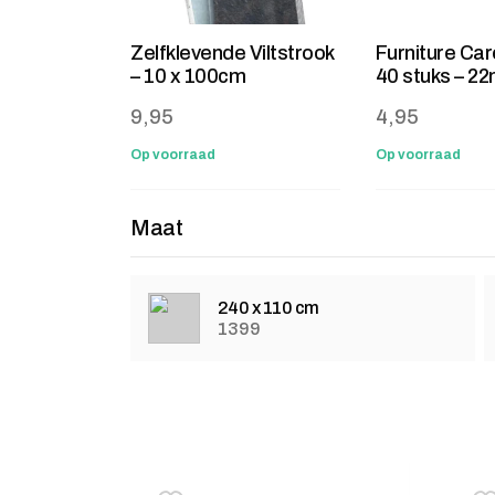
Zelfklevende Viltstrook
Furniture Car
– 10 x 100cm
40 stuks – 2
9,95
4,95
Op voorraad
Op voorraad
Maat
240 x 110 cm
1399