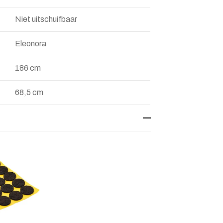
Niet uitschuifbaar
Eleonora
186 cm
68,5 cm
aan verlanglijstje
n van verlanglijst