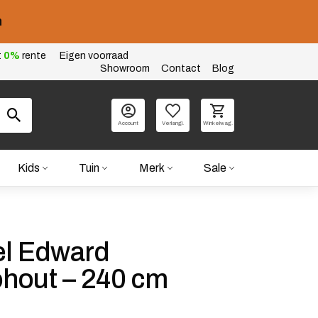
n
t
0%
rente
Eigen voorraad
Showroom
Contact
Blog
Account
Verlangl.
Winkelwag.
Kids
Tuin
Merk
Sale
el Edward
hout – 240 cm