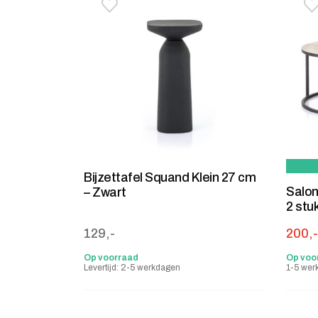
Toevoegen aan verlanglijstje
Verwijderen van verlanglijst
T
V
Bijzettafel Squand Klein 27 cm
Salon
– Zwart
2 stu
Oorsp
Huidig
129,-
200,-
Op voorraad
Op voo
Levertijd: 2-5 werkdagen
1-5 wer