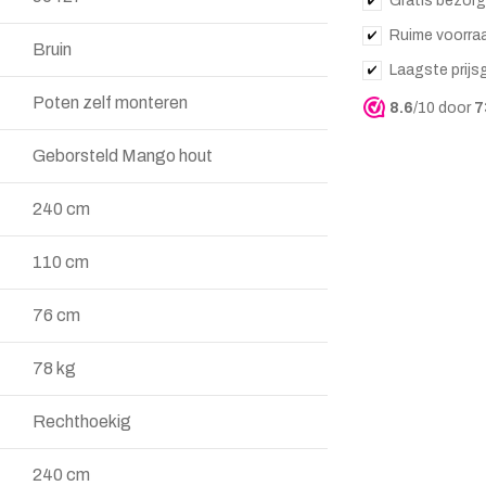
Gratis bezorg
Ruime voorra
Bruin
Laagste prijs
Poten zelf monteren
8.6
/10 door
7
Geborsteld Mango hout
240 cm
110 cm
76 cm
78 kg
Rechthoekig
240 cm