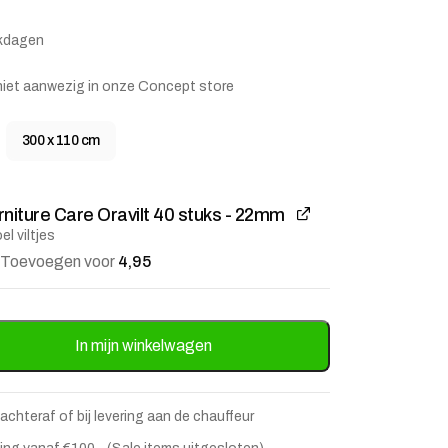
rkdagen
is niet aanwezig in onze Concept store
300 x 110 cm
rniture Care Oravilt 40 stuks - 22mm
el viltjes
Toevoegen voor
4,95
stje
jst
d Mangohout - 240 cm aantal
In mijn winkelwagen
 achteraf of bij levering aan de chauffeur