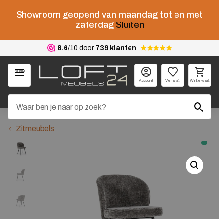
Showroom geopend van maandag tot en met
zaterdag
Sluiten
8.6
/10 door
739 klanten
Menu
Account
Verlangl.
Winkelwag.
Zitmeubels