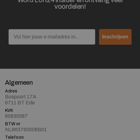
voordelen!
Email
Inschrijven
Algemeen
Adres
Bospoort 17A
6711 BT Ede
KVK
85835587
BTW nr
NL863760508B01
Telefoon