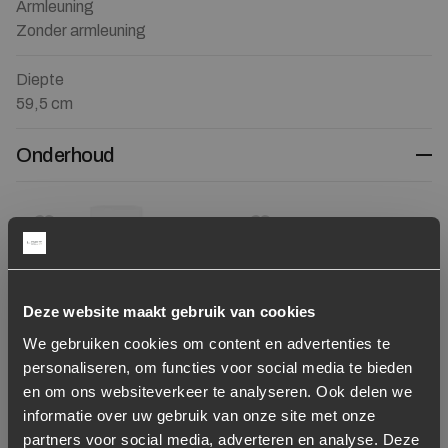
Armleuning
Zonder armleuning
Diepte
59,5 cm
Onderhoud
Toevoegen aan verlanglijstje
Verwijderen van verlanglijst
Toevoegen aan verlanglijst
Verwijderen van verlanglijst
Deze website maakt gebruik van cookies
We gebruiken cookies om content en advertenties te
personaliseren, om functies voor social media te bieden
en om ons websiteverkeer te analyseren. Ook delen we
informatie over uw gebruik van onze site met onze
Royal Textile Protector
All In House Vlekken en
partners voor social media, adverteren en analyse. Deze
Spray
constructieservice 3