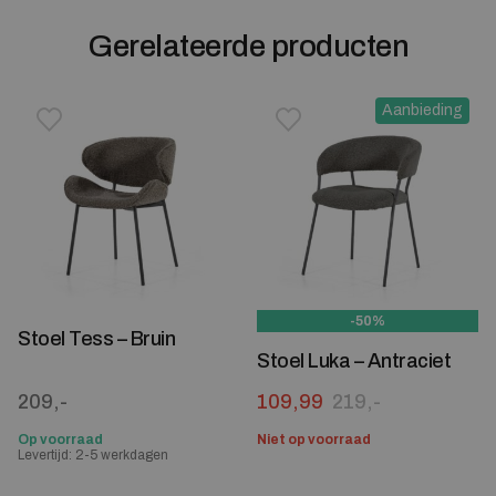
Gerelateerde producten
Aanbieding
Toevoegen aan verlanglijstje
Verwijderen van verlanglijst
Toevoegen aan verlanglijst
Verwijderen van verlanglijst
-50%
Stoel Tess – Bruin
Stoel Luka – Antraciet
Oorspronkelijke prijs was:
Huidige prijs is: 109,99.
209,-
109,99
219,-
Op voorraad
Niet op voorraad
Levertijd: 2-5 werkdagen