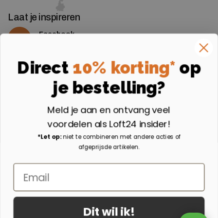
Laat je inspireren
Facebook
Volg ons op Facebook
Instagram
Direct
10% korting*
op
Volg ons op Instagram
je bestelling?
Aangesloten bij
Meld je aan en ontvang veel
voordelen als Loft24 insider!
*Let op:
niet te combineren met andere acties of
afgeprijsde artikelen.
Email
Dit wil ik!