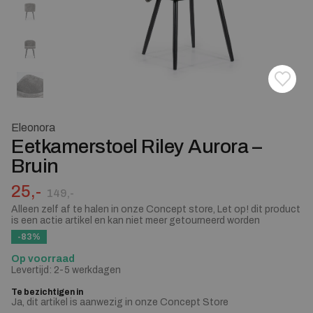
Toevoe
Verwij
Eleonora
Eetkamerstoel Riley Aurora –
Bruin
Oorspronkelijke prijs was: 149,-.
Huidige prijs is: 25,-.
25,-
149,-
Alleen zelf af te halen in onze Concept store, Let op! dit product
is een actie artikel en kan niet meer getourneerd worden
-83%
Op voorraad
Levertijd: 2-5 werkdagen
Te bezichtigen in
Ja, dit artikel is aanwezig in onze Concept Store