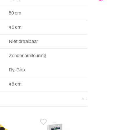
80 cm
46 cm
Niet draaibaar
Zonder armleuning
By-Boo
46 cm
aan verlanglijstje
n van verlanglijst
Toevoegen aan verlanglijstje
Verwijderen van verlanglijst