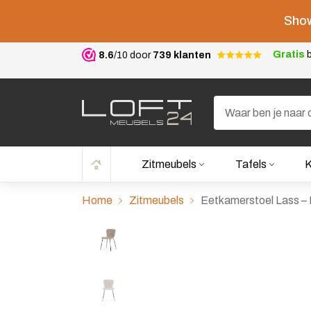
Show
Gratis
b
8.6
/10 door
739 klanten
Zitmeubels
Tafels
K
Home
Zitmeubels
Eetkamerstoel Lass – 