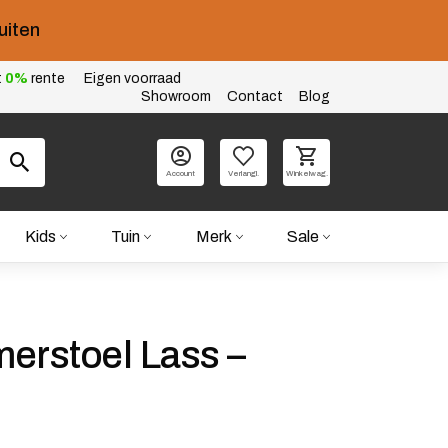
uiten
t
0%
rente
Eigen voorraad
Showroom
Contact
Blog
Account
Verlangl.
Winkelwag.
Kids
Tuin
Merk
Sale
erstoel Lass –