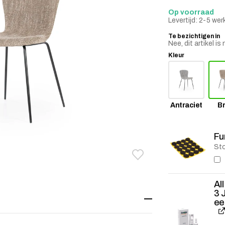
Op voorraad
Levertijd: 2-5 we
Te bezichtigen in
Nee, dit artikel 
Kleur
Antraciet
Br
Fu
Sto
Toevoegen aan verlanglij
Verwijderen van verlangli
Al
3 
ee