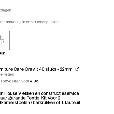
rkdagen
is niet aanwezig in onze Concept store
uin
rniture Care Oravilt 40 stuks - 22mm
el viltjes
stje
jst
Toevoegen voor
4,95
l In House Vlekken en constructieservice
Jaar garantie Textiel Kit Voor 2
tkamerstoelen / barkrukken of 1 fauteuil