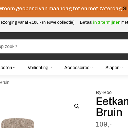
room geopend van maandag tot en met zaterdag
Sl
ezorging vanaf €100,- (nieuwe collectie)
Betaal
in 3 termijnen
me
asten
Verlichting
Accessoires
Slapen
Bruin
By-Boo
Eetkam
Bruin
109,-