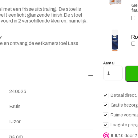
Ge
met een frisse uitstraling. De stoel is
fau
eft een licht glanzende finish.De stoel
oerd in 2 verschillende kleuren, namelijk:
Ro
?
ne en ontvang de eetkamerstoel Lass
Aantal
Eetkamerstoel L
240025
Betaal direct,
Gratis bezorg
Bruin
Ruime voorra
IJzer
Laagste prijs
8.6
/10 door
7
54 cm