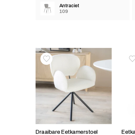
Antraciet
109
Toevoegen aan verlanglijstje
Verwijderen van verlanglijst
T
V
Draaibare Eetkamerstoel
Eetk