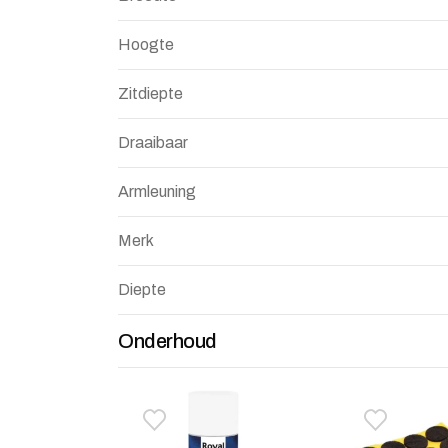
Hoogte
Zitdiepte
Draaibaar
Armleuning
Merk
Diepte
Onderhoud
Toevoegen aan verlanglijstje
Verwijderen van verlanglijst
Toevoegen 
Verwijdere