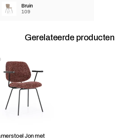
Bruin
109
Gerelateerde producten
oevoegen aan verlanglijstje
erwijderen van verlanglijst
amerstoel Jon met