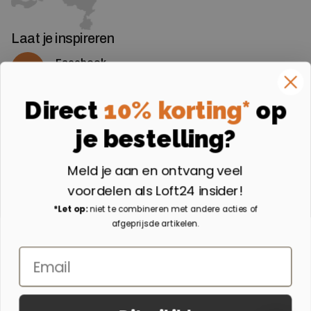
Laat je inspireren
Facebook
Volg ons op Facebook
Instagram
Direct
10% korting*
op
Volg ons op Instagram
je bestelling?
Aangesloten bij
Meld je aan en ontvang veel
voordelen als Loft24 insider!
*Let op:
niet te combineren met andere acties of
afgeprijsde artikelen.
Email