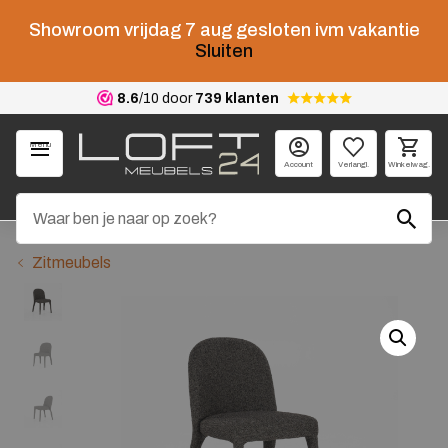
Showroom vrijdag 7 aug gesloten ivm vakantie
Sluiten
8.6
/10 door
739 klanten
Menu
Account
Verlangl.
Winkelwag.
Zitmeubels