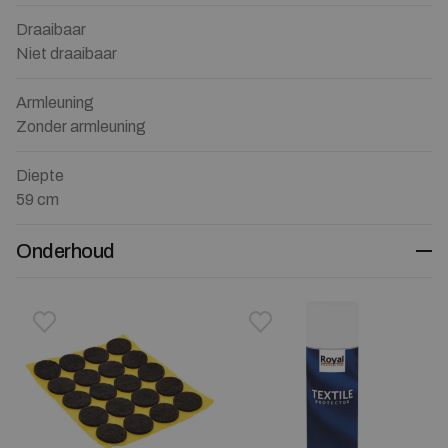
Draaibaar
Niet draaibaar
Armleuning
Zonder armleuning
Diepte
59 cm
Onderhoud
Toevoegen aan verlanglijstje
Verwijderen van verlanglijst
Toevoegen aan verlanglijst
Verwijderen van verlanglijst