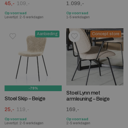
Oorspronkelijke prijs was: 109,-.
Huidige prijs is: 45,-.
45,-
109,-
1.099,-
Op voorraad
Op voorraad
Levertijd: 2-5 werkdagen
1-5 werkdagen
Aanbieding
Concept store
Toevoegen aan verlanglijstje
Verwijderen van verlanglijst
Toevoegen aan verlanglijst
Verwijderen van verlanglijst
-79%
Stoel Lynn met
Stoel Skip – Beige
armleuning – Beige
Oorspronkelijke prijs was: 119,-.
Huidige prijs is: 25,-.
25,-
119,-
169,-
Op voorraad
Op voorraad
Levertijd: 2-5 werkdagen
2-5 werkdagen