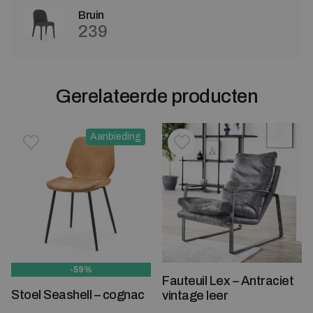
Bruin
239
Gerelateerde producten
Aanbieding
Toevoegen aan verlanglijstje
Verwijderen van verlanglijst
Toevoegen aan verlanglijst
Verwijderen van verlanglijst
-59%
Fauteuil Lex – Antraciet
Stoel Seashell – cognac
vintage leer