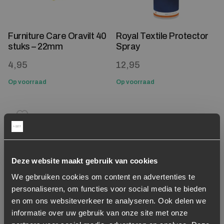
Furniture Care Oravilt 40
Royal Textile Protector
stuks – 22mm
Spray
4,95
12,95
Op voorraad
Op voorraad
Toevoegen aan verlanglijstje
Verwijderen van verlanglijst
Deze website maakt gebruik van cookies
We gebruiken cookies om content en advertenties te
personaliseren, om functies voor social media te bieden
en om ons websiteverkeer te analyseren. Ook delen we
informatie over uw gebruik van onze site met onze
All In House Vlekken en