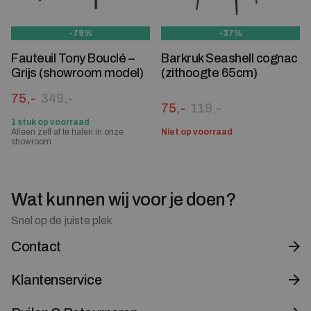
-79%
-37%
Fauteuil Tony Bouclé –
Barkruk Seashell cognac
Grijs (showroom model)
(zithoogte 65cm)
Oorspronkelijke prijs was: 349,-.
Huidige prijs is: 75,-.
75,-
349,-
Oorspronkelijke prijs was:
Huidige prijs is: 75,-.
75,-
119,-
1 stuk op voorraad
Alleen zelf af te halen in onze
Niet op voorraad
showroom
Wat kunnen wij voor je doen?
Snel op de juiste plek
Contact
Klantenservice