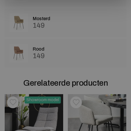
Mosterd
149
Rood
149
Gerelateerde producten
Showroom model
Toevoegen aan verlanglijstje
Verwijderen van verlanglijst
Toevoegen aan verlanglijst
Verwijderen van verlanglijst