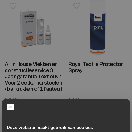
Toevoegen aan verlanglijstje
Verwijderen van verlanglijst
Toevoegen aan verlanglijst
Verwijderen van verlanglijst
All In House Vlekken en
Royal Textile Protector
constructieservice 3
Spray
Jaar garantie Textiel Kit
Voor 2 eetkamerstoelen
/ barkrukken of 1 fauteuil
34,95
12,95
Op voorraad
Op voorraad
Deze website maakt gebruik van cookies
Toevoegen aan verlanglijstje
Verwijderen van verlanglijst