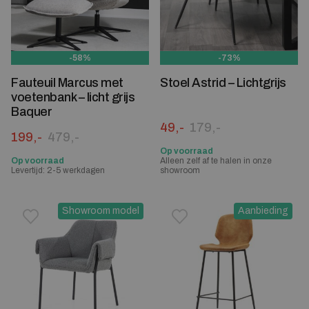
-58%
-73%
Fauteuil Marcus met
Stoel Astrid – Lichtgrijs
voetenbank – licht grijs
Baquer
Oorspronkelijke prijs was:
Huidige prijs is: 49,-.
49,-
179,-
Oorspronkelijke prijs was: 479,-.
Huidige prijs is: 199,-.
199,-
479,-
Op voorraad
Op voorraad
Alleen zelf af te halen in onze
Levertijd: 2-5 werkdagen
showroom
Showroom model
Aanbieding
Toevoegen aan verlanglijstje
Verwijderen van verlanglijst
Toevoegen aan verlanglijst
Verwijderen van verlanglijst