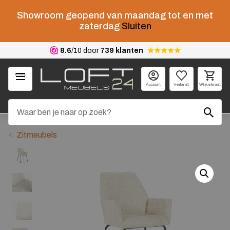
Showroom geopend van maandag tot en met
zaterdag
Sluiten
8.6
/10 door
739 klanten
Menu
Account
Verlangl.
Winkelwag.
Zitmeubels