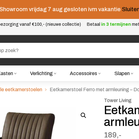
Showroom vrijdag 7 aug gesloten ivm vakantie
Sluite
ezorging vanaf €100,- (nieuwe collectie)
Betaal
in 3 termijnen
me
asten
Verlichting
Accessoires
Slapen
lle eetkamerstoelen
Eetkamerstoel Ferro met armleuning – Do
Tower Living
Eetkam
armleu
189,-