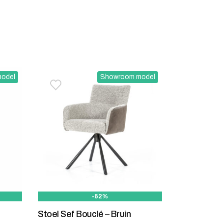
odel
Showroom model
stje
jst
Toevoegen aan verlanglijstje
Verwijderen van verlanglijst
-62%
Stoel Sef Bouclé – Bruin