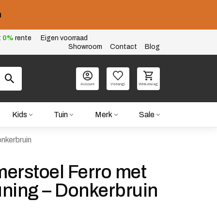
n
t
0%
rente
Eigen voorraad
Showroom
Contact
Blog
Account
Verlangl.
Winkelwag.
Kids
Tuin
Merk
Sale
nkerbruin
erstoel Ferro met
ning – Donkerbruin