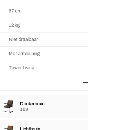
67 cm
12 kg
Niet draaibaar
Met armleuning
Tower Living
Donkerbruin
189
Lichtbruin