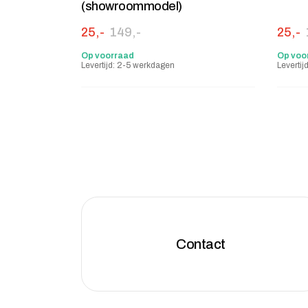
(showroommodel)
Oorspronkelijke prijs was: 149,-.
Huidige prijs is: 25,-.
Oorsp
Huidig
25,-
149,-
25,-
Op voorraad
Op voo
Levertijd: 2-5 werkdagen
Leverti
Contact