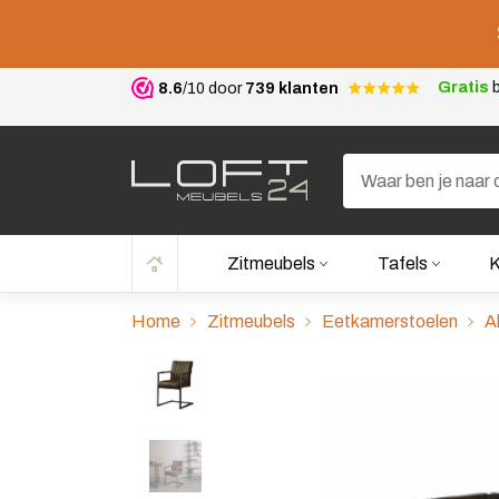
Gratis
b
8.6
/10 door
739 klanten
Zitmeubels
Tafels
K
Home
Zitmeubels
Eetkamerstoelen
A