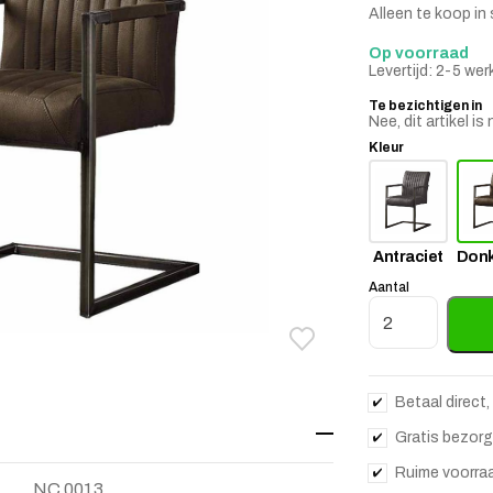
Alleen te koop in 
Op voorraad
Levertijd: 2-5 we
Te bezichtigen in
Nee, dit artikel 
Kleur
Antraciet
Donk
Aantal
Eetkamerstoel F
Toevoegen aan verlanglij
Verwijderen van verlangli
Betaal direct,
Gratis bezorg
Ruime voorra
NC 0013