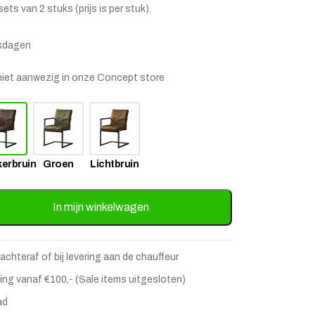
sets van 2 stuks (prijs is per stuk).
rkdagen
is niet aanwezig in onze Concept store
erbruin
Groen
Lichtbruin
erro met armleuning - Donkerbruin aantal
In mijn winkelwagen
stje
jst
 achteraf of bij levering aan de chauffeur
ing vanaf €100,- (Sale items uitgesloten)
ad