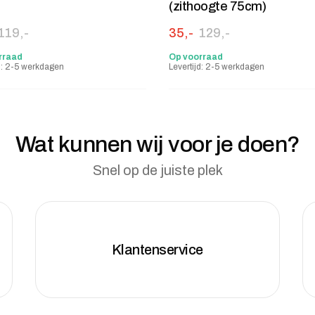
(zithoogte 75cm)
ronkelijke prijs was: 119,-.
e prijs is: 25,-.
Oorspronkelijke prijs was
Huidige prijs is: 35,-.
119,-
35,-
129,-
rraad
Op voorraad
jd: 2-5 werkdagen
Levertijd: 2-5 werkdagen
Wat kunnen wij voor je doen?
Snel op de juiste plek
Klantenservice