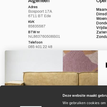
Algemeen
Open
Adres
Maan
Bospoort 17A
Dins
6711 BT Ede
Woen
KVK
Dond
85835587
Vrijd
Zater
BTW nr
NL863760508B01
Zond
Telefoon
085 401 22 48
E-mail
info@loft24.nl
Laat je inspireren
Facebook
Volg ons op Facebook
Deze website maakt gebru
We gebruiken cookies om c