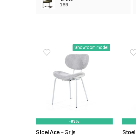
189
Showroom model
Toevoegen aan verlanglijstje
Verwijderen van verlanglijst
T
V
-83%
Stoel Ace – Grijs
Stoel