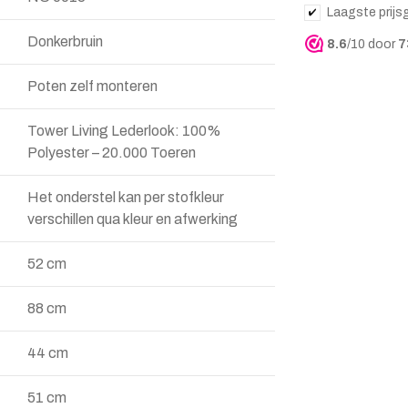
Laagste prijs
Donkerbruin
8.6
/10 door
7
Poten zelf monteren
Tower Living Lederlook: 100%
Polyester – 20.000 Toeren
Het onderstel kan per stofkleur
verschillen qua kleur en afwerking
52 cm
88 cm
44 cm
51 cm