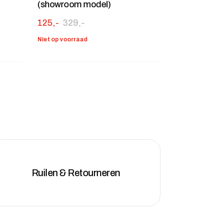
(showroom model)
: 129,-.
Oorspronkelijke prijs was: 329,-.
Huidige prijs is: 125,-.
125,-
329,-
Niet op voorraad
Ruilen & Retourneren