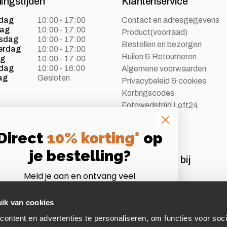
ingstijden
Klantenservice
dag
10:00 - 17:00
Contact en adresgegevens
dag
10:00 - 17:00
Product(voorraad)
sdag
10:00 - 17:00
Bestellen en bezorgen
erdag
10:00 - 17:00
Ruilen & Retourneren
ag
10:00 - 17:00
dag
10:00 - 16:00
Algemene voorwaarden
ag
Gesloten
Privacybeleid & cookies
Kortingscodes
Fotowedstrijd Loft24
Vacatures
Direct
10% korting*
op
je bestelling?
Aangesloten bij
Meld je aan en ontvang veel
Instagram
Volg ons op Instagram
voordelen als Loft24 insider!
*Let op:
niet te combineren met andere acties of
ik van cookies
afgeprijsde artikelen.
ontent en advertenties te personaliseren, om functies voor soci