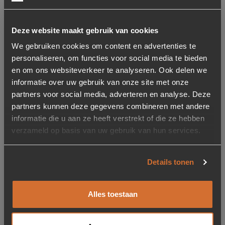
Deze website maakt gebruik van cookies
We gebruiken cookies om content en advertenties te
personaliseren, om functies voor social media te bieden
en om ons websiteverkeer te analyseren. Ook delen we
All In House Vlekken en
informatie over uw gebruik van onze site met onze
constructieservice 3
partners voor social media, adverteren en analyse. Deze
Jaar garantie Textiel Kit
Voor 2 eetkamerstoelen
partners kunnen deze gegevens combineren met andere
/ barkrukken of 1 fauteuil
informatie die u aan ze heeft verstrekt of die ze hebben
verzameld op basis van uw gebruik van hun services.
34,95
Op voorraad
Details tonen
Kleur
Alles toestaan
Naturel