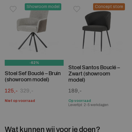
Showroom model
Concept store
Toevoegen aan verlanglijstje
Verwijderen van verlanglijst
Toevoegen aan verlanglijst
Verwijderen van verlanglijst
-62%
Stoel Santos Bouclé –
Stoel Sef Bouclé – Bruin
Zwart (showroom
(showroom model)
model)
Oorspronkelijke prijs was: 329,-.
Huidige prijs is: 125,-.
125,-
329,-
189,-
Niet op voorraad
Op voorraad
Levertijd: 2-5 werkdagen
Wat kunnen wij voor je doen?