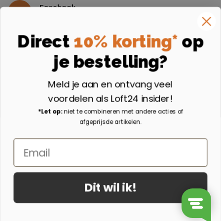
Facebook
Volg ons op Facebook
Instagram
Direct
10% korting*
op
Volg ons op Instagram
je bestelling?
Aangesloten bij
Meld je aan en ontvang veel
voordelen als Loft24 insider!
*Let op:
niet te combineren met andere acties of
afgeprijsde artikelen.
Email
Dit wil ik!