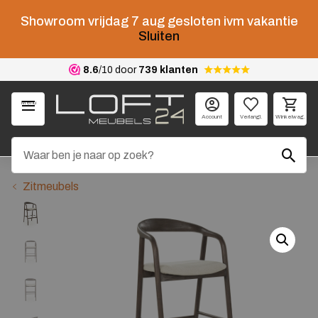
Showroom vrijdag 7 aug gesloten ivm vakantie
Sluiten
8.6
/10 door
739 klanten
Menu
Account
Verlangl.
Winkelwag.
Zitmeubels