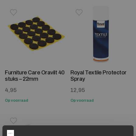
Toevoegen aan verlanglijstje
Verwijderen van verlanglijst
Toevoegen aan verlanglijst
Verwijderen van verlanglijst
Furniture Care Oravilt 40
Royal Textile Protector
stuks – 22mm
Spray
4,95
12,95
Op voorraad
Op voorraad
Toevoegen aan verlanglijstje
Verwijderen van verlanglijst