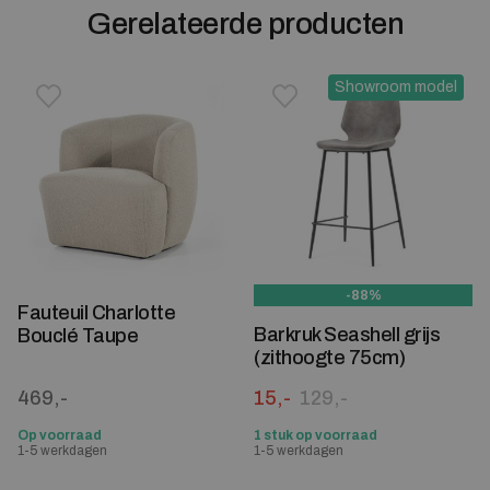
Gerelateerde producten
Showroom model
Toevoegen aan verlanglijstje
Verwijderen van verlanglijst
Toevoegen aan verlanglijst
Verwijderen van verlanglijst
-88%
Fauteuil Charlotte
Barkruk Seashell grijs
Bouclé Taupe
(zithoogte 75cm)
Oorspronkelijke prijs was:
Huidige prijs is: 15,-.
469,-
15,-
129,-
Op voorraad
1 stuk op voorraad
1-5 werkdagen
1-5 werkdagen