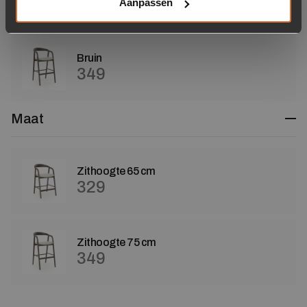
349
Aanpassen
Bruin
349
Maat
Zithoogte 65 cm
329
Zithoogte 75 cm
349