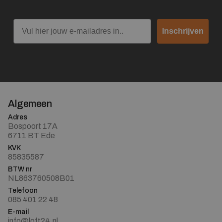
Email
Inschrijven
Algemeen
Adres
Bospoort 17A
6711 BT Ede
KVK
85835587
BTW nr
NL863760508B01
Telefoon
085 401 22 48
E-mail
info@loft24.nl