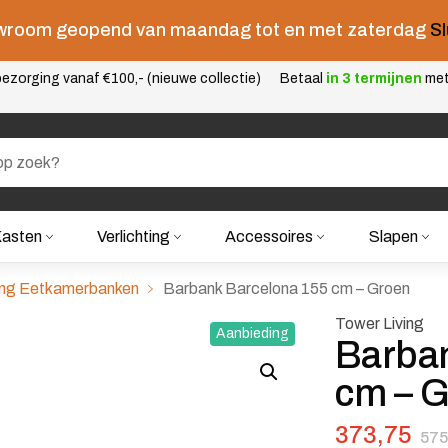
room geopend van maandag tot en met zaterdag
Sl
ezorging vanaf €100,- (nieuwe collectie)
Betaal
in 3 termijnen
me
asten
Verlichting
Accessoires
Slapen
ing Eetkamerbanken
Barbank Barcelona 155 cm – Groen
Tower Living
Aanbieding
Barban
cm – 
Oorspronke
Huidige pri
373,75
575