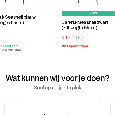
-50%
uk Seashell blauw
Barkruk Seashell zwart
oogte 65cm)
(zithoogte 65cm)
Oorspronkelijke prijs was
Huidige prijs is: 60,-.
60,-
119,-
op voorraad
Niet op voorraad
jd: 2-5 werkdagen
Wat kunnen wij voor je doen?
Snel op de juiste plek