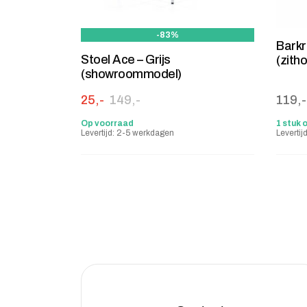
-83%
Barkr
Stoel Ace – Grijs
(zith
(showroommodel)
Oorspronkelijke prijs was: 149,-.
Huidige prijs is: 25,-.
25,-
149,-
119,-
Op voorraad
1 stuk 
Levertijd: 2-5 werkdagen
Leverti