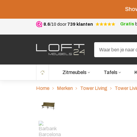
Show
Gratis
b
8.6
/10 door
739 klanten
Zitmeubels
Tafels
K
Home
Merken
Tower Living
Tower Liv