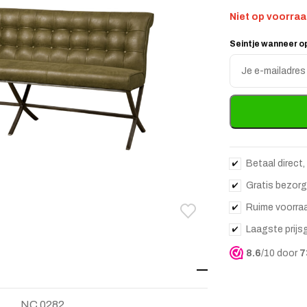
Niet op voorra
Seintje wanneer o
Enter
your
email
address
to
join
the
waitlist
for
Betaal direct,
this
Gratis bezorg
product
Ruime voorra
Toevoegen aan verlanglij
Verwijderen van verlangli
Laagste prijs
8.6
/10 door
7
NC 0282