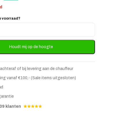
ad
p voorraad?
Houdt mij op de hoogte
 achteraf of bij levering aan de chauffeur
ing vanaf €100,- (Sale items uitgesloten)
ad
stje
jst
garantie
39 klanten