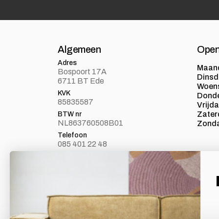
Algemeen
Open
Adres
Maan
Bospoort 17A
Dins
6711 BT Ede
Woen
KVK
Dond
85835587
Vrijd
Zater
BTW nr
NL863760508B01
Zond
Telefoon
085 401 22 48
E-mail
info@loft24.nl
Laat je inspireren