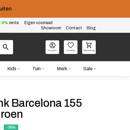
uiten
t
0%
rente
Eigen voorraad
Showroom
Contact
Blog
Account
Verlangl.
Winkelwag.
Kids
Tuin
Merk
Sale
k Barcelona 155
Groen
lijke prijs was: 575,-.
js is: 373,75.
,-
-35%