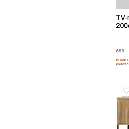
TV-
200
699,-
In nabe
(verwac
T
V