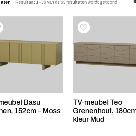
S
Gesorteer
taten
Resultaat 1–36 van de 63 resultaten wordt getoond
oevoegen aan verlanglijstje
erwijderen van verlanglijst
Toevoegen aan verlanglij
Verwijderen van verlangli
meubel Basu
TV-meubel Teo
nen, 152cm – Moss
Grenenhout, 180cm
kleur Mud