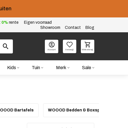
uiten
t
0%
rente
Eigen voorraad
Showroom
Contact
Blog
Account
Verlangl.
Winkelwag.
Kids
Tuin
Merk
Sale
OOOD Bartafels
WOOOD Bedden & Boxsprings
W