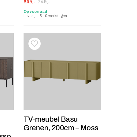
Oorspronkelijke prijs was: 749,-.
Huidige prijs is: 645,-.
645,-
749,-
Op voorraad
Levertijd: 5-10 werkdagen
stje
jst
Toevoegen aan verlanglijstje
Verwijderen van verlanglijst
TV-meubel Basu
Grenen, 200cm – Moss
esso