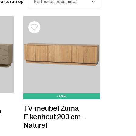
orteren op
d op populariteit
stje
jst
Toevoegen aan verlanglijstje
Verwijderen van verlanglijst
-14%
TV-meubel Zuma
,
Eikenhout 200 cm –
Naturel