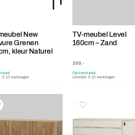
meubel New
TV-meubel Level
vure Grenen
160cm – Zand
m, kleur Naturel
399,-
rraad
Op voorraad
jd: 5-10 werkdagen
Levertijd: 5-10 werkdagen
oevoegen aan verlanglijstje
erwijderen van verlanglijst
Toevoegen aan verlanglij
Verwijderen van verlangli