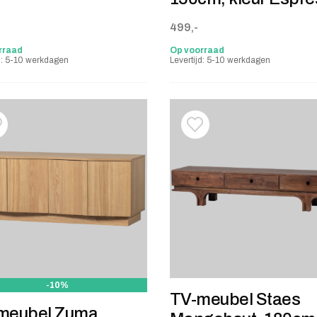
499,-
rraad
Op voorraad
jd: 5-10 werkdagen
Levertijd: 5-10 werkdagen
oevoegen aan verlanglijstje
erwijderen van verlanglijst
Toevoegen aan verlanglij
Verwijderen van verlangli
-10%
TV-meubel Staes
meubel Zuma