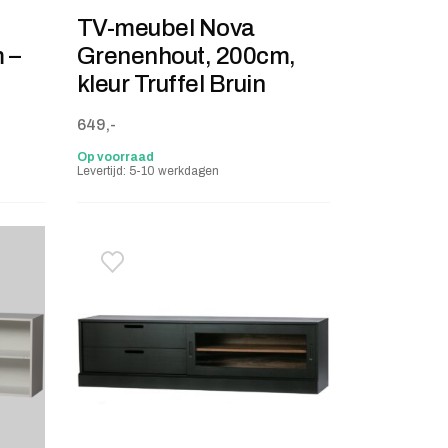
TV-meubel Nova
 –
Grenenhout, 200cm,
kleur Truffel Bruin
649,-
Op voorraad
Levertijd: 5-10 werkdagen
stje
jst
Toevoegen aan verlanglijstje
Verwijderen van verlanglijst