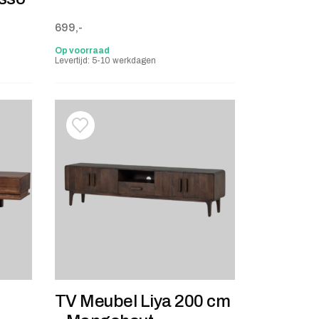
699,-
Op voorraad
Levertijd: 5-10 werkdagen
stje
jst
Toevoegen aan verlanglijstje
Verwijderen van verlanglijst
TV Meubel Liya 200 cm