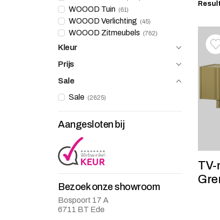
Resul
WOOOD Tuin
61
WOOOD Verlichting
45
WOOOD Zitmeubels
762
Kleur
T
V
Prijs
Sale
Sale
2625
Aangesloten bij
TV-
Gre
Bezoek onze showroom
Bospoort 17 A
6711 BT Ede