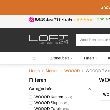
Show
Gratis
b
8.6
/10 door
739 klanten
Zitmeubels
Tafels
K
Home
Merken
WOOOD
WOOOD TV-me
WOO
Filteren
Categorieën
WO
WOOOD Kasten
294
WOOOD Slapen
21
WOOOD Tafels
257