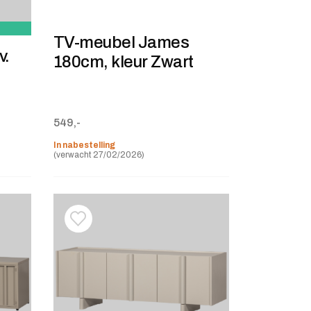
TV-meubel James
v.
180cm, kleur Zwart
9,-.
549,-
In nabestelling
(verwacht 27/02/2026)
stje
jst
Toevoegen aan verlanglijstje
Verwijderen van verlanglijst