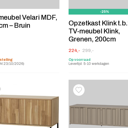
-25%
meubel Velari MDF,
Opzetkast Klink t.b.
cm – Bruin
TV-meubel Klink,
Grenen, 200cm
Oorspronkelijke prijs was: 29
Huidige prijs is: 224,-.
224,-
299,-
stelling
Op voorraad
ht 23/10/2026)
Levertijd: 5-10 werkdagen
oevoegen aan verlanglijstje
erwijderen van verlanglijst
Toevoegen aan verlanglij
Verwijderen van verlangli