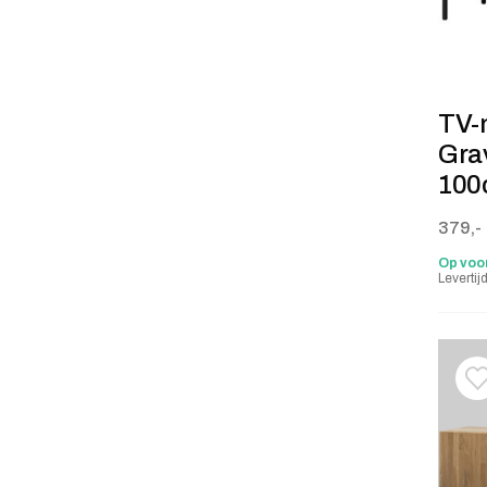
TV-
Gra
100c
379,-
Op voo
Leverti
T
V