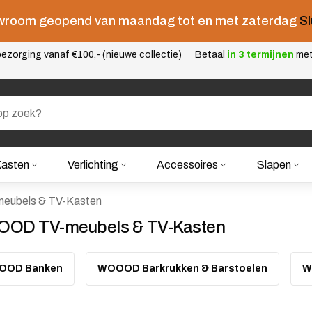
room geopend van maandag tot en met zaterdag
Sl
ezorging vanaf €100,- (nieuwe collectie)
Betaal
in 3 termijnen
me
asten
Verlichting
Accessoires
Slapen
ubels & TV-Kasten
OD TV-meubels & TV-Kasten
OOD Banken
WOOOD Barkrukken & Barstoelen
W