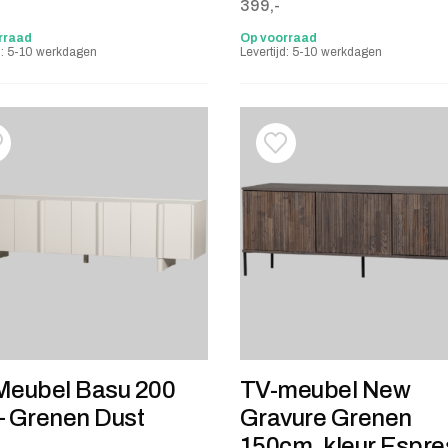
399,-
rraad
Op voorraad
jd: 5-10 werkdagen
Levertijd: 5-10 werkdagen
oevoegen aan verlanglijstje
erwijderen van verlanglijst
Toevoegen aan verlanglij
Verwijderen van verlangli
Meubel Basu 200
TV-meubel New
– Grenen Dust
Gravure Grenen
150cm, kleur Espr