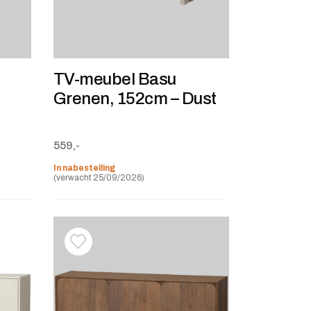
TV-meubel Basu
Grenen, 152cm – Dust
559,-
In nabestelling
(verwacht 25/09/2026)
stje
jst
Toevoegen aan verlanglijstje
Verwijderen van verlanglijst