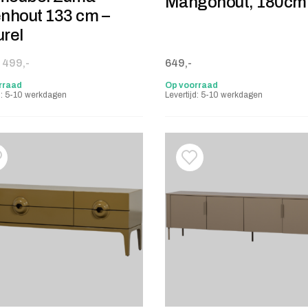
Mangohout, 180cm
enhout 133 cm –
rel
onkelijke prijs was: 499,-.
e prijs is: 449,-.
499,-
649,-
rraad
Op voorraad
jd: 5-10 werkdagen
Levertijd: 5-10 werkdagen
oevoegen aan verlanglijstje
erwijderen van verlanglijst
Toevoegen aan verlanglij
Verwijderen van verlangli