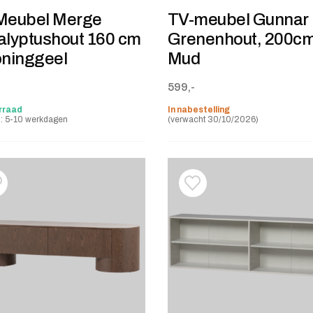
Meubel Merge
TV-meubel Gunnar
alyptushout 160 cm
Grenenhout, 200cm
oninggeel
Mud
599,-
rraad
In nabestelling
jd: 5-10 werkdagen
(verwacht 30/10/2026)
oevoegen aan verlanglijstje
erwijderen van verlanglijst
Toevoegen aan verlanglij
Verwijderen van verlangli