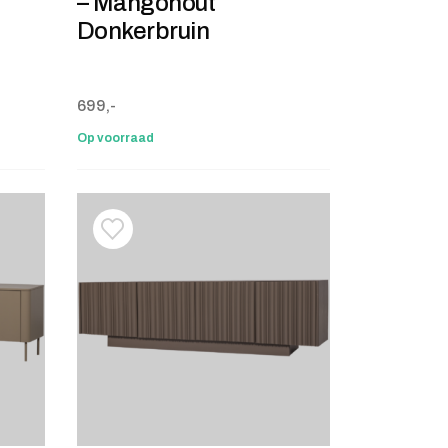
– Mangohout
Donkerbruin
699,-
Op voorraad
stje
jst
Toevoegen aan verlanglijstje
Verwijderen van verlanglijst