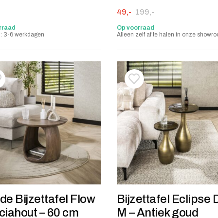
Oorspronkelijke prijs was: 19
Huidige prijs is: 49,-.
49,-
199,-
rraad
Op voorraad
jd: 3-6 werkdagen
Alleen zelf af te halen in onze showr
oevoegen aan verlanglijstje
erwijderen van verlanglijst
Toevoegen aan verlanglij
Verwijderen van verlangli
e Bijzettafel Flow
Bijzettafel Eclipse
ciahout – 60 cm
M – Antiek goud