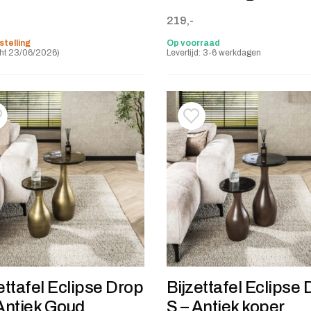
219,-
stelling
Op voorraad
ht 23/06/2026)
Levertijd: 3-6 werkdagen
oevoegen aan verlanglijstje
erwijderen van verlanglijst
Toevoegen aan verlanglij
Verwijderen van verlangli
ettafel Eclipse Drop
Bijzettafel Eclipse
Antiek Goud
S – Antiek koper