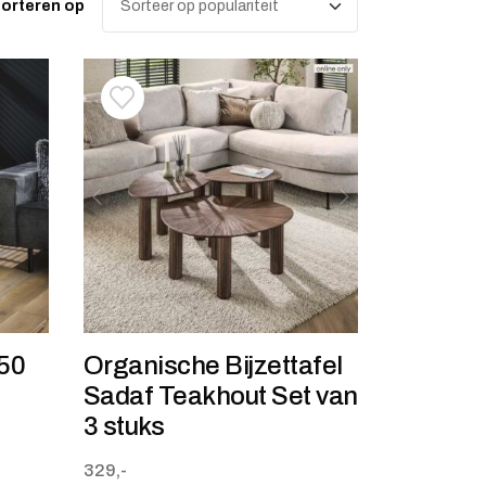
orteren op
stje
jst
Toevoegen aan verlanglijstje
Verwijderen van verlanglijst
 50
Organische Bijzettafel
Sadaf Teakhout Set van
3 stuks
329,-