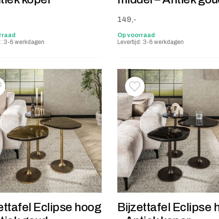
149,-
rraad
Op voorraad
jd: 3-6 werkdagen
Levertijd: 3-6 werkdagen
oevoegen aan verlanglijstje
erwijderen van verlanglijst
Toevoegen aan verlanglij
Verwijderen van verlangli
ettafel Eclipse hoog
Bijzettafel Eclipse