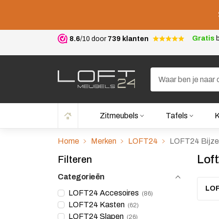
Gratis
b
8.6
/10 door
739 klanten
Zitmeubels
Tafels
K
Home
Merken
LOFT24
LOFT24 Bijze
Loft
Filteren
Categorieën
LOF
LOFT24 Accesoires
86
LOFT24 Kasten
62
LOFT24 Slapen
26