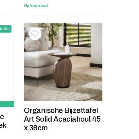
Op voorraad
odel
stje
jst
Toevoegen aan verlanglijstje
Verwijderen van verlanglijst
Organische Bijzettafel
ic
Art Solid Acaciahout 45
ek
x 36cm