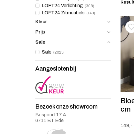
Resul
LOFT24 Verlichting
308
LOFT24 Zitmeubels
140
Kleur
T
V
Prijs
Sale
Sale
2625
Aangesloten bij
Bloe
Bezoek onze showroom
cm
Bospoort 17 A
6711 BT Ede
149,-