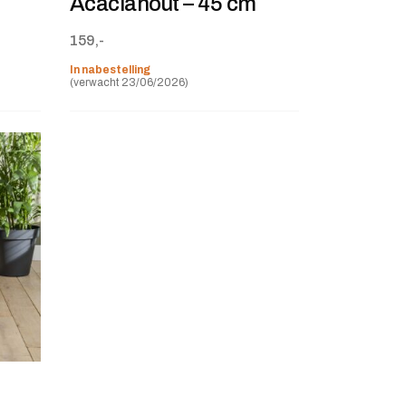
Acaciahout – 45 cm
159,-
In nabestelling
(verwacht 23/06/2026)
stje
jst