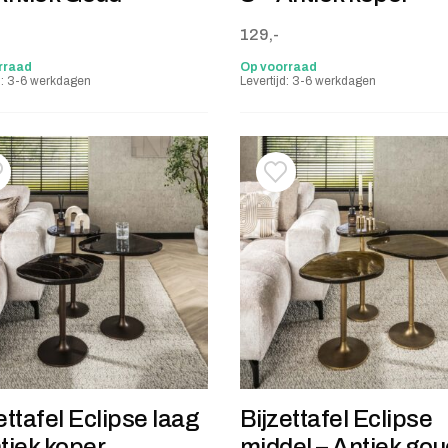
129,-
rraad
Op voorraad
jd: 3-6 werkdagen
Levertijd: 3-6 werkdagen
oevoegen aan verlanglijstje
erwijderen van verlanglijst
Toevoegen aan verlanglij
Verwijderen van verlangli
ettafel Eclipse laag
Bijzettafel Eclipse
tiek koper
middel – Antiek go