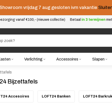
Showroom vrijdag 7 aug gesloten ivm vakantie
Sluite
ezorging vanaf €100,- (nieuwe collectie)
Betaal
in 3 termijnen
me
asten
Verlichting
Accessoires
Slapen
ttafels
24 Bijzettafels
T24 Accesoires
LOFT24 Banken
LOFT24 Barkruk