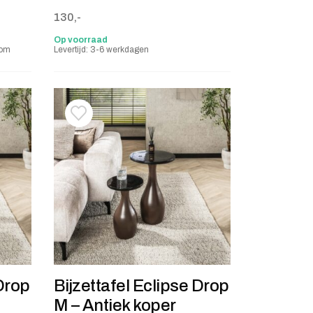
9,-.
130,-
Op voorraad
oom
Levertijd: 3-6 werkdagen
stje
jst
Toevoegen aan verlanglijstje
Verwijderen van verlanglijst
 Drop
Bijzettafel Eclipse Drop
M – Antiek koper