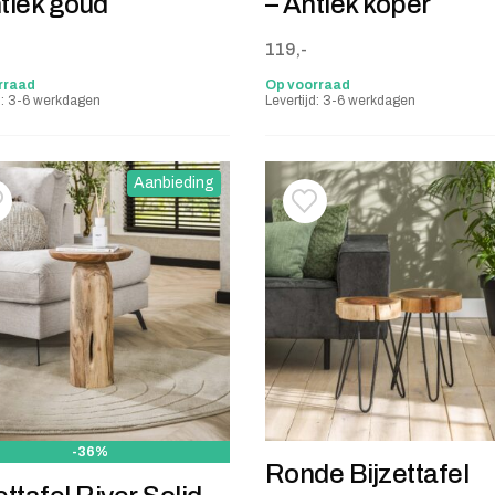
tiek goud
– Antiek koper
119,-
rraad
Op voorraad
jd: 3-6 werkdagen
Levertijd: 3-6 werkdagen
Aanbieding
oevoegen aan verlanglijstje
erwijderen van verlanglijst
Toevoegen aan verlanglij
Verwijderen van verlangli
-36%
Ronde Bijzettafel