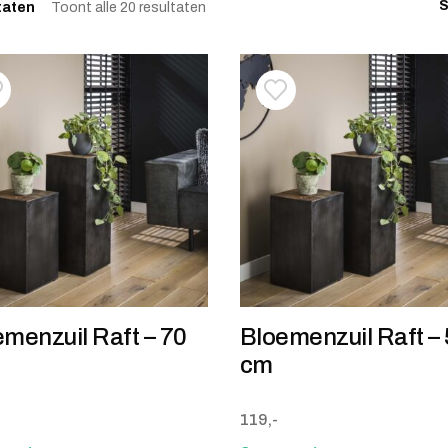
S
Gesorteerd op populariteit
taten
Toont alle 20 resultaten
oevoegen aan verlanglijstje
erwijderen van verlanglijst
Toevoegen aan verlanglij
Verwijderen van verlangli
menzuil Raft – 70
Bloemenzuil Raft –
cm
119,-