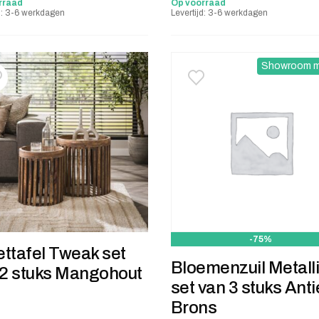
rraad
Op voorraad
jd: 3-6 werkdagen
Levertijd: 3-6 werkdagen
Showroom m
oevoegen aan verlanglijstje
erwijderen van verlanglijst
Toevoegen aan verlanglij
Verwijderen van verlangli
-75%
ettafel Tweak set
Bloemenzuil Metall
 2 stuks Mangohout
set van 3 stuks Anti
Brons