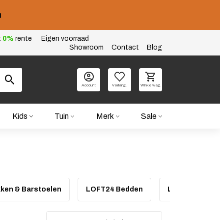
n
t
0%
rente
Eigen voorraad
Showroom
Contact
Blog
Account
Verlangl.
Winkelwag.
Kids
Tuin
Merk
Sale
ken & Barstoelen
LOFT24 Bedden
LOFT24 Bistro