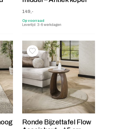
149,-
Op voorraad
Levertijd: 3-6 werkdagen
stje
jst
Toevoegen aan verlanglijstje
Verwijderen van verlanglijst
 hoog
Ronde Bijzettafel Flow