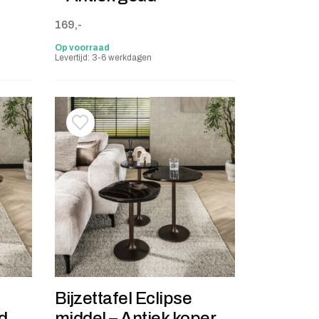
169,-
Op voorraad
Levertijd: 3-6 werkdagen
stje
jst
Toevoegen aan verlanglijstje
Verwijderen van verlanglijst
Bijzettafel Eclipse
ud
middel – Antiek koper