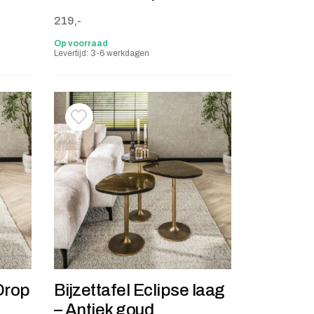
219,-
Op voorraad
Levertijd: 3-6 werkdagen
stje
jst
Toevoegen aan verlanglijstje
Verwijderen van verlanglijst
 Drop
Bijzettafel Eclipse laag
– Antiek goud