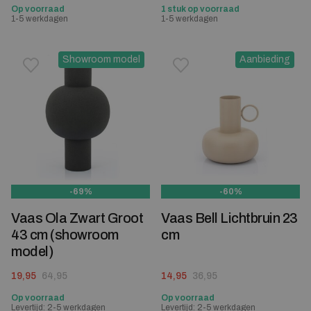
Op voorraad
1 stuk op voorraad
1-5 werkdagen
1-5 werkdagen
Showroom model
Aanbieding
Toevoegen aan verlanglijstje
Verwijderen van verlanglijst
Toevoegen aan verlanglijst
Verwijderen van verlanglijst
-69%
-60%
Vaas Ola Zwart Groot
Vaas Bell Lichtbruin 23
43 cm (showroom
cm
model)
Oorspronkelijke prijs was: 64,95.
Huidige prijs is: 19,95.
Oorspronkelijke prijs was: 36,95.
Huidige prijs is: 14,95.
19,95
64,95
14,95
36,95
Op voorraad
Op voorraad
Levertijd: 2-5 werkdagen
Levertijd: 2-5 werkdagen