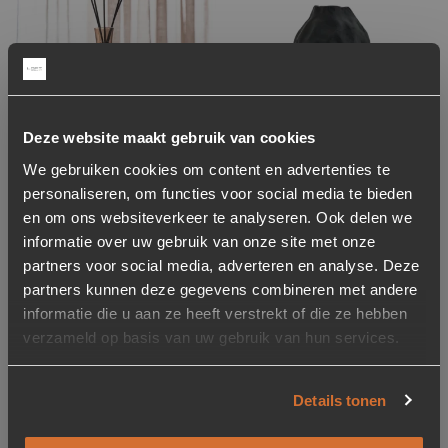
Deze website maakt gebruik van cookies
-50%
-64%
We gebruiken cookies om content en advertenties te
Vaas Comforting
Vaas Dent 27cm –
personaliseren, om functies voor social media te bieden
moments met
Zwart
en om ons websiteverkeer te analyseren. Ook delen we
geursticks 16x25cm
informatie over uw gebruik van onze site met onze
partners voor social media, adverteren en analyse. Deze
Oorspronkelijke prijs was: 39,95.
Huidige prijs is: 19,95.
Oorspronkelijke prijs was: 69,95.
Huidige prijs is: 24,95.
19,95
39,95
24,95
69,95
partners kunnen deze gegevens combineren met andere
Op voorraad
1 stuk op voorraad
informatie die u aan ze heeft verstrekt of die ze hebben
1-5 werkdagen
1-5 werkdagen
verzameld op basis van uw gebruik van hun services.
Aanbieding
Showroom model
Toevoegen aan verlanglijstje
Verwijderen van verlanglijst
Toevoegen aan verlanglijst
Verwijderen van verlanglijst
Details tonen