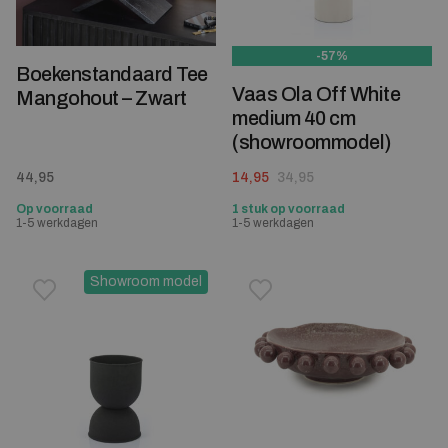
-57%
Boekenstandaard Tee
Vaas Ola Off White
Mangohout – Zwart
medium 40 cm
(showroommodel)
Oorspronkelijke prijs was: 34,95.
Huidige prijs is: 14,95.
44,95
14,95
34,95
Op voorraad
1 stuk op voorraad
1-5 werkdagen
1-5 werkdagen
Showroom model
Toevoegen aan verlanglijstje
Verwijderen van verlanglijst
Toevoegen aan verlanglijst
Verwijderen van verlanglijst