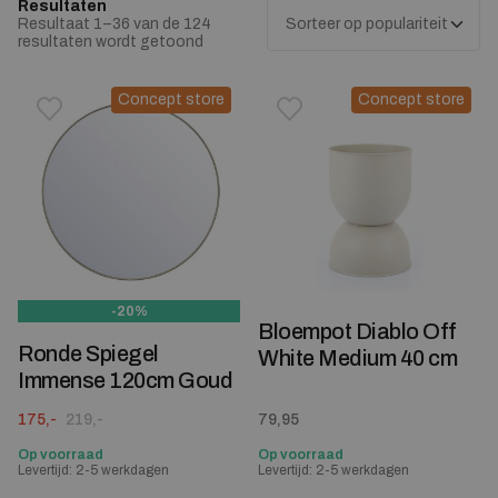
Resultaten
Resultaat 1–36 van de 124
Gesorteerd op populariteit
resultaten wordt getoond
Concept store
Concept store
Toevoegen aan verlanglijstje
Verwijderen van verlanglijst
Toevoegen aan verlanglijst
Verwijderen van verlanglijst
-20%
Bloempot Diablo Off
Ronde Spiegel
White Medium 40 cm
Immense 120cm Goud
Oorspronkelijke prijs was: 219,-.
Huidige prijs is: 175,-.
175,-
219,-
79,95
Op voorraad
Op voorraad
Levertijd: 2-5 werkdagen
Levertijd: 2-5 werkdagen