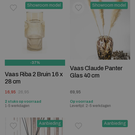
Showroom model
Showroom model
Toevoegen aan verlanglijstje
Verwijderen van verlanglijst
Toevoegen aan verlanglijst
Verwijderen van verlanglijst
-37%
Vaas Claude Panter
Vaas Riba 2 Bruin 16 x
Glas 40 cm
28 cm
Oorspronkelijke prijs was: 26,95.
Huidige prijs is: 16,95.
16,95
26,95
69,95
2 stuks op voorraad
Op voorraad
1-5 werkdagen
Levertijd: 2-5 werkdagen
Aanbieding
Aanbieding
Toevoegen aan verlanglijstje
Verwijderen van verlanglijst
Toevoegen aan verlanglijst
Verwijderen van verlanglijst