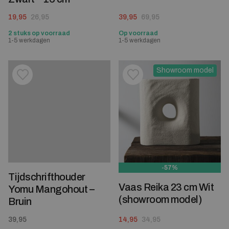
Oorspronkelijke prijs was: 26,95.
Huidige prijs is: 19,95.
Oorspronkelijke prijs was: 69,95.
Huidige prijs is: 39,95.
19,95
26,95
39,95
69,95
2 stuks op voorraad
Op voorraad
1-5 werkdagen
1-5 werkdagen
Showroom model
Toevoegen aan verlanglijstje
Verwijderen van verlanglijst
Toevoegen aan verlanglijst
Verwijderen van verlanglijst
-57%
Tijdschrifthouder
Vaas Reika 23 cm Wit
Yomu Mangohout –
(showroom model)
Bruin
Oorspronkelijke prijs was: 34,95.
Huidige prijs is: 14,95.
39,95
14,95
34,95