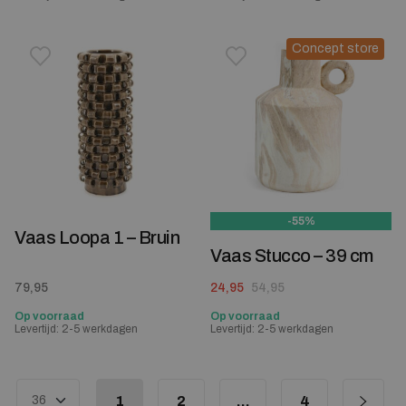
Concept store
Toevoegen aan verlanglijstje
Verwijderen van verlanglijst
Toevoegen aan verlanglijst
Verwijderen van verlanglijst
-55%
Vaas Loopa 1 – Bruin
Vaas Stucco – 39 cm
Oorspronkelijke prijs was: 54,95.
Huidige prijs is: 24,95.
79,95
24,95
54,95
Op voorraad
Op voorraad
Levertijd: 2-5 werkdagen
Levertijd: 2-5 werkdagen
1
2
…
4