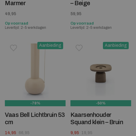
Marmer
– Beige
49,95
59,95
Op voorraad
Op voorraad
Levertijd: 2-5 werkdagen
Levertijd: 2-5 werkdagen
Aanbieding
Aanbieding
Toevoegen aan verlanglijstje
Verwijderen van verlanglijst
Toevoegen aan verlanglijst
Verwijderen van verlanglijst
-78%
-50%
Vaas Bell Lichtbruin 53
Kaarsenhouder
cm
Squand klein – Bruin
Oorspronkelijke prijs was: 66,95.
Huidige prijs is: 14,95.
Oorspronkelijke prijs was: 19,95.
Huidige prijs is: 9,95.
14,95
66,95
9,95
19,95