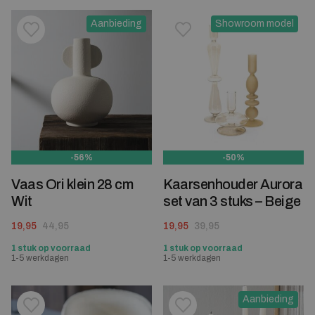
Aanbieding
Showroom model
Toevoegen aan verlanglijstje
Verwijderen van verlanglijst
Toevoegen aan verlanglijst
Verwijderen van verlanglijst
-56%
-50%
Vaas Ori klein 28 cm
Kaarsenhouder Aurora
Wit
set van 3 stuks – Beige
Oorspronkelijke prijs was: 44,95.
Huidige prijs is: 19,95.
Oorspronkelijke prijs was: 39,95.
Huidige prijs is: 19,95.
19,95
44,95
19,95
39,95
1 stuk op voorraad
1 stuk op voorraad
1-5 werkdagen
1-5 werkdagen
Aanbieding
Toevoegen aan verlanglijstje
Verwijderen van verlanglijst
Toevoegen aan verlanglijst
Verwijderen van verlanglijst