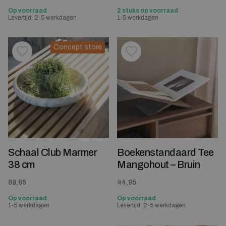
Op voorraad
2 stuks op voorraad
Levertijd: 2-5 werkdagen
1-5 werkdagen
Concept store
Toevoegen aan verlanglijstje
Verwijderen van verlanglijst
Toevoegen aan verlanglijst
Verwijderen van verlanglijst
Schaal Club Marmer
Boekenstandaard Tee
38 cm
Mangohout – Bruin
89,95
44,95
Op voorraad
Op voorraad
1-5 werkdagen
Levertijd: 2-5 werkdagen