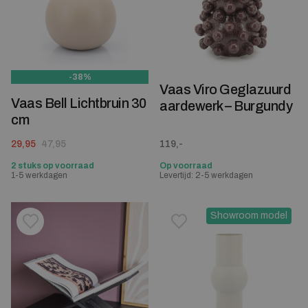
-38%
Vaas Viro Geglazuurd
Vaas Bell Lichtbruin 30
aardewerk – Burgundy
cm
Oorspronkelijke prijs was: 47,95.
Huidige prijs is: 29,95.
29,95
47,95
119,-
2 stuks op voorraad
Op voorraad
1-5 werkdagen
Levertijd: 2-5 werkdagen
Showroom model
Toevoegen aan verlanglijstje
Verwijderen van verlanglijst
Toevoegen aan verlanglijst
Verwijderen van verlanglijst