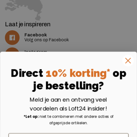
Laat je inspireren
Facebook
Volg ons op Facebook
Instagram
Volg ons op Instagram
Aangesloten bij
Direct
10% korting*
op
je bestelling?
Meld je aan en ontvang veel
voordelen als Loft24 insider!
*Let op:
niet te combineren met andere acties of
afgeprijsde artikelen.