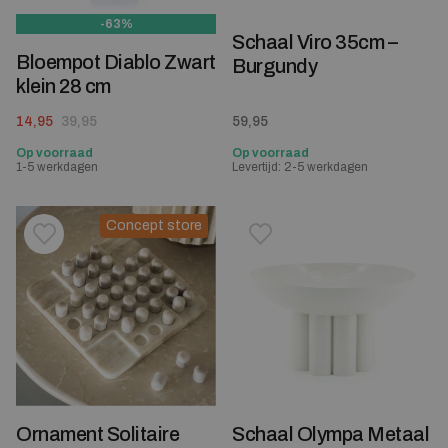
-63%
Schaal Viro 35cm –
Bloempot Diablo Zwart
Burgundy
klein 28 cm
Oorspronkelijke prijs was: 39,95.
Huidige prijs is: 14,95.
14,95
39,95
59,95
Op voorraad
Op voorraad
1-5 werkdagen
Levertijd: 2-5 werkdagen
Concept store
Toevoegen aan verlanglijstje
Verwijderen van verlanglijst
Toevoegen aan verlanglijst
Verwijderen van verlanglijst
Ornament Solitaire
Schaal Olympa Metaal