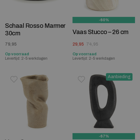
-60%
Schaal Rosso Marmer
Vaas Stucco – 26 cm
30cm
Oorspronkelijke prijs was: 74,95.
Huidige prijs is: 29,95.
79,95
29,95
74,95
Op voorraad
Op voorraad
Levertijd: 2-5 werkdagen
Levertijd: 2-5 werkdagen
Aanbieding
Toevoegen aan verlanglijstje
Verwijderen van verlanglijst
Toevoegen aan verlanglijst
Verwijderen van verlanglijst
-67%