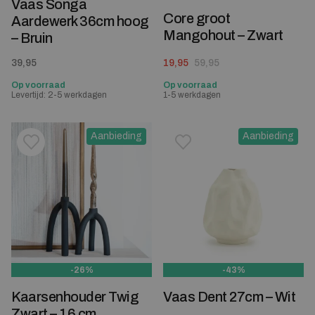
Vaas Songa
Core groot
Aardewerk 36cm hoog
Mangohout – Zwart
– Bruin
Oorspronkelijke prijs was: 59,95.
Huidige prijs is: 19,95.
39,95
19,95
59,95
Op voorraad
Op voorraad
Levertijd: 2-5 werkdagen
1-5 werkdagen
Aanbieding
Aanbieding
Toevoegen aan verlanglijstje
Verwijderen van verlanglijst
Toevoegen aan verlanglijst
Verwijderen van verlanglijst
-26%
-43%
Kaarsenhouder Twig
Vaas Dent 27cm – Wit
Zwart – 16 cm