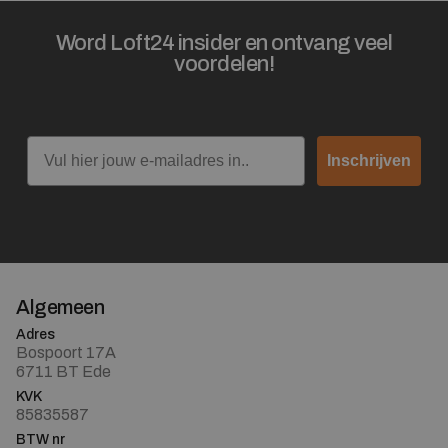
Word Loft24 insider en ontvang veel
voordelen!
Email
Inschrijven
Algemeen
Adres
Bospoort 17A
6711 BT Ede
KVK
85835587
BTW nr