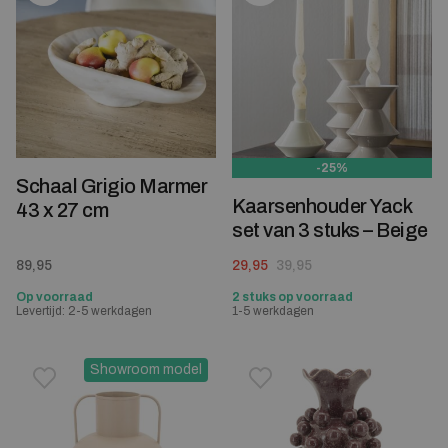
-25%
Schaal Grigio Marmer
Kaarsenhouder Yack
43 x 27 cm
set van 3 stuks – Beige
Oorspronkelijke prijs was: 39,95.
Huidige prijs is: 29,95.
89,95
29,95
39,95
Op voorraad
2 stuks op voorraad
Levertijd: 2-5 werkdagen
1-5 werkdagen
Showroom model
Toevoegen aan verlanglijstje
Verwijderen van verlanglijst
Toevoegen aan verlanglijst
Verwijderen van verlanglijst