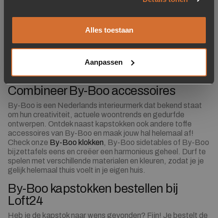
Heb je een groot gezin, of ontvang je vaak gasten over de
vloer? Denk dan na over een groter formaat kapstok zodat
je ruimte genoeg hebt om alle jassen, hoeden en sjaals
Alles toestaan
netjes op te hangen. Niet genoeg ruimte? Geen enkel
probleem, By-Boo heeft ook kapstokken in kleine formaten.
Daarnaast komt een kleine kapstok goed van pas in de bad-
Aanpassen
of slaapkamer waar je bijvoorbeeld een warme badjas
netjes ophangt.
Combineer By-Boo accessoires
By-Boo is een Nederlands interieurmerk dat bekend staat
om hun creativiteit, actuele woontrends en gedurfde
ontwerpen. Ontdek naast kapstokken ook andere toffe
accessoires van By-Boo en maak jouw hal helemaal af!
Check onze
By-Boo klokken
, By-Boo sidetables of By-Boo
bijzettafels eens en creëer een harmonieus geheel. Durf te
spelen met verschillende materialen en kleuren, zodat je je
gelijk helemaal thuis voelt in je eigen huis.
By-Boo kapstokken bestellen bij
Loft24
Heb je de kapstok naar wens gevonden? Fijn! Je bestelt de