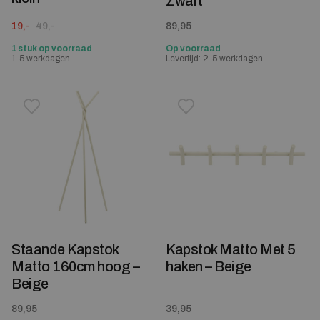
Zwart
Oorspronkelijke prijs was: 49,-.
Huidige prijs is: 19,-.
19,-
49,-
89,95
1 stuk op voorraad
Op voorraad
1-5 werkdagen
Levertijd: 2-5 werkdagen
Toevoegen aan verlanglijstje
Verwijderen van verlanglijst
Toevoegen aan verlanglijst
Verwijderen van verlanglijst
Staande Kapstok
Kapstok Matto Met 5
Matto 160cm hoog –
haken – Beige
Beige
89,95
39,95