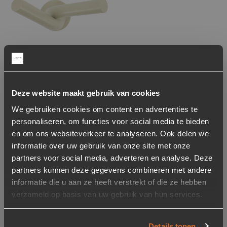
Wandhaak Matto –
Beige
Deze website maakt gebruik van cookies
19,95
We gebruiken cookies om content en advertenties te
Op voorraad
personaliseren, om functies voor social media te bieden
Levertijd: 2-5 werkdagen
en om ons websiteverkeer te analyseren. Ook delen we
informatie over uw gebruik van onze site met onze
partners voor social media, adverteren en analyse. Deze
partners kunnen deze gegevens combineren met andere
informatie die u aan ze heeft verstrekt of die ze hebben
per pagina
verzameld op basis van uw gebruik van hun services.
Kapstokken in verschillende vormen
en maten
Details tonen