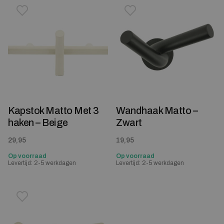
Toevoegen aan verlanglijstje
Verwijderen van verlanglijst
Toevoegen aan verlanglijst
Verwijderen van verlanglijst
Kapstok Matto Met 3
Wandhaak Matto –
haken – Beige
Zwart
29,95
19,95
Op voorraad
Op voorraad
Levertijd: 2-5 werkdagen
Levertijd: 2-5 werkdagen
Toevoegen aan verlanglijstje
Verwijderen van verlanglijst