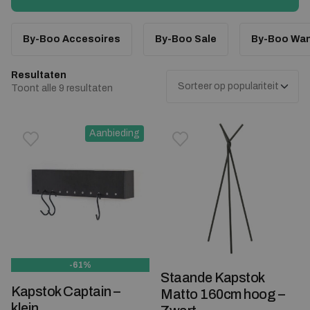
slaapkamer goed tot hun recht komen.
By-Boo Accesoires
By-Boo Sale
By-Boo Wan
Resultaten
Gesorteerd op populariteit
Toont alle 9 resultaten
Aanbieding
Toevoegen aan verlanglijstje
Verwijderen van verlanglijst
Toevoegen aan verlanglijst
Verwijderen van verlanglijst
-61%
Staande Kapstok
Kapstok Captain –
Matto 160cm hoog –
klein