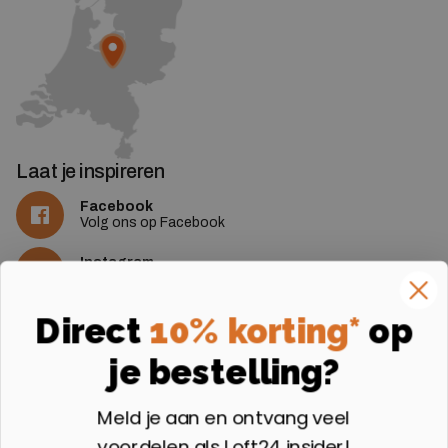
Laat je inspireren
Facebook
Volg ons op Facebook
Instagram
Volg ons op Instagram
Aangesloten bij
Direct
10% korting*
op
je bestelling?
Meld je aan en ontvang veel
voordelen als Loft24 insider!