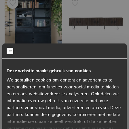
Toevoegen aan verlanglijstje
Verwijderen van verlanglijst
Toevoegen aan verlanglijst
Verwijderen van verlanglijst
Kabinetkast Industrieel
TV-meubel Remi
Metaal – Zwart
Mangohout en Metaal
Deze website maakt gebruik van cookies
250cm – Bruin
We gebruiken cookies om content en advertenties te
1.199,-
899,-
personaliseren, om functies voor social media te bieden
Niet op voorraad
Op voorraad
en om ons websiteverkeer te analyseren. Ook delen we
Levertijd: 2-5 werkdagen
informatie over uw gebruik van onze site met onze
partners voor social media, adverteren en analyse. Deze
Concept store
partners kunnen deze gegevens combineren met andere
Toevoegen aan verlanglijstje
Verwijderen van verlanglijst
Toevoegen aan verlanglijst
Verwijderen van verlanglijst
informatie die u aan ze heeft verstrekt of die ze hebben
verzameld op basis van uw gebruik van hun services.