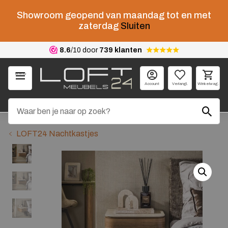
Showroom geopend van maandag tot en met
zaterdag
Sluiten
8.6
/10 door
739 klanten
Menu
Account
Verlangl.
Winkelwag.
LOFT24 Nachtkastjes