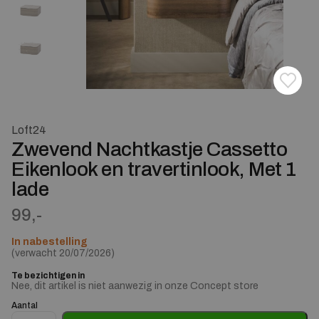
Toevoe
Verwij
Loft24
Zwevend Nachtkastje Cassetto
Eikenlook en travertinlook, Met 1
lade
99,-
In nabestelling
(verwacht 20/07/2026)
Te bezichtigen in
Nee, dit artikel is niet aanwezig in onze Concept store
Aantal
Zwevend Nachtkastje Cassetto Eikenlook en travertinlook, Me