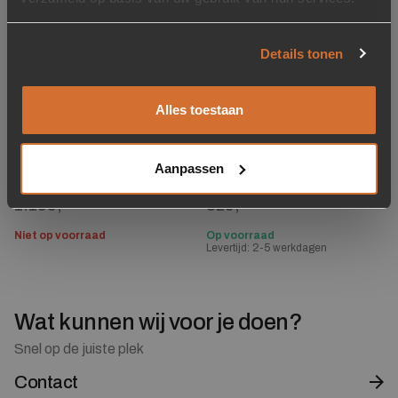
Details tonen
Alles toestaan
Vitrinekast Industrieel
TV-meubel Helsinki
Metaal Glas 220 x 93cm
Eikenhout 160 cm –
Aanpassen
– Zwart / Wit
Zwart
1.199,-
829,-
Niet op voorraad
Op voorraad
Levertijd: 2-5 werkdagen
Wat kunnen wij voor je doen?
Snel op de juiste plek
Contact