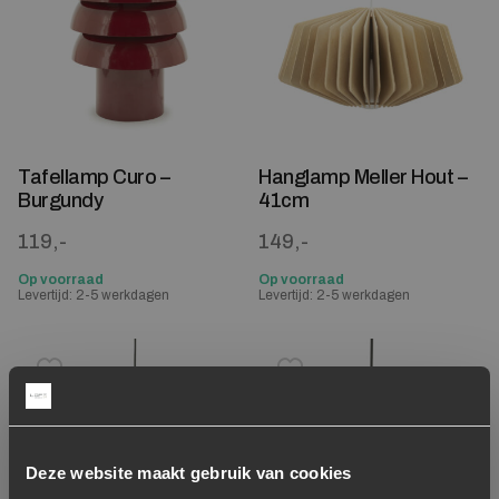
Tafellamp Curo –
Hanglamp Meller Hout –
Burgundy
41cm
119,-
149,-
Op voorraad
Op voorraad
Levertijd: 2-5 werkdagen
Levertijd: 2-5 werkdagen
Toevoegen aan verlanglijstje
Verwijderen van verlanglijst
Toevoegen aan verlanglijst
Verwijderen van verlanglijst
Deze website maakt gebruik van cookies