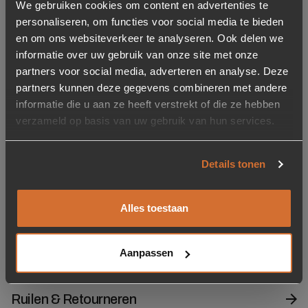
We gebruiken cookies om content en advertenties te
personaliseren, om functies voor social media te bieden
en om ons websiteverkeer te analyseren. Ook delen we
informatie over uw gebruik van onze site met onze
Hanglamp Vinta –
Verstelbare Hanglamp
Burgundy
Pivot – 1 Lamp
partners voor social media, adverteren en analyse. Deze
partners kunnen deze gegevens combineren met andere
79,95
89,95
informatie die u aan ze heeft verstrekt of die ze hebben
Op voorraad
Op voorraad
verzameld op basis van uw gebruik van hun services.
Levertijd: 2-5 werkdagen
Levertijd: 2-5 werkdagen
Details tonen
Wat kunnen wij voor je doen?
Snel op de juiste plek
Alles toestaan
Contact
Aanpassen
Klantenservice
Ruilen & Retourneren