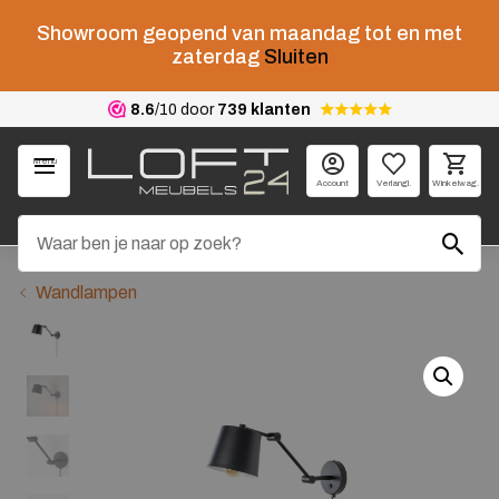
Showroom geopend van maandag tot en met
zaterdag
Sluiten
8.6
/10 door
739 klanten
Menu
Account
Verlangl.
Winkelwag.
Wandlampen