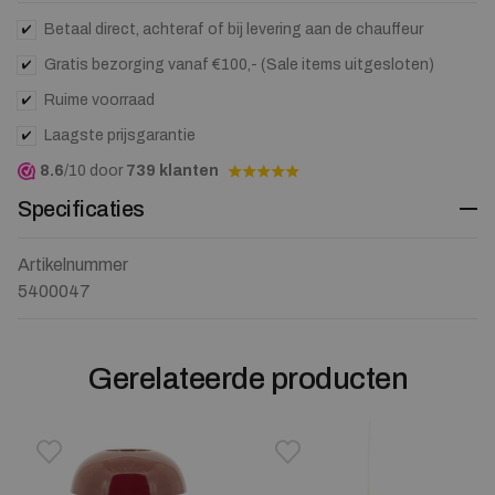
waitlist
for
Betaal direct, achteraf of bij levering aan de chauffeur
this
Gratis bezorging vanaf €100,- (Sale items uitgesloten)
product
Ruime voorraad
Laagste prijsgarantie
8.6
/10 door
739 klanten
Specificaties
Artikelnummer
5400047
Gerelateerde producten
Toevoegen aan verlanglijstje
Verwijderen van verlanglijst
Toevoegen aan verlanglijst
Verwijderen van verlanglijst