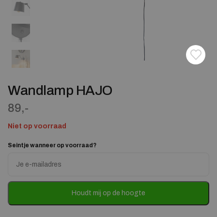
Toevoe
Verwij
Wandlamp HAJO
89,-
Niet op voorraad
Seintje wanneer op voorraad?
Enter
your
email
address
to
Houdt mij op de hoogte
join
the