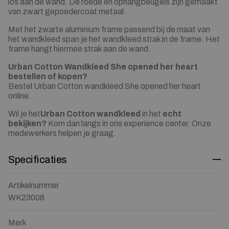
los aan de wand. De roede en ophangbeugels zijn gemaakt
van zwart gepoedercoat metaal.
Met het zwarte aluminium frame passend bij de maat van
het wandkleed span je het wandkleed strak in de frame. Het
frame hangt hiermee strak aan de wand.
Urban Cotton Wandkleed She opened her heart
bestellen of kopen?
Bestel Urban Cotton wandkleed She opened her heart
online.
Wil je het
Urban Cotton wandkleed
in het
echt
bekijken?
Kom dan langs in ons experience center. Onze
medewerkers helpen je graag.
Specificaties
Artikelnummer
WK23008
Merk