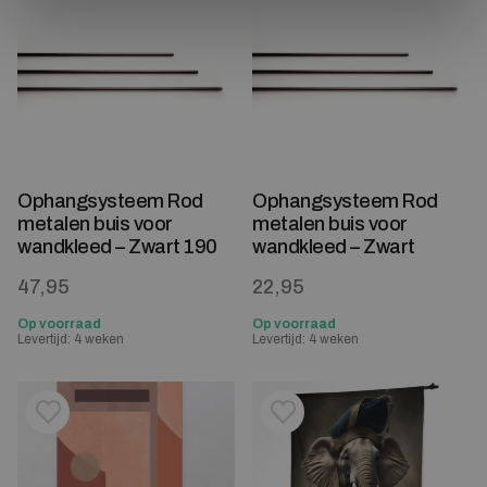
Ophangsysteem Rod
Ophangsysteem Rod
metalen buis voor
metalen buis voor
wandkleed – Zwart 190
wandkleed – Zwart
47,95
22,95
Op voorraad
Op voorraad
Levertijd: 4 weken
Levertijd: 4 weken
Toevoegen aan verlanglijstje
Verwijderen van verlanglijst
Toevoegen aan verlanglijst
Verwijderen van verlanglijst