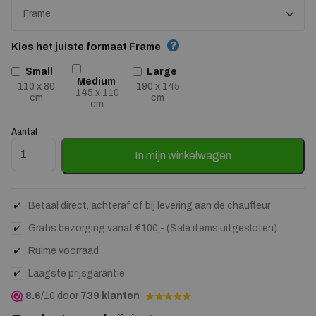
Kies het juiste formaat Frame
Small
Large
Medium
110 x 80
190 x 145
145 x 110
cm
cm
cm
Aantal
Wandkleed She opened her heart - zelf samenstellen aantal
In mijn winkelwagen
Betaal direct, achteraf of bij levering aan de chauffeur
Gratis bezorging vanaf €100,- (Sale items uitgesloten)
Ruime voorraad
Laagste prijsgarantie
8.6
/10 door
739 klanten