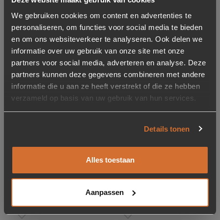
Toevoegen aan verlanglijstje
Verwijderen van verlanglijst
We gebruiken cookies om content en advertenties te
personaliseren, om functies voor social media te bieden
en om ons websiteverkeer te analyseren. Ook delen we
informatie over uw gebruik van onze site met onze
partners voor social media, adverteren en analyse. Deze
partners kunnen deze gegevens combineren met andere
informatie die u aan ze heeft verstrekt of die ze hebben
Royal Textile Protector
verzameld op basis van uw gebruik van hun services.
Spray
12,95
Details tonen
Op voorraad
Alles toestaan
Gerelateerde producten
Aanpassen
Toevoegen aan verlanglijstje
Verwijderen van verlanglijst
Toevoegen aan verlanglijst
Verwijderen van verlanglijst