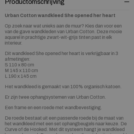
Productomschrijving
Urban Cotton wandkleed She opened her heart
Op zoek naar wat unieks aan de muur? Kies dan voor een
van de gave wandkleden van Urban Cotton. Deze mooie
aquarel in prachtige zwart-wit-grijs tinten past in elk
interieur.
Dit wandkleed She opened her heart is verkrijgbaar in 3
afmetingen:
S 110 x 80 cm
M 145 x 110 cm
L 190 x 145 cm
Het wandkleed is gemaakt van 100% organisch katoen.
Er zijn twee ophangsystemen van Urban Cotton.
Een frame en een roede met wandbevestiging.
De roede bestaat uit een passende roede bij de maat van
het wandkleed met een set ophangbeugels naar keuze. De
Curve of de Hooked. Met dit systeem hangt je wandkleed