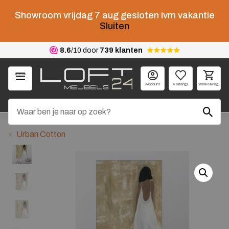
Showroom vrijdag 7 aug gesloten ivm vakantie
Sluiten
8.6
/10 door
739 klanten
Menu
Account
Verlangl.
Winkelwag.
Urban Cotton