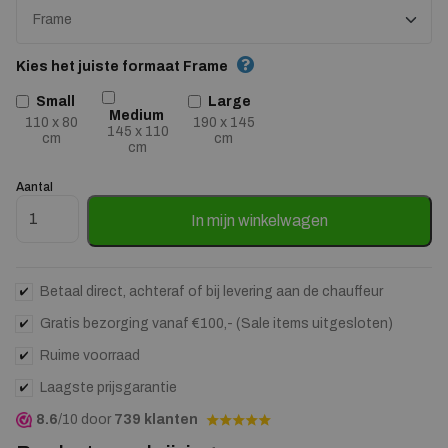
Kies het juiste formaat Frame
Small
Large
Medium
110 x 80
190 x 145
145 x 110
cm
cm
cm
Aantal
Wandkleed Majus - zelf samenstellen aantal
In mijn winkelwagen
Betaal direct, achteraf of bij levering aan de chauffeur
Gratis bezorging vanaf €100,- (Sale items uitgesloten)
Ruime voorraad
Laagste prijsgarantie
8.6
/10 door
739 klanten