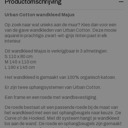
Productomschrijving
Urban Cotton wandkleed Majus
Op zoek naar wat unieks aan de muur? Kies dan voor een
van de gave wandkleden van Urban Cotton. Deze mooie
aquarel in prachtige zwart-wit-grijs tinten past in elk
interieur.
Dit wandkleed Majus is verkrijgbaar in 3 afmetingen:
S 110 x 80 cm
M 145 x 110 cm
L 190 x 145 cm
Het wandkleed is gemaakt van 100% organisch katoen.
Er zijn twee ophangsystemen van Urban Cotton.
Een frame en een roede met wandbevestiging.
De roede bestaat uit een passende roede bij de maat van
het wandkleed met een set ophangbeugels naar keuze. De
Curve of de Hooked. Met dit systeem hangt je wandkleed
los aan de wand. De roede en ophangbeugels zijn gemaakt