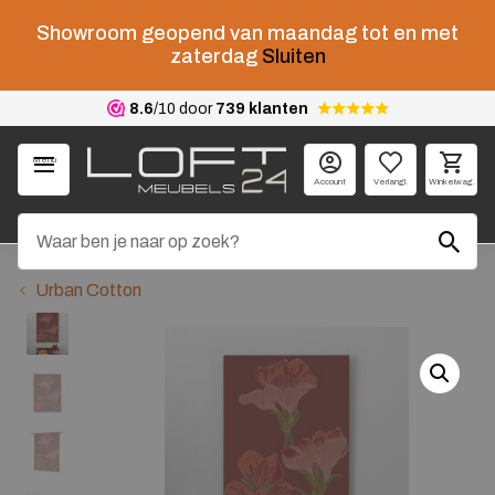
Showroom geopend van maandag tot en met
zaterdag
Sluiten
8.6
/10 door
739 klanten
Menu
Account
Verlangl.
Winkelwag.
Urban Cotton