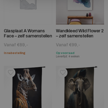
Glasplaat A Womans
Wandkleed Wild Flower 2
Face – zelf samenstellen
– zelf samenstellen
Vanaf €89,-
Vanaf €99,-
In nabestelling
Op voorraad
Levertijd: 4 weken
Toevoegen aan verlanglijstje
Verwijderen van verlanglijst
Toevoegen aan verlanglijst
Verwijderen van verlanglijst