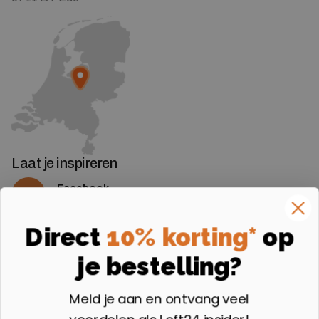
Laat je inspireren
Facebook
Volg ons op Facebook
Instagram
Direct
10% korting*
op
Volg ons op Instagram
je bestelling?
Aangesloten bij
Meld je aan en ontvang veel