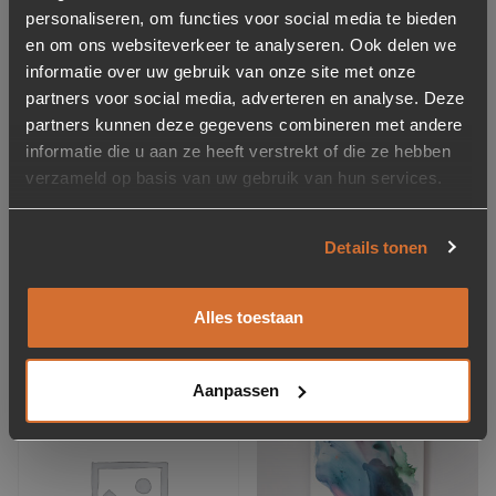
personaliseren, om functies voor social media te bieden
en om ons websiteverkeer te analyseren. Ook delen we
informatie over uw gebruik van onze site met onze
partners voor social media, adverteren en analyse. Deze
partners kunnen deze gegevens combineren met andere
informatie die u aan ze heeft verstrekt of die ze hebben
Royal Textile Protector
verzameld op basis van uw gebruik van hun services.
Spray
12,95
Details tonen
Op voorraad
Alles toestaan
Gerelateerde producten
Aanpassen
Concept store
Toevoegen aan verlanglijstje
Verwijderen van verlanglijst
Toevoegen aan verlanglijst
Verwijderen van verlanglijst