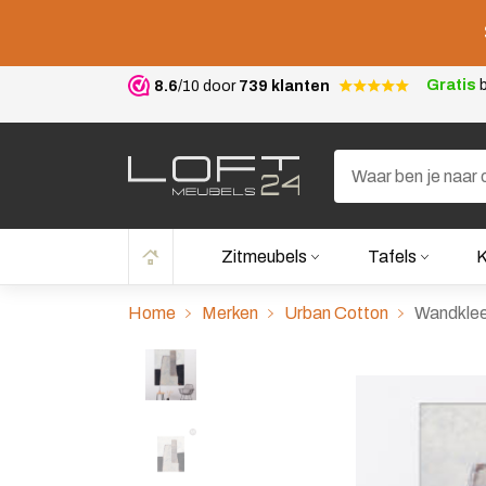
Gratis
b
8.6
/10 door
739 klanten
Zitmeubels
Tafels
K
Home
Merken
Urban Cotton
Wandkleed