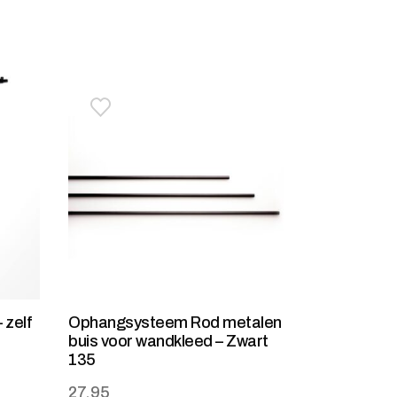
stje
jst
Toevoegen aan verlanglijstje
Verwijderen van verlanglijst
 zelf
Ophangsysteem Rod metalen
buis voor wandkleed – Zwart
135
27,95