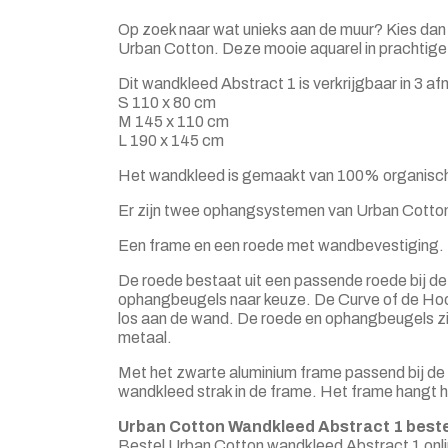
Op zoek naar wat unieks aan de muur? Kies dan
Urban Cotton. Deze mooie aquarel in prachtige zwa
Dit wandkleed Abstract 1 is verkrijgbaar in 3 a
S 110 x 80 cm
M 145 x 110 cm
L 190 x 145 cm
Het wandkleed is gemaakt van 100% organisch
Er zijn twee ophangsystemen van Urban Cotto
Een frame en een roede met wandbevestiging.
De roede bestaat uit een passende roede bij d
ophangbeugels naar keuze. De Curve of de Hoo
los aan de wand. De roede en ophangbeugels 
metaal.
Met het zwarte aluminium frame passend bij de
wandkleed strak in de frame. Het frame hangt 
Urban Cotton Wandkleed Abstract 1 beste
Bestel Urban Cotton wandkleed Abstract 1 onli