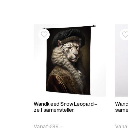
Toevoegen aan verlanglijstje
Verwijderen van verlanglijst
T
V
Wandkleed Snow Leopard –
Wandk
zelf samenstellen
same
Vanaf €99,-
Vana