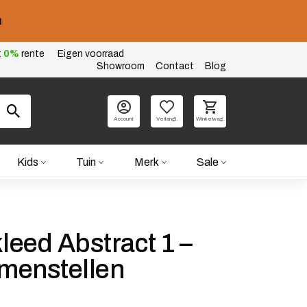
n
t
0%
rente
Eigen voorraad
Showroom
Contact
Blog
Account
Verlangl.
Winkelwag.
Kids
Tuin
Merk
Sale
eed Abstract 1 –
amenstellen