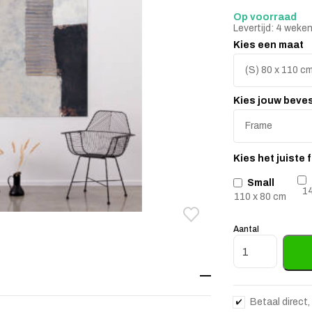
Op voorraad
Levertijd: 4 weke
Kies een maat
Kies jouw beve
Kies het juiste
Small
14
110 x 80 cm
Toevoegen aan verlanglij
Verwijderen van verlangli
Aantal
Wandkleed Abstr
Betaal direct,