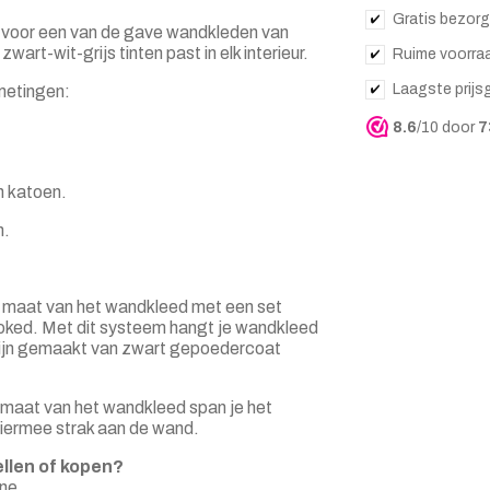
Gratis bezorg
 voor een van de gave wandkleden van
rt-wit-grijs tinten past in elk interieur.
Ruime voorra
Laagste prijs
fmetingen:
8.6
/10 door
7
 katoen.
n.
e maat van het wandkleed met een set
ked. Met dit systeem hangt je wandkleed
zijn gemaakt van zwart gepoedercoat
 maat van het wandkleed span je het
hiermee strak aan de wand.
llen of kopen?
ne.