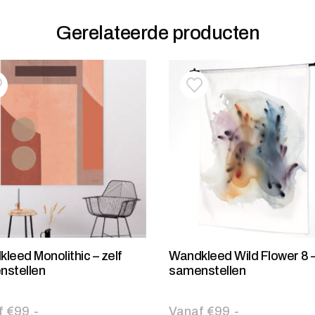
Gerelateerde producten
oevoegen aan verlanglijstje
erwijderen van verlanglijst
Toevoegen aan verlanglij
Verwijderen van verlangli
leed Monolithic – zelf
Wandkleed Wild Flower 8 –
nstellen
samenstellen
f €99,-
Vanaf €99,-