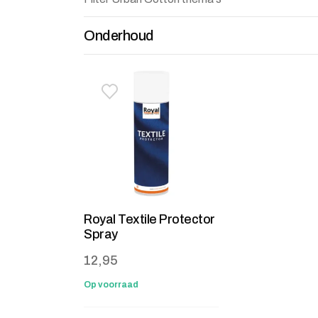
Onderhoud
Toevoegen aan verlanglijstje
Verwijderen van verlanglijst
Royal Textile Protector
Spray
12,95
Op voorraad