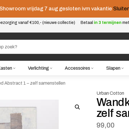
Showroom vrijdag 7 aug gesloten ivm vakantie
Sluite
ezorging vanaf €100,- (nieuwe collectie)
Betaal
in 3 termijnen
me
asten
Verlichting
Accessoires
Slapen
 Abstract 1 – zelf samenstellen
Urban Cotton
Wandkl
zelf s
99,00