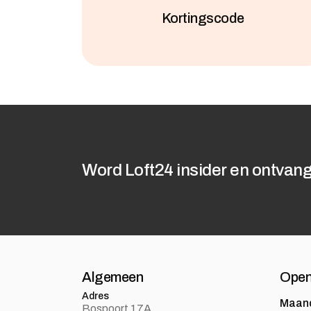
Kortingscode
Word Loft24 insider en ontvang
Algemeen
Open
Adres
Maan
Bospoort 17A