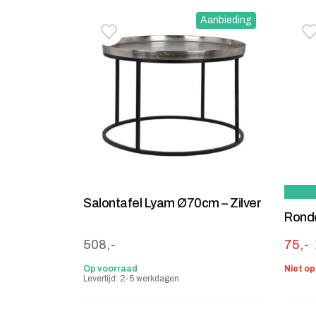
Aanbieding
Toevoegen aan verlanglijstje
Verwijderen van verlanglijst
T
V
Salontafel Lyam Ø70cm – Zilver
Ronde
Oorsp
Huidig
508,-
75,-
Op voorraad
Niet o
Levertijd: 2-5 werkdagen