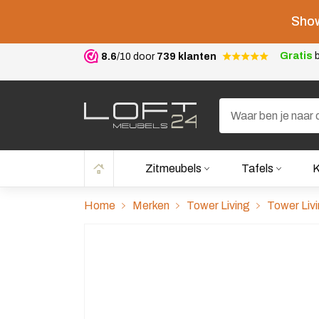
Show
Gratis
b
8.6
/10 door
739 klanten
Zitmeubels
Tafels
K
Home
Merken
Tower Living
Tower Livi