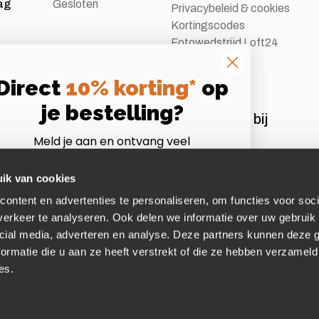
ag
Gesloten
Privacybeleid & cookies
Kortingscodes
Fotowedstrijd Loft24
Vacatures
Direct
10% korting*
op
je bestelling?
Aangesloten bij
Meld je aan en ontvang veel
Instagram
Volg ons op Instagram
voordelen als Loft24 insider!
*Let op:
niet te combineren met andere acties of
ik van cookies
afgeprijsde artikelen.
ontent en advertenties te personaliseren, om functies voor soci
mail
erkeer te analyseren. Ook delen we informatie over uw gebruik 
cial media, adverteren en analyse. Deze partners kunnen deze
ormatie die u aan ze heeft verstrekt of die ze hebben verzameld
Dit wil ik!
es.