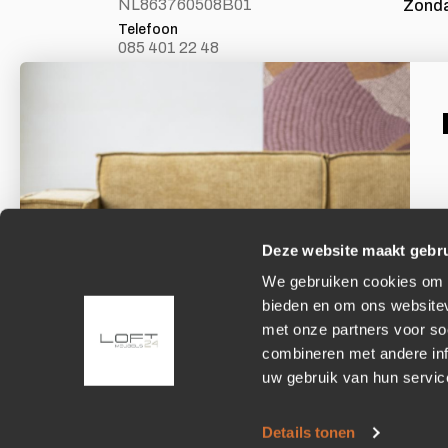
NL863760508B01
Zond
Telefoon
085 401 22 48
E-mail
info@loft24.nl
Laat je inspireren
Facebook
Volg ons op Facebook
Deze website maakt gebru
We gebruiken cookies om c
E
bieden en om ons websitev
met onze partners voor so
combineren met andere inf
uw gebruik van hun servic
Details tonen
© 2026 - Loft24.nl