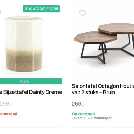
Showroom model
oevoegen aan verlanglijstje
erwijderen van verlanglijst
Toevoegen aan verlanglij
Verwijderen van verlangli
-53%
Salontafel Octagon Hout 
 Bijzettafel Dainty Creme
van 2 stuks – Bruin
ronkelijke prijs was: 159,-.
e prijs is: 75,-.
159,-
269,-
p voorraad
Op voorraad
Levertijd: 2-5 werkdagen