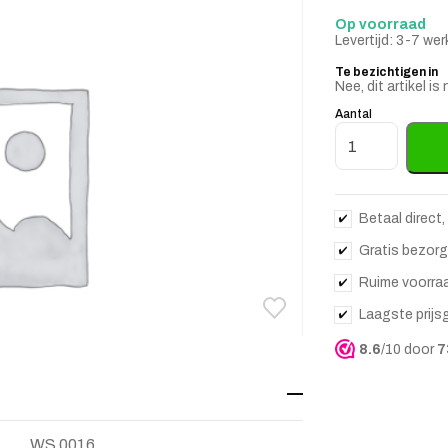
Op voorraad
Levertijd: 3-7 we
Te bezichtigen in
Nee, dit artikel 
Aantal
Vinci Tre Bijzet
Betaal direct,
Gratis bezorg
Ruime voorra
Laagste prijs
Toevoegen aan verlanglij
Verwijderen van verlangli
8.6
/10 door
7
WS 0016