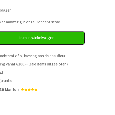
rkdagen
is niet aanwezig in onze Concept store
tafel zwart 35x45 aantal
In mijn winkelwagen
 achteraf of bij levering aan de chauffeur
ing vanaf €100,- (Sale items uitgesloten)
ad
garantie
stje
jst
39 klanten