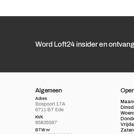
Word Loft24 insider en ontvang
Algemeen
Open
Adres
Maan
Bospoort 17A
Dins
6711 BT Ede
Woen
KVK
Dond
85835587
Vrijd
Zater
BTW nr