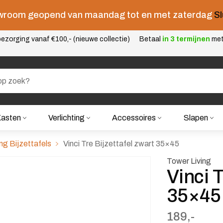
room geopend van maandag tot en met zaterdag
Sl
ezorging vanaf €100,- (nieuwe collectie)
Betaal
in 3 termijnen
me
asten
Verlichting
Accessoires
Slapen
ng Bijzettafels
Vinci Tre Bijzettafel zwart 35×45
Tower Living
Vinci T
35×45
189,-