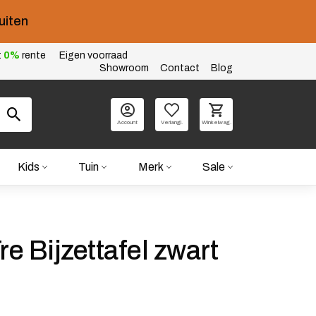
uiten
t
0%
rente
Eigen voorraad
Showroom
Contact
Blog
Account
Verlangl.
Winkelwag.
Kids
Tuin
Merk
Sale
re Bijzettafel zwart