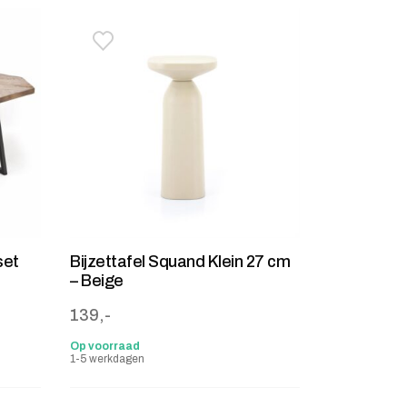
stje
jst
Toevoegen aan verlanglijstje
Verwijderen van verlanglijst
set
Bijzettafel Squand Klein 27 cm
– Beige
139,-
Op voorraad
1-5 werkdagen