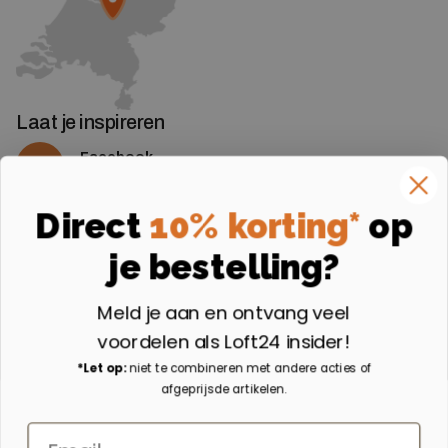
Laat je inspireren
Facebook
Volg ons op Facebook
Instagram
Direct
10% korting*
op
Volg ons op Instagram
je bestelling?
Aangesloten bij
Meld je aan en ontvang veel
voordelen als Loft24 insider!
*Let op:
niet te combineren met andere acties of
afgeprijsde artikelen.
Email