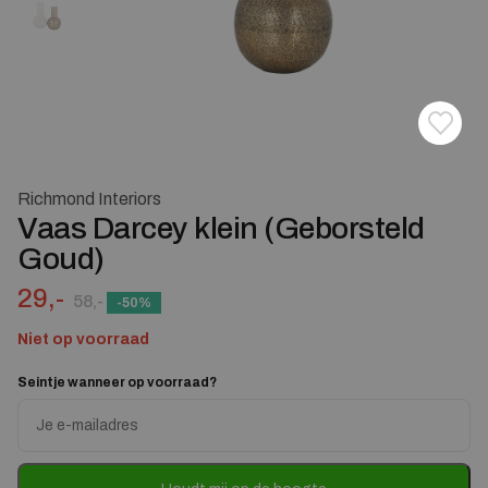
Toevoe
Verwij
Richmond Interiors
Vaas Darcey klein (Geborsteld
Goud)
Oorspronkelijke prijs was: 58,-.
Huidige prijs is: 29,-.
29,-
58,-
-50%
Niet op voorraad
Seintje wanneer op voorraad?
Enter
your
email
address