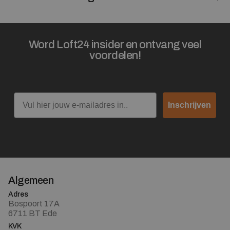
Word Loft24 insider en ontvang veel
voordelen!
Email
Inschrijven
Algemeen
Adres
Bospoort 17A
6711 BT Ede
KVK