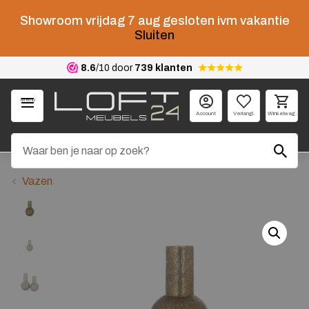
Showroom vrijdag 7 aug gesloten ivm vakantie
Sluiten
8.6
/10 door
739 klanten
Menu
Account
Verlangl.
Winkelwag.
Vazen