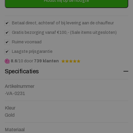
to
Houdt mij op de hoogte
join
the
waitlist
for
Betaal direct, achteraf of bij levering aan de chauffeur
this
Gratis bezorging vanaf €100,- (Sale items uitgesloten)
product
Ruime voorraad
Laagste prijsgarantie
8.6
/10 door
739 klanten
Specificaties
Artikelnummer
-VA-0231
Kleur
Gold
Materiaal