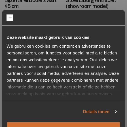
Bijzettafel Bodie Zwart
Stoel Elburg Antraciet
45 cm
(showroom model)
Oorspronkelijke prijs was: 229,-.
Huidige prijs is: 150,-.
Oorspronkelijke prijs was:
Huidige prijs is: 99,-.
150,-
229,-
99,-
259,-
Op voorraad
Niet op voorraad
Levertijd: 2-5 werkdagen
Deze website maakt gebruik van cookies
We gebruiken cookies om content en advertenties te
Aanbieding
Aanbieding
Toevoegen aan verlanglijstje
Verwijderen van verlanglijst
Toevoegen aan verlanglijst
Verwijderen van verlanglijst
personaliseren, om functies voor social media te bieden
en om ons websiteverkeer te analyseren. Ook delen we
informatie over uw gebruik van onze site met onze
partners voor social media, adverteren en analyse. Deze
partners kunnen deze gegevens combineren met andere
informatie die u aan ze heeft verstrekt of die ze hebben
verzameld op basis van uw gebruik van hun services.
-72%
-50%
Fauteuil Tony Bouclé –
Barkruk Seashell zwart
Details tonen
Taupe
(zithoogte 65cm)