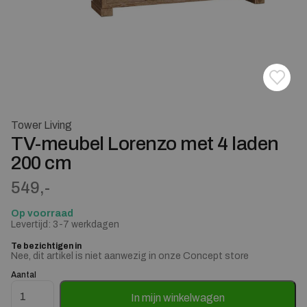
Toevoe
Verwij
Tower Living
TV-meubel Lorenzo met 4 laden
200 cm
549,-
Op voorraad
Levertijd: 3-7 werkdagen
Te bezichtigen in
Nee, dit artikel is niet aanwezig in onze Concept store
Aantal
TV-meubel Lorenzo met 4 laden 200 cm aantal
In mijn winkelwagen