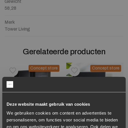
Gewicht
58,28
Merk
Tower Living
Gerelateerde producten
Concept store
Concept store
Toevoegen aan verlanglijstje
Verwijderen van verlanglijst
Toevoegen aan verlanglijst
Verwijderen van verlanglijst
Deze website maakt gebruik van cookies
We gebruiken cookies om content en advertenties te
personaliseren, om functies voor social media te bieden
Opbergkast Helsinki
TV-meubel Remi
en om ons websiteverkeer te analyseren. Ook delen we