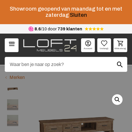
Showroom geopend van maandag tot en met
zaterdag
Sluiten
8.6
/10 door
739 klanten
Menu
Account
Verlangl.
Winkelwag.
Merken