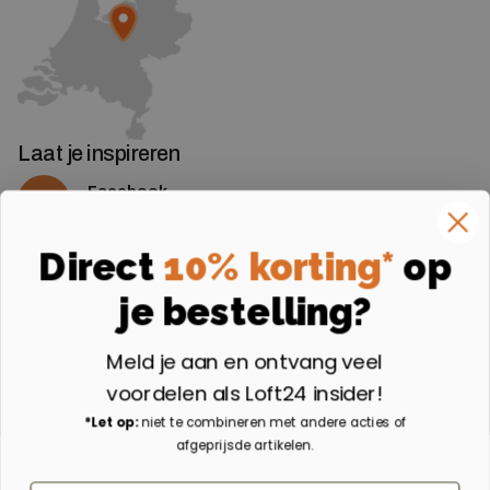
Laat je inspireren
Facebook
Volg ons op Facebook
Instagram
Direct
10% korting*
op
Volg ons op Instagram
je bestelling?
Aangesloten bij
Meld je aan en ontvang veel
voordelen als Loft24 insider!
*Let op:
niet te combineren met andere acties of
afgeprijsde artikelen.