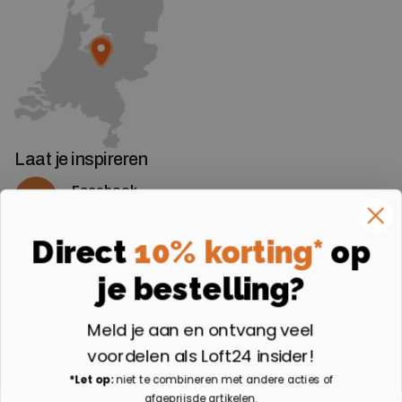
Laat je inspireren
Facebook
Volg ons op Facebook
Instagram
Direct
10% korting*
op
Volg ons op Instagram
je bestelling?
Aangesloten bij
Meld je aan en ontvang veel
voordelen als Loft24 insider!
*Let op:
niet te combineren met andere acties of
afgeprijsde artikelen.