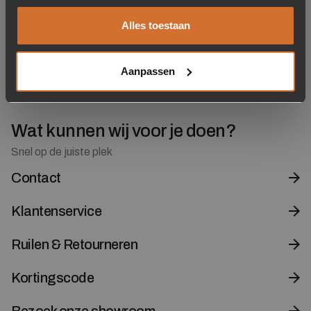
Donkergrijs
Zwart
Alles toestaan
469,-
1.199,-
Niet op voorraad
Op voorraad
Aanpassen
Levertijd: 2-5 werkdagen
Wat kunnen wij voor je doen?
Snel op de juiste plek
Contact
Klantenservice
Ruilen & Retourneren
Kortingscode
Bezoek onze showroom