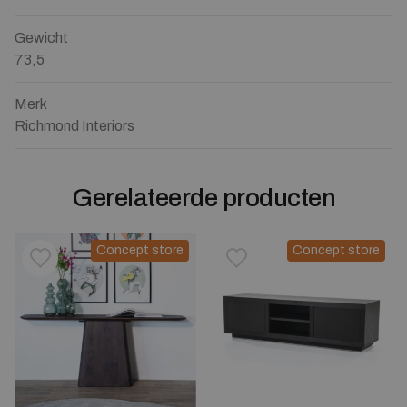
Gewicht
73,5
Merk
Richmond Interiors
Gerelateerde producten
Concept store
Concept store
Toevoegen aan verlanglijstje
Verwijderen van verlanglijst
Toevoegen aan verlanglijst
Verwijderen van verlanglijst