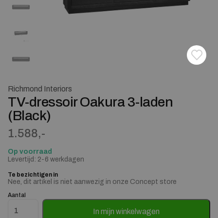
Toevoe
Verwij
Richmond Interiors
TV-dressoir Oakura 3-laden
(Black)
1.588,-
Op voorraad
Levertijd: 2-6 werkdagen
Te bezichtigen in
Nee, dit artikel is niet aanwezig in onze Concept store
Aantal
TV-dressoir Oakura 3-laden (Black) aantal
In mijn winkelwagen