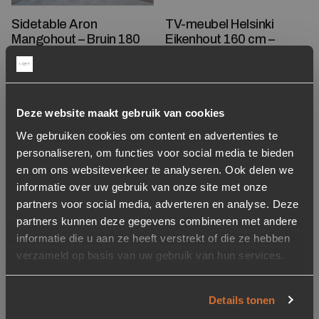
Sidetable Aron
TV-meubel Helsinki
Mangohout – Bruin 180
Eikenhout 160 cm –
cm
Zwart
629,-
829,-
Op voorraad
Op voorraad
Deze website maakt gebruik van cookies
Levertijd: 2-5 werkdagen
Levertijd: 2-5 werkdagen
We gebruiken cookies om content en advertenties te
personaliseren, om functies voor social media te bieden
Toevoegen aan verlanglijstje
Verwijderen van verlanglijst
Toevoegen aan verlanglijst
Verwijderen van verlanglijst
en om ons websiteverkeer te analyseren. Ook delen we
informatie over uw gebruik van onze site met onze
partners voor social media, adverteren en analyse. Deze
partners kunnen deze gegevens combineren met andere
informatie die u aan ze heeft verstrekt of die ze hebben
verzameld op basis van uw gebruik van hun services.
Details tonen
Ladenkast Isa
Dressoir Helsinki
Mangohout 80 x 75cm –
Eikenhout 200 cm –