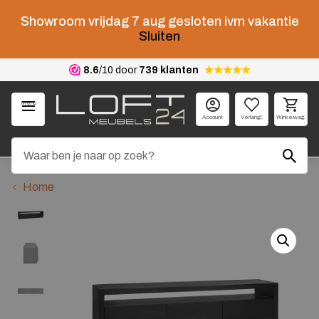
Showroom vrijdag 7 aug gesloten ivm vakantie
Sluiten
8.6
/10 door
739 klanten
Menu
Account
Verlangl.
Winkelwag.
Home