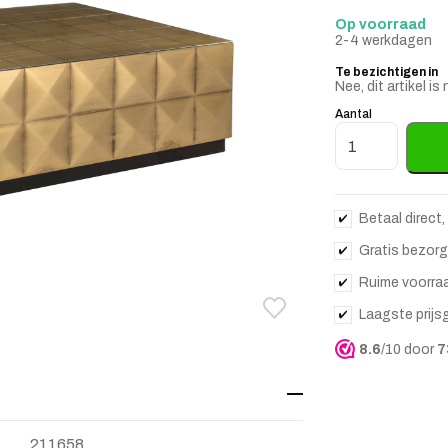
Op voorraad
2-4 werkdagen
Te bezichtigen in
Nee, dit artikel 
Aantal
Salontafel Coll
Betaal direct,
Gratis bezorg
Ruime voorra
Laagste prijs
Toevoegen aan verlanglij
Verwijderen van verlangli
8.6
/10 door
7
211658