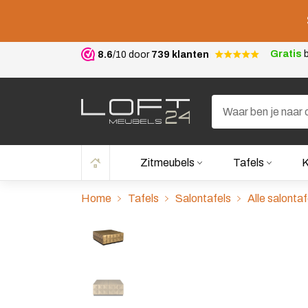
Gratis
b
8.6
/10 door
739 klanten
Zitmeubels
Tafels
K
Home
Tafels
Salontafels
Alle salontaf