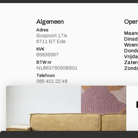
Algemeen
Open
Adres
Maan
Bospoort 17A
Dins
6711 BT Ede
Woen
KVK
Dond
85835587
Vrijd
Zater
BTW nr
NL863760508B01
Zond
Telefoon
085 401 22 48
E-mail
info@loft24.nl
Laat je inspireren
Facebook
Volg ons op Facebook