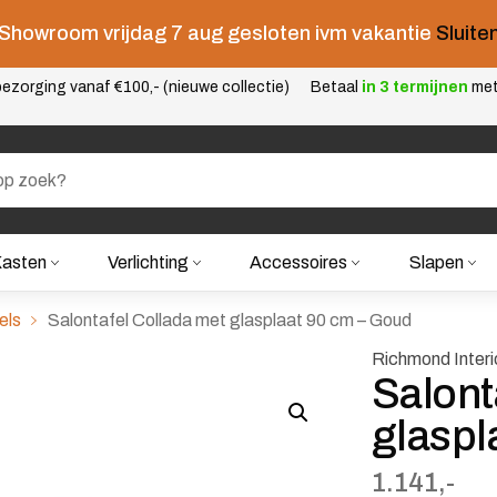
Showroom vrijdag 7 aug gesloten ivm vakantie
Sluite
ezorging vanaf €100,- (nieuwe collectie)
Betaal
in 3 termijnen
me
asten
Verlichting
Accessoires
Slapen
els
Salontafel Collada met glasplaat 90 cm – Goud
Richmond Interi
Salont
glaspl
1.141,-