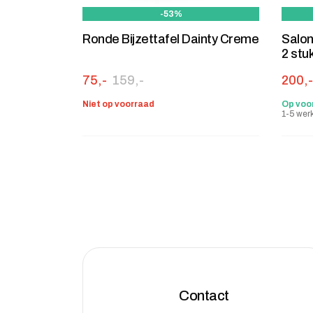
-53%
Ronde Bijzettafel Dainty Creme
Salon
2 stu
Oorspronkelijke prijs was: 159,-.
Huidige prijs is: 75,-.
Oorsp
Huidig
75,-
159,-
200,-
Niet op voorraad
Op voo
1-5 wer
Contact