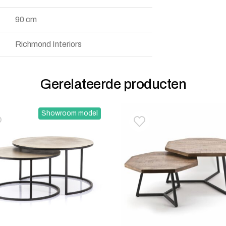
90 cm
Richmond Interiors
Gerelateerde producten
Showroom model
oevoegen aan verlanglijstje
erwijderen van verlanglijst
Toevoegen aan verlanglij
Verwijderen van verlangli