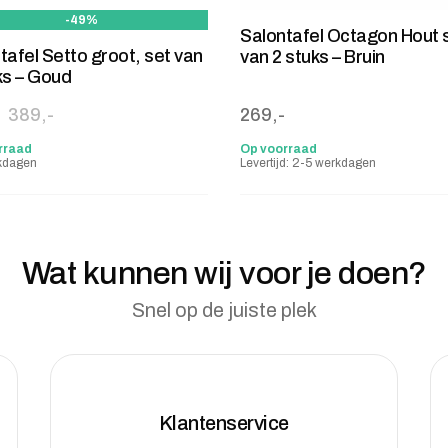
-49%
Salontafel Octagon Hout 
tafel Setto groot, set van
van 2 stuks – Bruin
ks – Goud
ronkelijke prijs was: 389,-.
e prijs is: 200,-.
389,-
269,-
rraad
Op voorraad
kdagen
Levertijd: 2-5 werkdagen
Wat kunnen wij voor je doen?
Snel op de juiste plek
Klantenservice