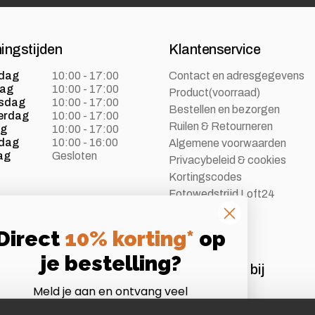
ingstijden
Klantenservice
dag
10:00 - 17:00
Contact en adresgegevens
dag
10:00 - 17:00
Product(voorraad)
sdag
10:00 - 17:00
Bestellen en bezorgen
erdag
10:00 - 17:00
Ruilen & Retourneren
ag
10:00 - 17:00
dag
10:00 - 16:00
Algemene voorwaarden
ag
Gesloten
Privacybeleid & cookies
Kortingscodes
Fotowedstrijd Loft24
Vacatures
Direct
10% korting*
op
je bestelling?
Aangesloten bij
Meld je aan en ontvang veel
Instagram
Volg ons op Instagram
voordelen als Loft24 insider!