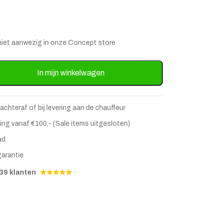
is niet aanwezig in onze Concept store
ada met glasplaat 90 cm - Goud aantal
In mijn winkelwagen
 achteraf of bij levering aan de chauffeur
ing vanaf €100,- (Sale items uitgesloten)
ad
garantie
stje
jst
39 klanten