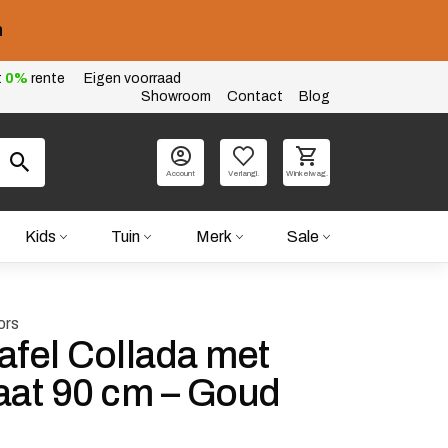
n
t
0%
rente
Eigen voorraad
Showroom
Contact
Blog
Account
Verlangl.
Winkelwag.
Kids
Tuin
Merk
Sale
ors
afel Collada met
aat 90 cm – Goud