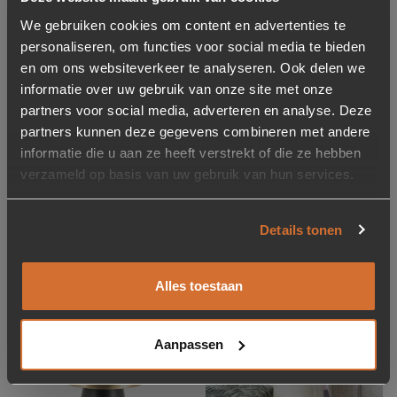
Toevoegen aan verlanglijstje
Verwijderen van verlanglijst
Toevoegen aan verlanglijst
Verwijderen van verlanglijst
We gebruiken cookies om content en advertenties te
personaliseren, om functies voor social media te bieden
en om ons websiteverkeer te analyseren. Ook delen we
informatie over uw gebruik van onze site met onze
partners voor social media, adverteren en analyse. Deze
partners kunnen deze gegevens combineren met andere
informatie die u aan ze heeft verstrekt of die ze hebben
verzameld op basis van uw gebruik van hun services.
Bijzettafel Squand Klein
Bijzettafel Garcon –
27 cm – Beige
goud
139,-
109,-
Details tonen
Op voorraad
Op voorraad
1-5 werkdagen
Levertijd: 2-5 werkdagen
Alles toestaan
Toevoegen aan verlanglijstje
Verwijderen van verlanglijst
Toevoegen aan verlanglijst
Verwijderen van verlanglijst
Aanpassen