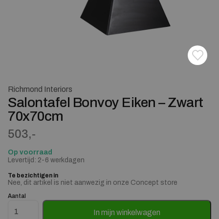
Toevoe
Verwij
Richmond Interiors
Salontafel Bonvoy Eiken – Zwart
70x70cm
503,-
Op voorraad
Levertijd: 2-6 werkdagen
Te bezichtigen in
Nee, dit artikel is niet aanwezig in onze Concept store
Aantal
Salontafel Bonvoy Eiken - Zwart 70x70cm aantal
In mijn winkelwagen