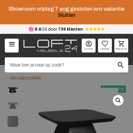
Showroom vrijdag 7 aug gesloten ivm vakantie
Sluiten
8.6
/10 door
739 klanten
Menu
Account
Verlangl.
Winkelwag.
Alle salontafels
Aanbieding